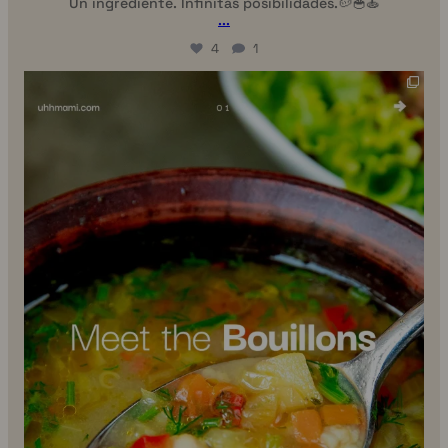
Un ingrediente. Infinitas posibilidades.🥔🥣🍝
...
4
1
uhhmami.food
7 de julio