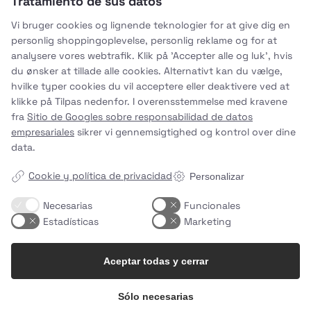
Tratamiento de sus datos
uhhmami.food
7 de ago.
Vi bruger cookies og lignende teknologier for at give dig en
personlig shoppingoplevelse, personlig reklame og for at
analysere vores webtrafik. Klik på 'Accepter alle og luk', hvis
du ønsker at tillade alle cookies. Alternativt kan du vælge,
hvilke typer cookies du vil acceptere eller deaktivere ved at
klikke på Tilpas nedenfor. I overensstemmelse med kravene
fra
Sitio de Googles sobre responsabilidad de datos
empresariales
sikrer vi gennemsigtighed og kontrol over dine
data.
Cookie y política de privacidad
Personalizar
Necesarias
Funcionales
Estadísticas
Marketing
Aceptar todas y cerrar
Sólo necesarias