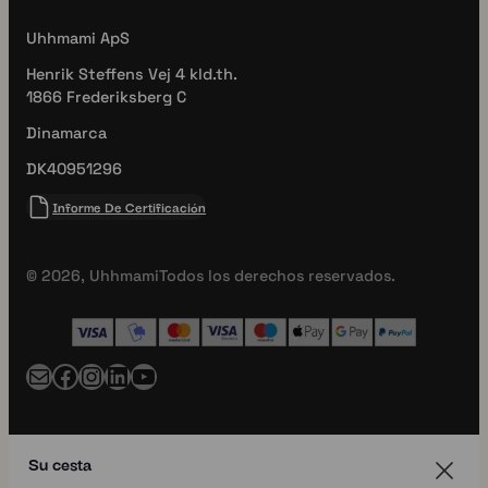
Uhhmami ApS
Henrik Steffens Vej 4 kld.th.
1866 Frederiksberg C
Dinamarca
DK40951296
Informe De Certificación
© 2026, Uhhmami
Todos los derechos reservados.
Correo
Facebook
Instagram
LinkedIn
YouTube
Su cesta