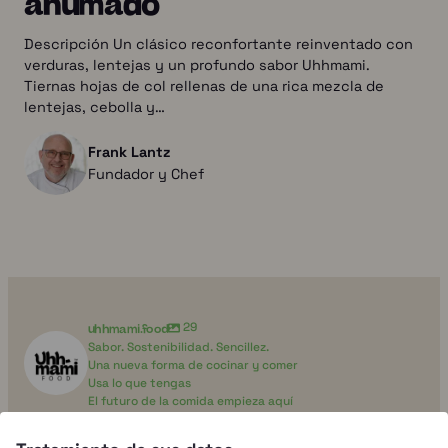
Descripción Un clásico reconfortante reinventado con
verduras, lentejas y un profundo sabor Uhhmami.
Tiernas hojas de col rellenas de una rica mezcla de
lentejas, cebolla y…
Frank Lantz
Fundador y Chef
uhhmami.food
29
Sabor. Sostenibilidad. Sencillez.
Una nueva forma de cocinar y comer
Usa lo que tengas
El futuro de la comida empieza aquí