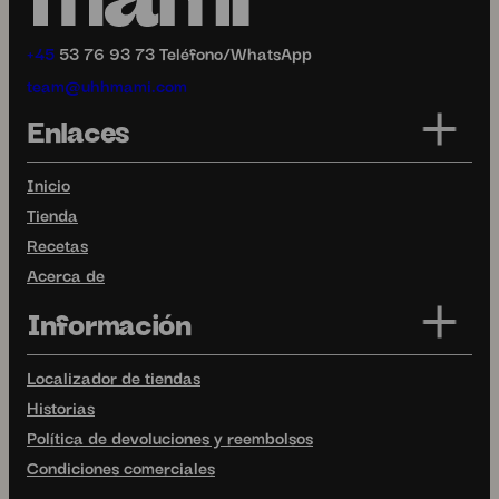
+45
53 76 93 73 Teléfono/WhatsApp
team@uhhmami.com
Enlaces
Inicio
Tienda
Recetas
Acerca de
Información
Localizador de tiendas
Historias
Política de devoluciones y reembolsos
Condiciones comerciales