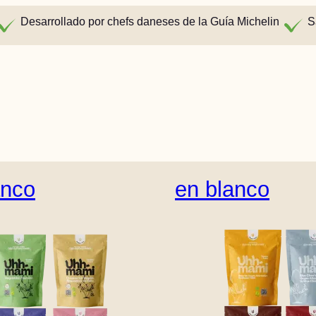
Desarrollado por chefs daneses de la Guía Michelin
S
anco
en blanco
Inglés (Estados Unidos)
Danés
Alemán
Holandé
n finés