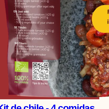
0
0
a
€
1
2
8
,
0
0
Kit de chile - 4 comidas