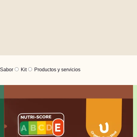
sto y esmero no suponga ningún
Sabor
Kit
Productos y servicios