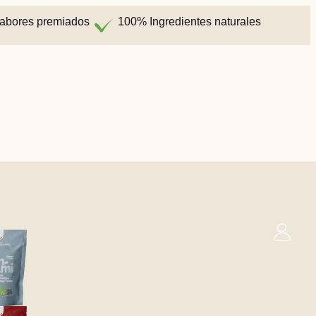
abores premiados
100% Ingredientes naturales
0
Cesta
s
Sueco
Inglés (UK)
Francés
€
0,00