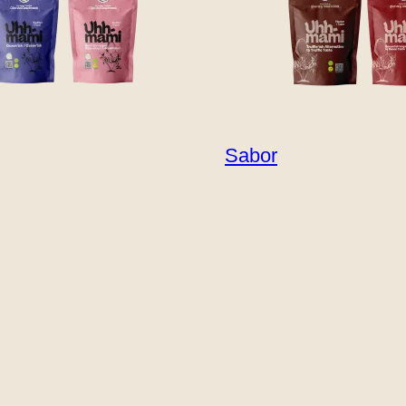
Sabor
s
 platos fáciles y sabrosos