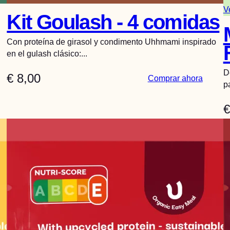
V
Kit Goulash - 4 comidas
Con proteína de girasol y condimento Uhhmami inspirado
en el gulash clásico:...
D
€
8,00
:
Comprar ahora
p
G
o
€
u
l
a
s
h
K
i
t
–
4