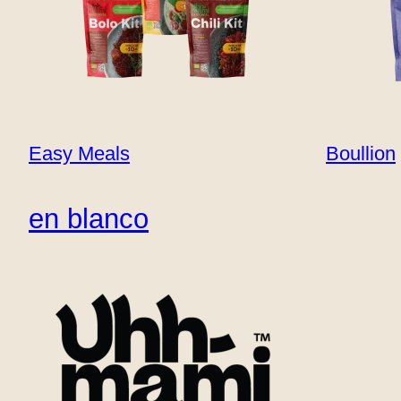
Dónde estamos
Contacto
B2B
Easy Meals
Boullion
en blanco
Producto
Gran sabor. Conciencia limpia.
Uhhmami transforma los buenos ingredientes en