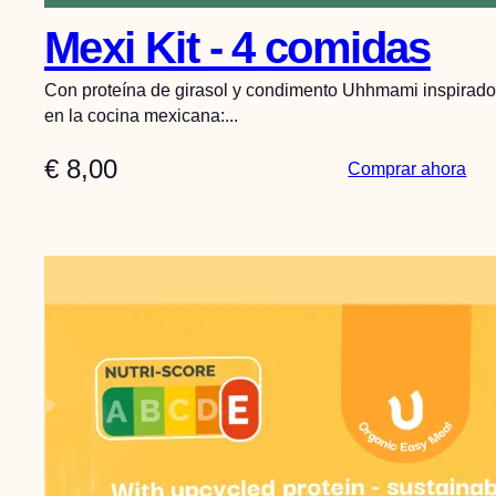
Mexi Kit - 4 comidas
Con proteína de girasol y condimento Uhhmami inspirado
en la cocina mexicana:...
€
8,00
:
Comprar ahora
M
e
x
i
K
i
t
–
4
m
e
a