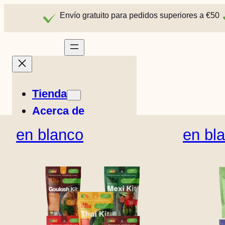
Envío gratuito para pedidos superiores a €50
Tienda
Acerca de
Historias
en blanco
en bl
Recetas
Easy Meals
Italiano
Noruega
E