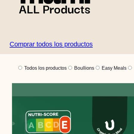
elaborados por chefs, para que cocinar con gu
esfuerzo.
Comprar todos los productos
Todos los productos
Boullions
Easy Meals