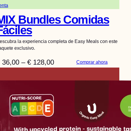
Producto
enta
en
MIX Bundles Comidas
venta
Fáciles
escubra la experiencia completa de Easy Meals con este
aquete exclusivo.
G
36,00
–
€
128,00
:
Comprar ahora
M
a
I
m
X
B
a
u
d
n
d
e
l
e
p