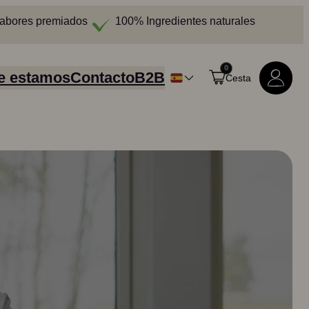
abores premiados
100% Ingredientes naturales
0
e estamos
Contacto
B2B
Cesta
Comprar todos los