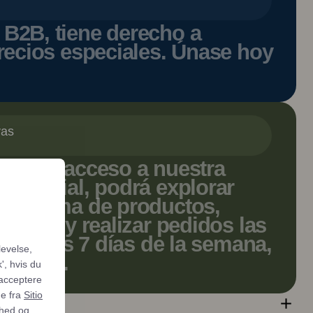
B2B, tiene derecho a
recios especiales. Únase hoy
vas
 tenga acceso a nuestra
omercial, podrá explorar
lia gama de productos,
ciales y realizar pedidos las
 día, los 7 días de la semana,
levelse,
nvenga.
', hvis du
 acceptere
ne fra
Sitio
ghed og