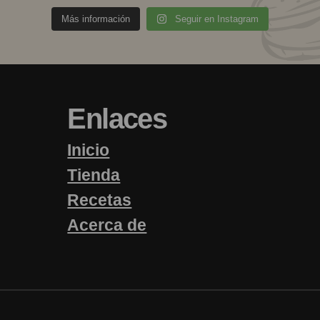
d
uhhmami.food
8 de julio
Más información
Seguir en Instagram
2 de julio
nitas
Un ingrediente. Infinitas
Todo gr
Enlaces
abaza.
¿Cuál es la diferencia entre
La transi
 🍜🥦
posibilidades. 🥔🥣🍝
con 
ucharada.
una buena sopa y una
a suce
excelente?
 tiene por
Bacon`ish no se trata de
Para 
Inicio
s recetas
Durante
cada.
reemplazar el tocino.
nu
illas.
A menudo, no son más
que com
Tienda
ingredientes.
y Meals,
Se trata de añadir ese rico
🌱 Verdu
edientes
M
Recetas
e:
sabor umami ahumado que
de verd
Es una mejor base.
M
rduras
hace que la cocina cotidiana
sopas, r
o.
Mejor
Acerca de
sea un poco más
empo.
Un buen caldo no solo añade
ua.
emocionante.
sal.
¿
 unos 10
🍜 
e Pollo
Construye profundidad,
Aquí hay solo algunos de
(inspi
riqueza y
equilibra los sabores y
Si no sa
a comida
nuestros favoritos:
liger
ransforma
permite que cada ingrediente
se conv
 de sabor.
funcion
 calabaza
brille.
Patatas asadas
en sopa
ás hacer
Como che