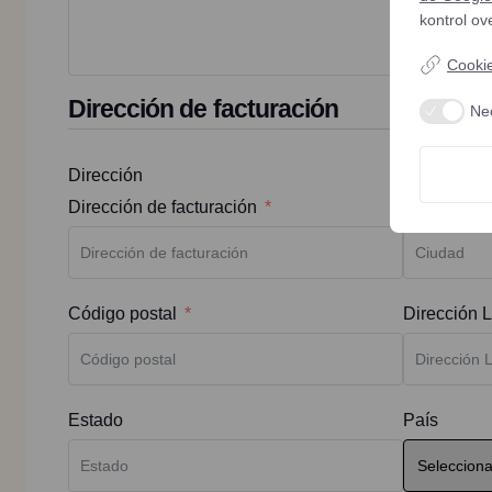
kontrol ov
Cookie
Dirección de facturación
Ne
Dirección
Dirección de facturación
Ciudad
Código postal
Dirección L
Estado
País