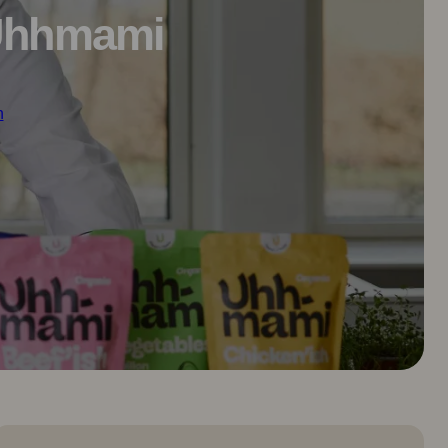
productos
 Uhhmami
n