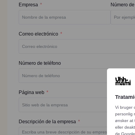
Empresa
Número de
Correo electrónico
Número de teléfono
Página web
Tratami
Vi bruger 
personlig 
ønsker at 
Descripción de la empresa
eller deak
de Google