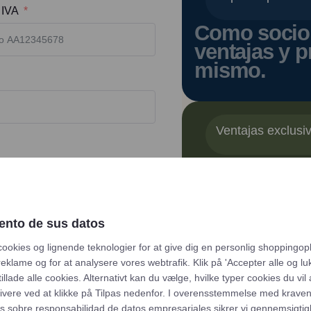
 IVA
Como socio 
ventajas y p
mismo.
Ventajas exclusi
Una vez que
plataforma c
nuestra amp
precios espe
ento de sus datos
24 horas del
cookies og lignende teknologier for at give dig en personlig shoppingop
según le co
reklame og for at analysere vores webtrafik. Klik på 'Accepter alle og luk
tillade alle cookies. Alternativt kan du vælge, hvilke typer cookies du vil
tivere ved at klikke på Tilpas nedenfor. I overensstemmelse med krave
Titlt
s sobre responsabilidad de datos empresariales
sikrer vi gennemsigti