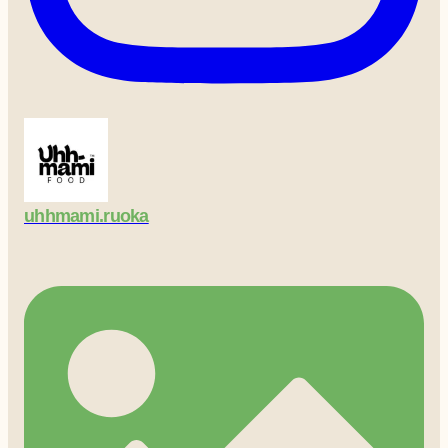
uhhmami.ruoka