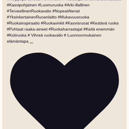
#Kasvipohjainen #Luomuruoka #Arki-illallinen
#TerveellinenRuokavalio #NopeatAteriat
#YksinkertainenRuoanlaitto #Mukavuusruoka
#Ruokainspiraatio #Ruokavinkit #Kasvisruoat #Kestävä ruoka
#Puhtaat raaka-aineet #Ruokaharrastajat #Keitä enemmän
#Kotiruoka # Vihreä ruokavalio # Luonnonmukainen
elämäntapa
...