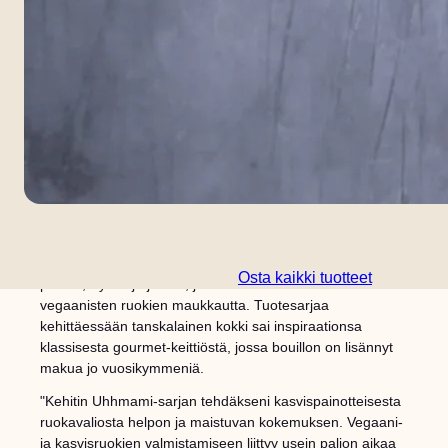
Frank Lantzin palkitun Uhhmami-nimisen bouillons- ja
rakeiden sarjan salaisuus on voimakkaat aromit, kuten
Osta kaikki tuotteet
pekoni, tryffeli ja juusto, jotka lisäävät välittömästi
vegaanisten ruokien maukkautta. Tuotesarjaa
kehittäessään tanskalainen kokki sai inspiraationsa
klassisesta gourmet-keittiöstä, jossa bouillon on lisännyt
makua jo vuosikymmeniä.
"Kehitin Uhhmami-sarjan tehdäkseni kasvispainotteisesta
ruokavaliosta helpon ja maistuvan kokemuksen. Vegaani-
ja kasvisruokien valmistamiseen liittyy usein paljon aikaa