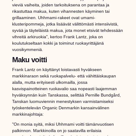
vieviä vaiheita, joiden tarkoituksena on parantaa ja
rikastuttaa makua, kuten vihannesten käyminen tai
grillaaminen. Uhhmami-rakeet ovat umami-
klusteripommeja, jotka lisäävät välittömästi intensiivistä,
syvää ja täyteläistä makua, jota monet etsivät tehdessään
vihreitä arkiruokia", kertoo Frank Lantz, joka on
koulutukseltaan kokki ja toiminut ruokayrittäjänä
vuosikymmeniä.
Maku voitti
Frank Lantz on käyttänyt loistavasti hyväkseen
markkinaraon sekä ruokapalvelu- että vähittäiskaupan
alalla, mutta erityisesti ulkomailla, jossa
kasvispainotteinen ruokavalio saa nopeasti laajemman
hyväksynnän kuin Tanskassa, selittää Pernille Bundgård,
Tanskan luomuviennin menestyksen varmistamiseksi
työskentelevän Organic Denmarkin kansainvälinen
markkinajohtaja:
"On monia syitä, miksi Uhhmami voitti tämänvuotisen
palkinnon. Markkinoilla on jo saatavilla erilaisia