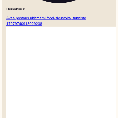
Heinäkuu 8
Avaa postaus uhhmami.food-sivustolta, tunniste
17979740913029238