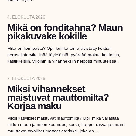
4. ELOKUUTA 2026
Mikä on fonditahna? Maun
pikakuvake kokille
Mikä on liemipasta? Opi, kuinka tämä tiivistetty keittiön
peruselintarvike lisää täyteläistä, pyöreää makua keittoihin,
kastikkeisiin, viljoihin ja vihanneksiin helposti minuuteissa.
2. ELOKUUTA 2026
Miksi vihannekset
maistuvat mauttomilta?
Korjaa maku
Miksi kasvikset maistuvat mauttomilta? Opi, mikä varastaa
niiden maun ja miten kuumuus, suola, happo, rasva ja umami
muuttavat tavalliset tuotteet ateriaksi, joka on…