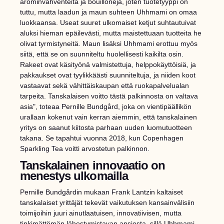
arominvahventeita ja bouilloneja, joten tuotetyyppi on
tuttu, mutta laadun ja maun suhteen Uhhmami on omaa
luokkaansa. Useat suuret ulkomaiset ketjut suhtautuivat
aluksi hieman epäilevästi, mutta maistettuaan tuotteita he
olivat tyrmistyneitä. Maun lisäksi Uhhmami erottuu myös
siitä, että se on suunniteltu huolellisesti kaikilta osin.
Rakeet ovat käsityönä valmistettuja, helppokäyttöisiä, ja
pakkaukset ovat tyylikkäästi suunniteltuja, ja niiden koot
vastaavat sekä vähittäiskaupan että ruokapalvelualan
tarpeita. Tanskalaisen voitto tästä palkinnosta on valtava
asia", toteaa Pernille Bundgård, joka on vientipäällikön
urallaan kokenut vain kerran aiemmin, että tanskalainen
yritys on saanut kiitosta parhaan uuden luomutuotteen
takana. Se tapahtui vuonna 2018, kun Copenhagen
Sparkling Tea voitti arvostetun palkinnon.
Tanskalainen innovaatio on
menestys ulkomailla
Pernille Bundgårdin mukaan Frank Lantzin kaltaiset
tanskalaiset yrittäjät tekevät vaikutuksen kansainvälisiin
toimijoihin juuri ainutlaatuisen, innovatiivisen, mutta
tinkimättömän lähestymistavan ansiosta, sillä Uhhmami