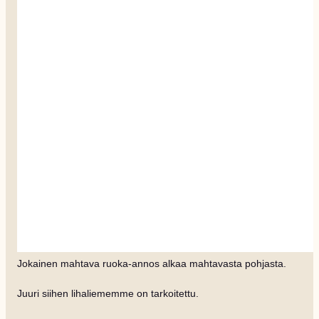
Jokainen mahtava ruoka-annos alkaa mahtavasta pohjasta.
Juuri siihen lihaliememme on tarkoitettu.