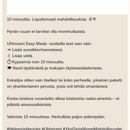
10 minuuttia. Loputtomasti mahdollisuuksia. 🍜🥦
Hyvän ruuan ei tarvitse olla monimutkaista.
Uhhmami Easy Meals -tuotteilla teet vain näin:
🥕 Lisää suosikkivrhanneksesi.
💧 Lisää vettä.
⏱️ Kypsennä noin 10 minuuttia.
🍽️ Nauti täyttävästä ja makujen täyteisestäateriasta.
Kokaitpa sitten vain itsellesi tai koko perheelle, jokainen paketti
on yksinkertainen perusta, josta voit tehdä omanlaisesi.
Koska loistava ruoanlaitto alkaa loistavista raaka-aineista – ei
pitkistä ainesosalistoista.
Valmista 10 minuutissa. Herkullista paljon pidempään.
#HelppojaAterioita #Uhhmami #YksiSarjaMonetMahdollisuudet