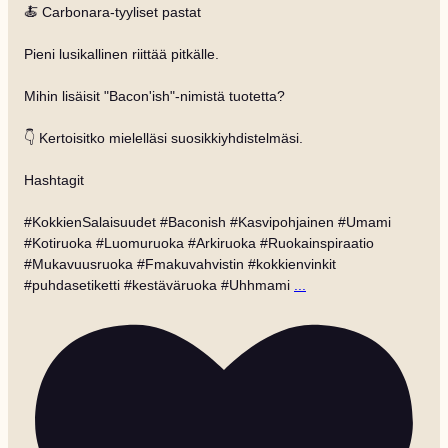
🍝 Carbonara-tyyliset pastat
Pieni lusikallinen riittää pitkälle.
Mihin lisäisit "Bacon'ish"-nimistä tuotetta?
👇 Kertoisitko mielelläsi suosikkiyhdistelmäsi.
Hashtagit
#KokkienSalaisuudet #Baconish #Kasvipohjainen #Umami
#Kotiruoka #Luomuruoka #Arkiruoka #Ruokainspiraatio
#Mukavuusruoka #Fmakuvahvistin #kokkienvinkit
#puhdasetiketti #kestäväruoka #Uhhmami
...