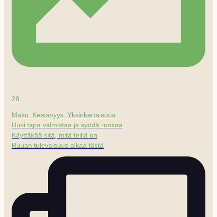
28
Maku. Kestävyys. Yksinkertaisuus.
Uusi tapa valmistaa ja syödä ruokaa
Käyttäkää sitä, mitä teillä on
Ruuan tulevaisuus alkaa tästä