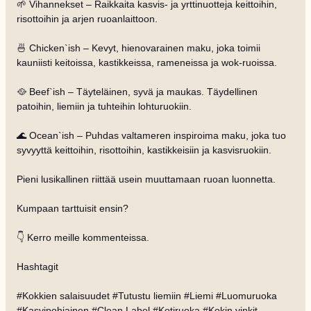
🌱 Vihannekset – Raikkaita kasvis- ja yrttinuotteja keittoihin,
risottoihin ja arjen ruoanlaittoon.
🍜 Chicken`ish – Kevyt, hienovarainen maku, joka toimii
kauniisti keitoissa, kastikkeissa, rameneissa ja wok-ruoissa.
🥘 Beef`ish – Täyteläinen, syvä ja maukas. Täydellinen
patoihin, liemiin ja tuhteihin lohturuokiin.
🌊 Ocean`ish – Puhdas valtameren inspiroima maku, joka tuo
syvyyttä keittoihin, risottoihin, kastikkeisiin ja kasvisruokiin.
Pieni lusikallinen riittää usein muuttamaan ruoan luonnetta.
Kumpaan tarttuisit ensin?
👇 Kerro meille kommenteissa.
Hashtagit
#Kokkien salaisuudet #Tutustu liemiin #Liemi #Luomuruoka
#Kasvipohjainen #Clean Label #Kotiruoka #Kokin vinkit