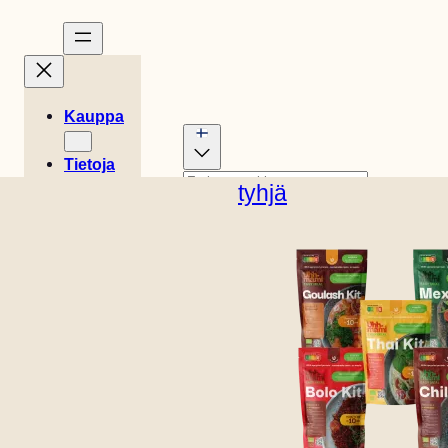
Kauppa
Tietoja
Tarinat
tyhjä
Englanti (Yhdysvallat)
Reseptit
0
Tanskalainen
Saksan
Easy
Kori
Hollantilainen
Espanjan
€
0,00
Meals
Ruotsalainen
Englanti
(UK)
Ranskan
Italian
Myymälän
Norjalainen
sijainti
Ota
yhteyttä
B2B