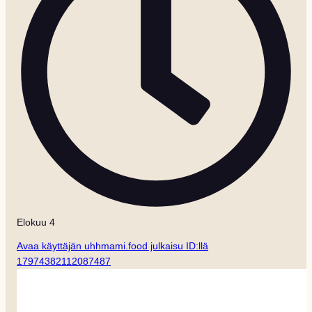
Elokuu 4
Avaa käyttäjän uhhmami.food julkaisu ID:llä
17974382112087487