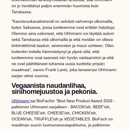
on jo herättänyt paljon enemmän huomiota kuin
Tanskassa:
"Kasvisruokavaliotrendi on selvästi vahvempi ulkomailla,
kuten Saksassa, jossa tuotteemme ovat erittäin haluttuja.
Olemme aina uskoneet, että Uhhmami voi täyttää aukon
sekä Tanskassa että ulkomailla ja että meidän on oltava
tinkimättömiä laadun, ainesosien ja maun suhteen. Olen
kuitenkin todella hämmästynyt ja ylpeä siitä, että
tuotteemme ovat saaneet niin hyvän vastaanoton ja että
ne ovat päihittäneet tuhansia uusia tuotteita ympäri
maailmaa", sanoo Frank Lantz, joka lanseerasi Uhhmami-
sarjan viime vuonna.
Vegaanista naudanlihaa,
sinihomejuustoa ja pekonia.
Uhhmami
sai BioFachin “Best New Product Award 2026 -
palkinnon Uhhmami-sarjalleen - BACON'ish, BEEF'ish,
BLUE CHEESE'ish, CHEESE'ish, CHICKEN'ish,
OCEAN'ish, TRUFFLE'ish ja VEGETABLES. BioFach on
maailman suurin luomumessutapahtuma, ja palkinnon