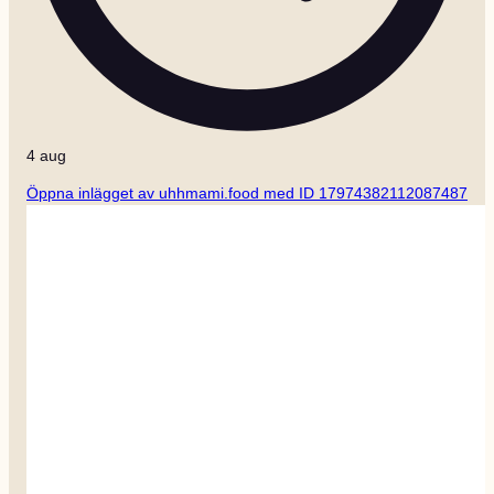
4 aug
Öppna inlägget av uhhmami.food med ID 17974382112087487