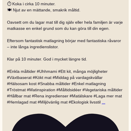
⏱️ Koka i cirka 10 minuter.
🍽️ Njut av en mättande, smakrik måltid.
Oavsett om du lagar mat till dig själv eller hela familjen är varje
matkasse en enkel grund som du kan göra till din egen.
Eftersom fantastisk matlagning börjar med fantastiska råvaror
– inte långa ingredienslistor.
Klar på 10 minuter. God i mycket längre tid.
#Enkla måltider #Uhhmami #Ett kit, många möjligheter
#Växtbaserat #Kökt mat #Middag på vardagskvällar
#Hälsosam kost #Snabba måltider #Enkel matlagning
#Tröstmat #Matinspiration #Måltidsidéer #Vegetariska måltider
#Hållbar mat #Rena ingredienser #Matälskare #Laga mer mat
#Hemlagad mat #Miljövänlig mat #Ekologisk livsstil
...