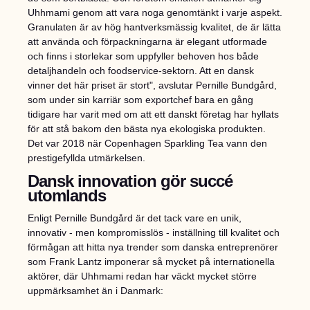
Uhhmami genom att vara noga genomtänkt i varje aspekt.
Granulaten är av hög hantverksmässig kvalitet, de är lätta
att använda och förpackningarna är elegant utformade
och finns i storlekar som uppfyller behoven hos både
detaljhandeln och foodservice-sektorn. Att en dansk
vinner det här priset är stort", avslutar Pernille Bundgård,
som under sin karriär som exportchef bara en gång
tidigare har varit med om att ett danskt företag har hyllats
för att stå bakom den bästa nya ekologiska produkten.
Det var 2018 när Copenhagen Sparkling Tea vann den
prestigefyllda utmärkelsen.
Dansk innovation gör succé
utomlands
Enligt Pernille Bundgård är det tack vare en unik,
innovativ - men kompromisslös - inställning till kvalitet och
förmågan att hitta nya trender som danska entreprenörer
som Frank Lantz imponerar så mycket på internationella
aktörer, där Uhhmami redan har väckt mycket större
uppmärksamhet än i Danmark: