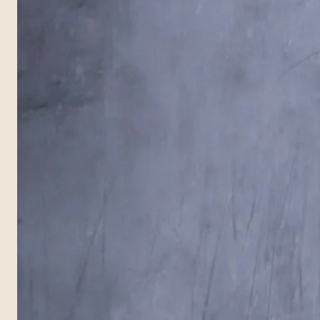
blank
Smak / smak
blank