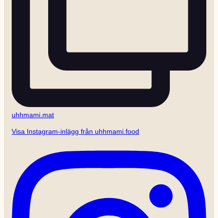
uhhmami.mat
Visa Instagram-inlägg från uhhmami.food