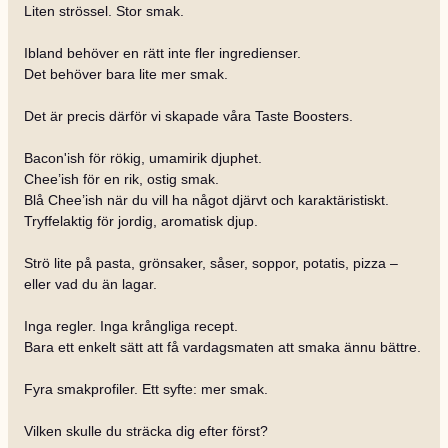
Liten strössel. Stor smak.
Ibland behöver en rätt inte fler ingredienser.
Det behöver bara lite mer smak.
Det är precis därför vi skapade våra Taste Boosters.
Bacon'ish för rökig, umamirik djuphet.
Chee’ish för en rik, ostig smak.
Blå Chee’ish när du vill ha något djärvt och karaktäristiskt.
Tryffelaktig för jordig, aromatisk djup.
Strö lite på pasta, grönsaker, såser, soppor, potatis, pizza –
eller vad du än lagar.
Inga regler. Inga krångliga recept.
Bara ett enkelt sätt att få vardagsmaten att smaka ännu bättre.
Fyra smakprofiler. Ett syfte: mer smak.
Vilken skulle du sträcka dig efter först?