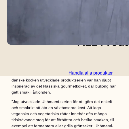
Intensiva smaker som "bacon", "tryffel" och "ost" - som
omedelbart förhöjer smakupplevelsen i veganska rätter -
är hemligheten bakom Frank Lantz prisbelönta serie av
Handla alla produkter
buljonger och granulat med namnet Uhhmami. När den
danske kocken utvecklade produktserien var han djupt
inspirerad av det klassiska gourmetköket, där buljong har
gett smak i årtionden.
"Jag utvecklade Uhhmami-serien för att göra det enkelt
och smakrikt att äta en växtbaserad kost. Att laga
veganska och vegetariska rätter innebär ofta många
tidskrävande steg för att förbättra och berika smaken, till
exempel att fermentera eller grilla grönsaker. Uhhmami-