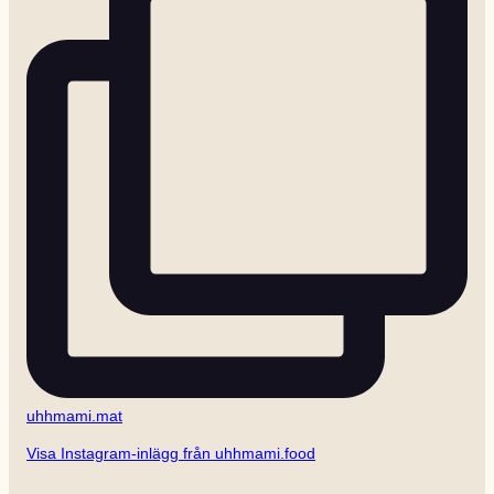
uhhmami.mat
Visa Instagram-inlägg från uhhmami.food