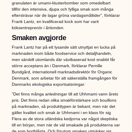
granulaten är umami-klusterbomber som omedelbart
tillför den intensiva, djupa och fylliga smak som många
eftersträvar när de lagar gröna vardagsmåltider", förklarar
Frank Lantz, en kvalificerad kock som har varit
köksentreprenör i årtionden.
Smaken avgjorde
Frank Lantz har på ett lysande sätt utnyttjat en lucka på
marknaden inom både foodservice och detaljhandeln,
men särskilt utomlands där växtbaserad kost snabbt får
större acceptans än i Danmark, förklarar Pernille
Bundgård, internationell marknadsdirektör för Organic
Denmark, som arbetar för att säkerställa framgången för
Danmarks ekologiska exportsatsningar:
"Det finns många anledningar till att Uhhmami vann årets
pris. Det finns redan olika smakförstärkare och bouillons
på marknaden, så produkttypen är bekant, men när det
gäller kvalitet och smak är Uhhmami i en klass för sig.
Flera av de stora utländska kedjorna var något skeptiska
till en början, men när de väl smakade på produkterna var
de som bortblåsta. Och förutom smaken utmärker sig