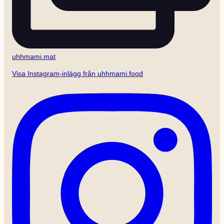
uhhmami.mat
Visa Instagram-inlägg från uhhmami.food