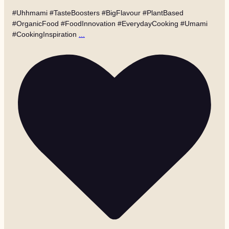
#Uhhmami #TasteBoosters #BigFlavour #PlantBased
#OrganicFood #FoodInnovation #EverydayCooking #Umami
#CookingInspiration
...