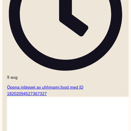
9 aug
Öppna inlägget av uhhmami.food med ID
18202094527367327