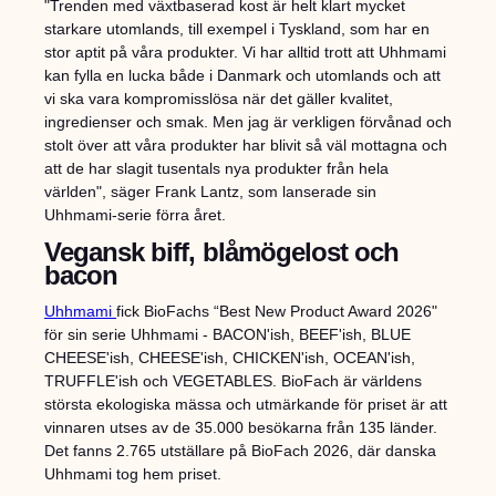
"Trenden med växtbaserad kost är helt klart mycket
starkare utomlands, till exempel i Tyskland, som har en
stor aptit på våra produkter. Vi har alltid trott att Uhhmami
kan fylla en lucka både i Danmark och utomlands och att
vi ska vara kompromisslösa när det gäller kvalitet,
ingredienser och smak. Men jag är verkligen förvånad och
stolt över att våra produkter har blivit så väl mottagna och
att de har slagit tusentals nya produkter från hela
världen", säger Frank Lantz, som lanserade sin
Uhhmami-serie förra året.
Vegansk biff, blåmögelost och
bacon
Uhhmami
fick BioFachs “Best New Product Award 2026"
för sin serie Uhhmami - BACON'ish, BEEF'ish, BLUE
CHEESE'ish, CHEESE'ish, CHICKEN'ish, OCEAN'ish,
TRUFFLE'ish och VEGETABLES. BioFach är världens
största ekologiska mässa och utmärkande för priset är att
vinnaren utses av de 35.000 besökarna från 135 länder.
Det fanns 2.765 utställare på BioFach 2026, där danska
Uhhmami tog hem priset.