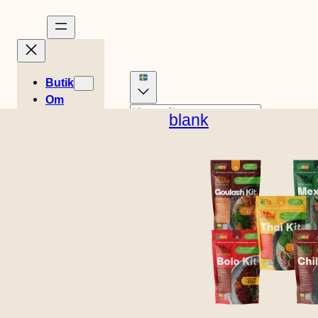
Butik
Om
Berättelser
blank
Engelska (Förenta
Recept
0
staterna)
Dansk
Tysk
Korg
Easy
kr
0,00
Holländska
Spanska
Meals
Engelska (UK)
Franska
Italienska
Plats för
Norska
finska
butik
Kontakt
B2B