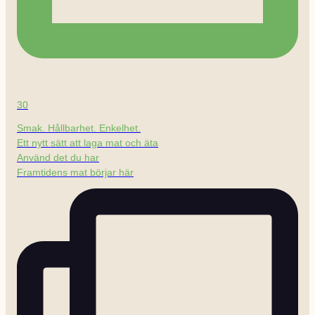
30
Smak. Hållbarhet. Enkelhet.
Ett nytt sätt att laga mat och äta
Använd det du har
Framtidens mat börjar här