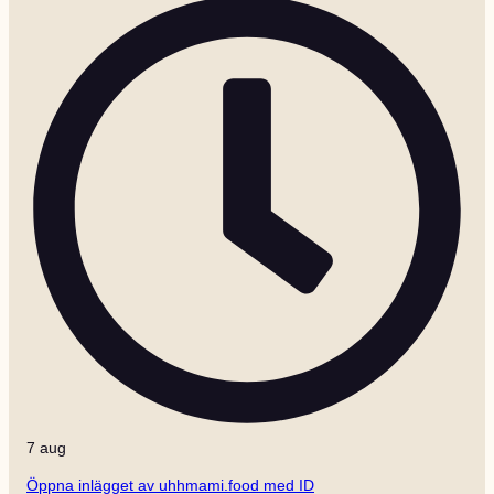
7 aug
Öppna inlägget av uhhmami.food med ID