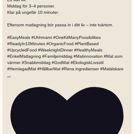
Middag för 3–4 personer.
Klar på ungefär 10 minuter.
Eftersom matlagning bör passa in i ditt liv – inte tvärtom.
#EasyMeals #Uhhmami #OneKitManyPossibilities
#ReadyIn10Minutes #OrganicFood #PlantBased
#UpcycledFood #WeeknightDinner #HealthyMeals
#EnkelMatlagning #Familjemiddag #Matinnovation #Mat som
värmer #Snabbmiddag #GodMat #EkologiskLivsstil
#HemlagadMat #HållbarMat #Rena ingredienser #Matälskare
...