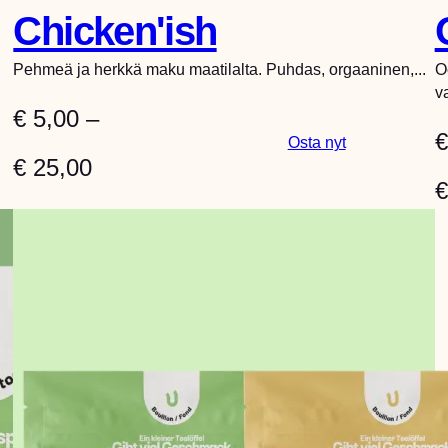
Chicken'ish
Pehmeä ja herkkä maku maatilalta. Puhdas, orgaaninen,...
O
v
€
5,00
–
€
:
Osta nyt
H
€
25,00
C
€
h
i
i
n
c
k
t
e
a
n
’
l
i
s
u
h
o