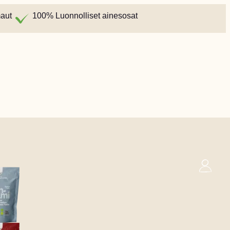
maut
100% Luonnolliset ainesosat
0
Kori
ilainen
Espanjan
Ruotsalainen
€
0,00