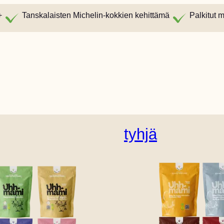
+
Tanskalaisten Michelin-kokkien kehittämä
Palkitut 
tyhjä
Englanti (Yhdysvallat)
Tanskalainen
Saksan
Hollant
Italian
Norjalainen