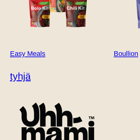
Myymälän sijainti
Ota yhteyttä
B2B
Easy Meals
Boullion
tyhjä
Tuotteet
Iso maku. Puhdas omatunto.
Uhhmami muuttaa hyvät raaka-aineet kokin luomi