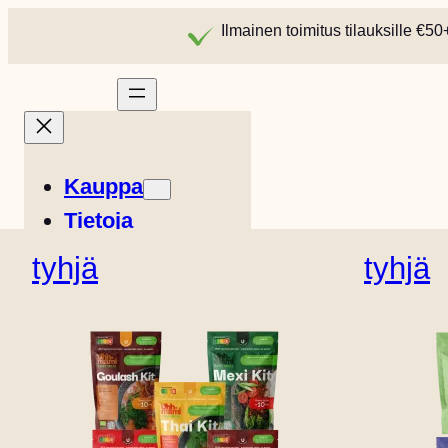
Ilmainen toimitus tilauksille €50
Kauppa
Tietoja
Tarinat
tyhjä
tyhjä
Reseptit
Easy Meals
Englanti (UK)
Ranskan