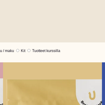
a huolella on vaivatonta.
u / maku
Kit
Tuotteet kurssilla