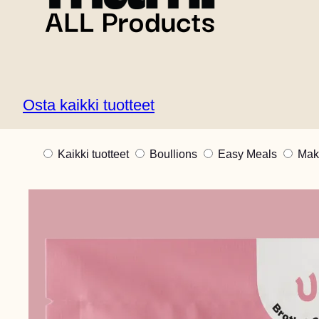
aterioiksi - joten ruoanvalmistus hyvällä maulla j
Osta kaikki tuotteet
Kaikki tuotteet
Boullions
Easy Meals
Mak