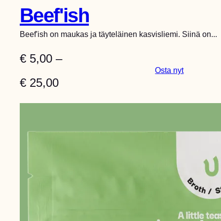
Beef'ish
Beef'ish on maukas ja täyteläinen kasvisliemi. Siinä on...
€
5,00
–
:
Osta nyt
H
€
25,00
B
e
i
e
n
f
’
t
i
a
s
h
l
u
o