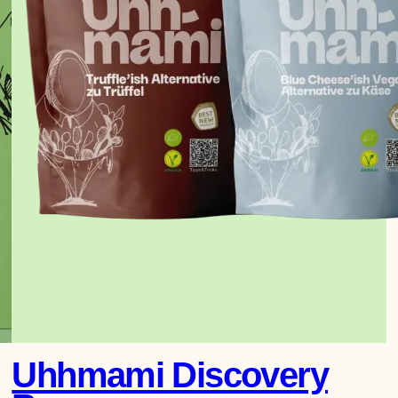
2
5
,
0
0
Uhhmami Discovery