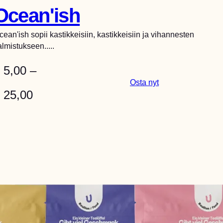
Ocean'ish
cean'ish sopii kastikkeisiin, kastikkeisiin ja vihannesten
almistukseen.....
5,00
–
:
Osta nyt
H
25,00
O
c
i
e
n
a
n
t
’
a
i
s
l
h
u