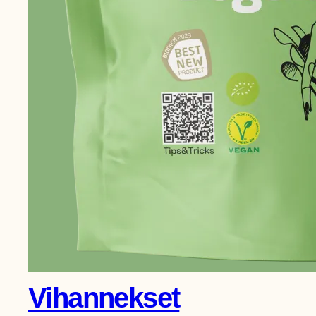
2
5
,
0
0
Vihannekset