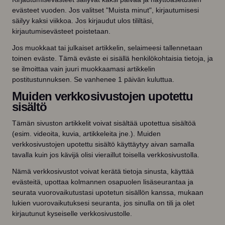
evästeet vuoden. Jos valitset "Muista minut", kirjautumisesi
säilyy kaksi viikkoa. Jos kirjaudut ulos tililtäsi,
kirjautumisevästeet poistetaan.
Jos muokkaat tai julkaiset artikkelin, selaimeesi tallennetaan
toinen eväste. Tämä eväste ei sisällä henkilökohtaisia tietoja, ja
se ilmoittaa vain juuri muokkaamasi artikkelin
postitustunnuksen. Se vanhenee 1 päivän kuluttua.
Muiden verkkosivustojen upotettu
sisältö
Tämän sivuston artikkelit voivat sisältää upotettua sisältöä
(esim. videoita, kuvia, artikkeleita jne.). Muiden
verkkosivustojen upotettu sisältö käyttäytyy aivan samalla
tavalla kuin jos kävijä olisi vieraillut toisella verkkosivustolla.
Nämä verkkosivustot voivat kerätä tietoja sinusta, käyttää
evästeitä, upottaa kolmannen osapuolen lisäseurantaa ja
seurata vuorovaikutustasi upotetun sisällön kanssa, mukaan
lukien vuorovaikutuksesi seuranta, jos sinulla on tili ja olet
kirjautunut kyseiselle verkkosivustolle.