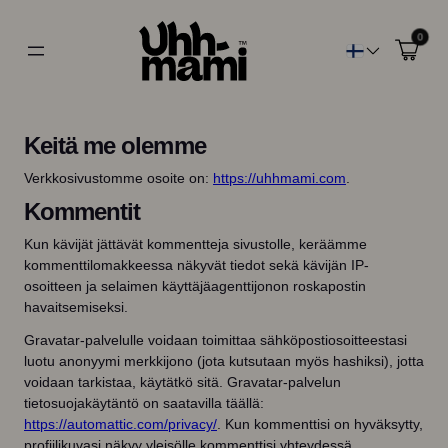
0
Keitä me olemme
Verkkosivustomme osoite on:
https://uhhmami.com
.
Kommentit
Kun kävijät jättävät kommentteja sivustolle, keräämme
kommenttilomakkeessa näkyvät tiedot sekä kävijän IP-
osoitteen ja selaimen käyttäjäagenttijonon roskapostin
havaitsemiseksi.
Gravatar-palvelulle voidaan toimittaa sähköpostiosoitteestasi
luotu anonyymi merkkijono (jota kutsutaan myös hashiksi), jotta
voidaan tarkistaa, käytätkö sitä. Gravatar-palvelun
tietosuojakäytäntö on saatavilla täällä:
https://automattic.com/privacy/
. Kun kommenttisi on hyväksytty,
profiilikuvasi näkyy yleisölle kommenttisi yhteydessä.