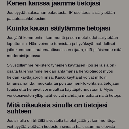
Kenen kanssa jaamme tietojasi
Jos pyydät salasanan palautusta, IP-osoitteesi sisällytetään
palautussähköpostiin.
Kuinka kauan säilytämme tietojasi
Jos jätät kommentin, kommentti ja sen metatiedot säilytetään
loputtomiin. Näin voimme tunnistaa ja hyväksyä mahdolliset
jatkokommentit automaattisesti sen sijaan, että pitäisimme niitä
moderointijonossa.
Sivustollamme rekisteröityneiden käyttäjien (jos sellaisia on)
osalta tallennamme heidän antamansa henkilötiedot myös
heidän käyttäjäprofiiliinsa. Kaikki käyttäjät voivat milloin
tahansa nähdä, muokata tai poistaa henkilökohtaisia tietojaan
(paitsi että he eivät voi muuttaa käyttäjätunnustaan). Myös
verkkosivuston ylläpitäjät voivat nähdä ja muokata näitä tietoja.
Mitä oikeuksia sinulla on tietojesi
suhteen
Jos sinulla on tili tällä sivustolla tai olet jättänyt kommentteja,
voit pyytää vietävän tiedoston sinusta hallussamme olevista