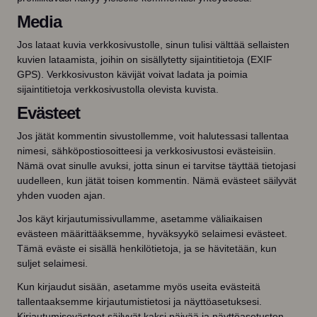
Media
Jos lataat kuvia verkkosivustolle, sinun tulisi välttää sellaisten
kuvien lataamista, joihin on sisällytetty sijaintitietoja (EXIF
GPS). Verkkosivuston kävijät voivat ladata ja poimia
sijaintitietoja verkkosivustolla olevista kuvista.
Evästeet
Jos jätät kommentin sivustollemme, voit halutessasi tallentaa
nimesi, sähköpostiosoitteesi ja verkkosivustosi evästeisiin.
Nämä ovat sinulle avuksi, jotta sinun ei tarvitse täyttää tietojasi
uudelleen, kun jätät toisen kommentin. Nämä evästeet säilyvät
yhden vuoden ajan.
Jos käyt kirjautumissivullamme, asetamme väliaikaisen
evästeen määrittääksemme, hyväksyykö selaimesi evästeet.
Tämä eväste ei sisällä henkilötietoja, ja se hävitetään, kun
suljet selaimesi.
Kun kirjaudut sisään, asetamme myös useita evästeitä
tallentaaksemme kirjautumistietosi ja näyttöasetuksesi.
Kirjautumisevästeet säilyvät kaksi päivää ja näyttöasetusten