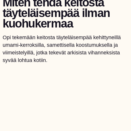
Miten tehdä keitosta
täyteläisempää ilman
kuohukermaa
Opi tekemään keitosta täyteläisempää kehittyneillä
umami-kerroksilla, samettisella koostumuksella ja
viimeistelyillä, jotka tekevät arkisista vihanneksista
syvää lohtua kotiin.