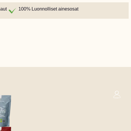
maut
100% Luonnolliset ainesosat
0
Kori
ilainen
Espanjan
Ruotsalainen
€
0,00