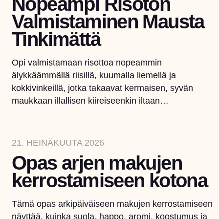
Nopeampi Risoton
Valmistaminen Mausta
Tinkimättä
Opi valmistamaan risottoa nopeammin
älykkäämmällä riisillä, kuumalla liemellä ja
kokkivinkeillä, jotka takaavat kermaisen, syvän
maukkaan illallisen kiireiseenkin iltaan…
21. HEINÄKUUTA 2026
Opas arjen makujen
kerrostamiseen kotona
Tämä opas arkipäiväiseen makujen kerrostamiseen
näyttää, kuinka suola, happo, aromi, koostumus ja