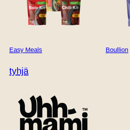
Myymälän sijainti
Ota yhteyttä
B2B
Easy Meals
Boullion
Tarinat
tyhjä
Erittäin maukkaiden mausteseostemme avulla ku
Etsitkö kulinaarista inspiraatiota? Lisää reseptir
suolaisilla, kasvipohjaisilla ruokalajeilla, jotka 
sinulle palkittu kokki.