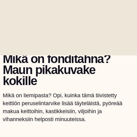
4. ELOKUUTA 2026
Mikä on fonditahna?
Maun pikakuvake
kokille
Mikä on liemipasta? Opi, kuinka tämä tiivistetty
keittiön peruselintarvike lisää täyteläistä, pyöreää
makua keittoihin, kastikkeisiin, viljoihin ja
vihanneksiin helposti minuuteissa.