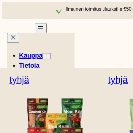
Ilmainen toimitus tilauksille €50
Kauppa
Tietoja
Tarinat
tyhjä
tyhjä
Reseptit
Easy Meals
Englanti (UK)
Ranskan