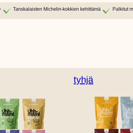
+
Tanskalaisten Michelin-kokkien kehittämä
Palkitut 
tyhjä
Englanti (Yhdysvallat)
Tanskalainen
Saksan
Hollant
Italian
Norjalainen