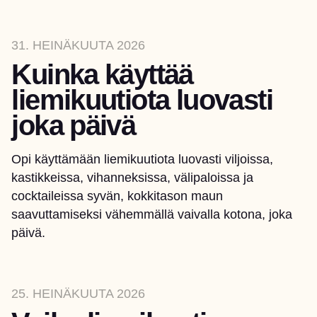
31. HEINÄKUUTA 2026
Kuinka käyttää
liemikuutiota luovasti
joka päivä
Opi käyttämään liemikuutiota luovasti viljoissa,
kastikkeissa, vihanneksissa, välipaloissa ja
cocktaileissa syvän, kokkitason maun
saavuttamiseksi vähemmällä vaivalla kotona, joka
päivä.
25. HEINÄKUUTA 2026