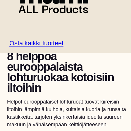
Osta kaikki tuotteet
8. ELOKUUTA 2026
8 helppoa
eurooppalaista
lohturuokaa kotoisiin
iltoihin
Helpot eurooppalaiset lohturuoat tuovat kiireisiin
iltoihin lämpimiä kulhoja, kultaisia kuoria ja runsaita
kastikkeita, tarjoten yksinkertaisia ideoita suureen
makuun ja vähäisempään keittiöjätteeseen.