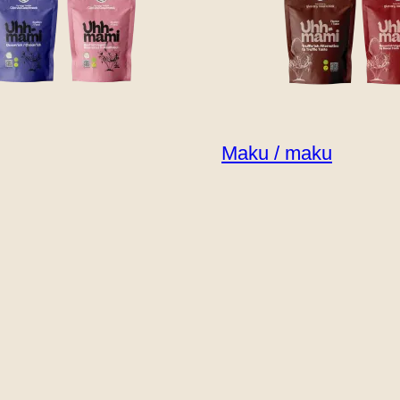
Maku / maku
ka tahansa voi olla kokki.
epertuaariisi
on valmistettu yksinomaan -