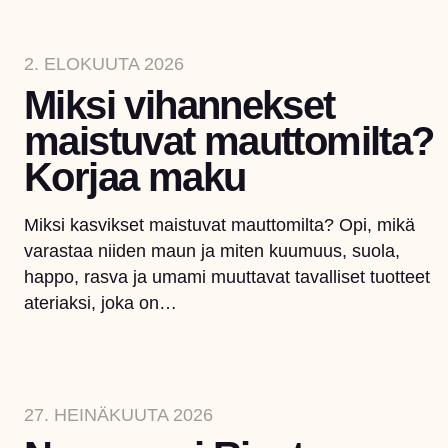
2. ELOKUUTA 2026
Miksi vihannekset
maistuvat mauttomilta?
Korjaa maku
Miksi kasvikset maistuvat mauttomilta? Opi, mikä
varastaa niiden maun ja miten kuumuus, suola,
happo, rasva ja umami muuttavat tavalliset tuotteet
ateriaksi, joka on…
27. HEINÄKUUTA 2026