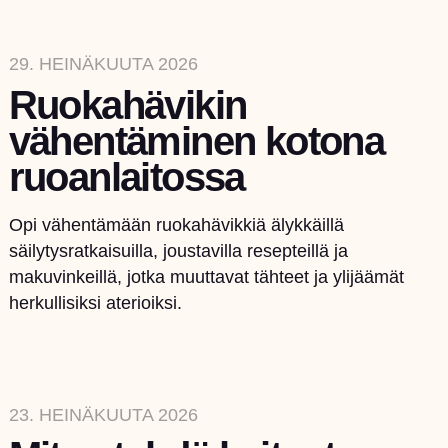
29. HEINÄKUUTA 2026
Ruokahävikin
vähentäminen kotona
ruoanlaitossa
Opi vähentämään ruokahävikkiä älykkäillä
säilytysratkaisuilla, joustavilla resepteillä ja
makuvinkeillä, jotka muuttavat tähteet ja ylijäämät
herkullisiksi aterioiksi.
23. HEINÄKUUTA 2026