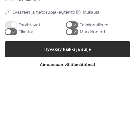
Evästeet ja tietosuojakäytäntö
Mukauta
Tarvittavat
Toiminnallinen
Tilastot
Markkinointi
Mikä tekee Easy Mealistä… helpon?🌱
Kyse ei
...
Hyväksy kaikki ja sulje
1
0
uhhmami.ruoka
Ainoastaan välttämättömät
Elokuu 4