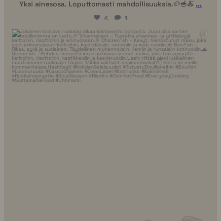
Yksi ainesosa. Loputtomasti mahdollisuuksia.🥔🥣🍝
...
4
1
uhhmami.ruoka
Heinätie 7