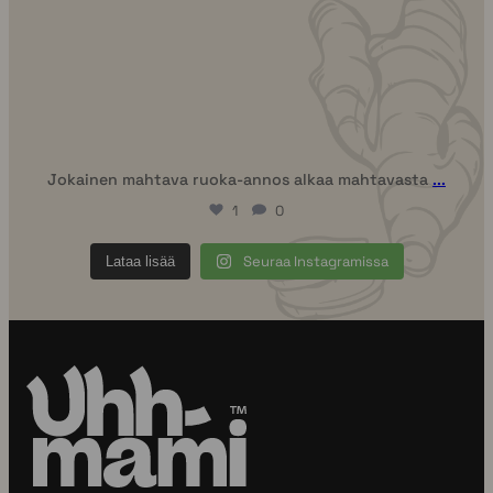
Jokainen mahtava ruoka-annos alkaa mahtavasta
...
1
0
Seuraa Instagramissa
Lataa lisää