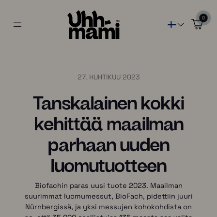
0
27. HUHTIKUU 2023
Tanskalainen kokki
kehittää maailman
parhaan uuden
luomutuotteen
Biofachin paras uusi tuote 2023. Maailman
suurimmat luomumessut, BioFach, pidettiin juuri
Nürnbergissä, ja yksi messujen kohokohdista on