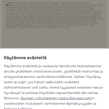
uhhmami.ruoka
Elo 7
Käytämme evästeitä
Käytämme evästeitä ja vastaavia tekniikoita tarjotaksemme
sinulle yksilöllisen ostokokemuksen, yksilöllistä mainontaa ja
analysoidaksemme verkkoliikennettämme. Valitse "Hyväksy
kaikki ja sulje", jos haluat sallia kaikki evästeet.
Vaihtoehtoisesti voit valita, minkä tyyppiset evästeet haluat
hyväksyä tai poistaa käytöstä napsauttamalla alla olevaa
Mukauta.
Googlen yritystietojen vastuullisuussivusto
:n
vaatimusten mukaisesti varmistamme läpinäkyvyyden ja
tietojesi hallinnan.