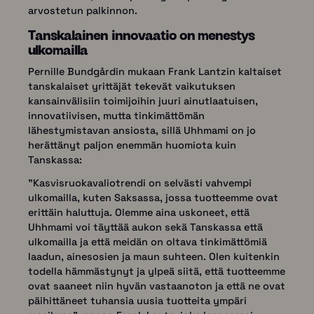
arvostetun palkinnon.
Tanskalainen innovaatio on menestys
ulkomailla
Pernille Bundgårdin mukaan Frank Lantzin kaltaiset
tanskalaiset yrittäjät tekevät vaikutuksen
kansainvälisiin toimijoihin juuri ainutlaatuisen,
innovatiivisen, mutta tinkimättömän
lähestymistavan ansiosta, sillä Uhhmami on jo
herättänyt paljon enemmän huomiota kuin
Tanskassa:
"Kasvisruokavaliotrendi on selvästi vahvempi
ulkomailla, kuten Saksassa, jossa tuotteemme ovat
erittäin haluttuja. Olemme aina uskoneet, että
Uhhmami voi täyttää aukon sekä Tanskassa että
ulkomailla ja että meidän on oltava tinkimättömiä
laadun, ainesosien ja maun suhteen. Olen kuitenkin
todella hämmästynyt ja ylpeä siitä, että tuotteemme
ovat saaneet niin hyvän vastaanoton ja että ne ovat
päihittäneet tuhansia uusia tuotteita ympäri