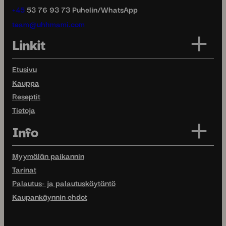
+45
53 76 93 73 Puhelin/WhatsApp
team@uhhmami.com
Linkit
Etusivu
Kauppa
Reseptit
Tietoja
Info
Myymälän paikannin
Tarinat
Palautus- ja palautuskäytäntö
Kaupankäynnin ehdot