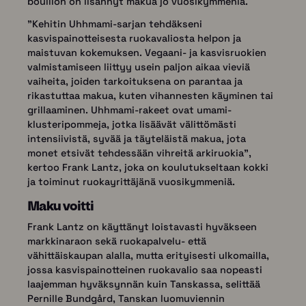
bouillon on lisännyt makua jo vuosikymmeniä.
"Kehitin Uhhmami-sarjan tehdäkseni
kasvispainotteisesta ruokavaliosta helpon ja
maistuvan kokemuksen. Vegaani- ja kasvisruokien
valmistamiseen liittyy usein paljon aikaa vieviä
vaiheita, joiden tarkoituksena on parantaa ja
rikastuttaa makua, kuten vihannesten käyminen tai
grillaaminen. Uhhmami-rakeet ovat umami-
klusteripommeja, jotka lisäävät välittömästi
intensiivistä, syvää ja täyteläistä makua, jota
monet etsivät tehdessään vihreitä arkiruokia",
kertoo Frank Lantz, joka on koulutukseltaan kokki
ja toiminut ruokayrittäjänä vuosikymmeniä.
Maku voitti
Frank Lantz on käyttänyt loistavasti hyväkseen
markkinaraon sekä ruokapalvelu- että
vähittäiskaupan alalla, mutta erityisesti ulkomailla,
jossa kasvispainotteinen ruokavalio saa nopeasti
laajemman hyväksynnän kuin Tanskassa, selittää
Pernille Bundgård, Tanskan luomuviennin