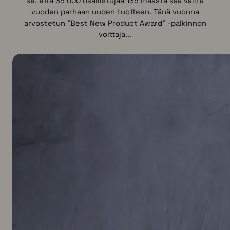
se, että 35 000 osallistujaa 135 maasta saa valita
vuoden parhaan uuden tuotteen. Tänä vuonna
arvostetun "Best New Product Award" -palkinnon
voittaja...