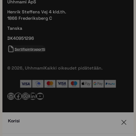
Uhhmami ApS
Henrik Steffens Vej 4 kld.th.
1866 Frederiksberg C
Tanska
DK40951296
Sertifiointiraportti
© 2026, Uhhmami
Kaikki oikeudet pidätetään.
Posti
Facebook
Instagram
LinkedIn
YouTube
Korisi