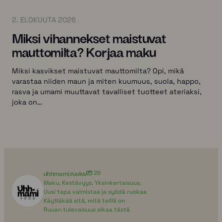
2. ELOKUUTA 2026
Miksi vihannekset maistuvat
mauttomilta? Korjaa maku
Miksi kasvikset maistuvat mauttomilta? Opi, mikä
varastaa niiden maun ja miten kuumuus, suola, happo,
rasva ja umami muuttavat tavalliset tuotteet ateriaksi,
joka on…
uhhmami.ruoka
29
Maku. Kestävyys. Yksinkertaisuus.
Uusi tapa valmistaa ja syödä ruokaa
Käyttäkää sitä, mitä teillä on
Ruuan tulevaisuus alkaa tästä