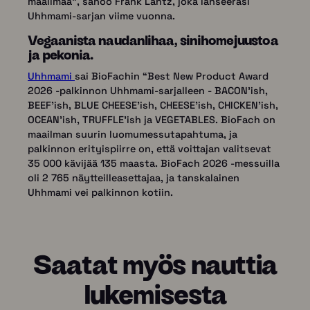
maailmaa", sanoo Frank Lantz, joka lanseerasi
Uhhmami-sarjan viime vuonna.
Vegaanista naudanlihaa, sinihomejuustoa
ja pekonia.
Uhhmami
sai BioFachin “Best New Product Award
2026 -palkinnon Uhhmami-sarjalleen - BACON'ish,
BEEF'ish, BLUE CHEESE'ish, CHEESE'ish, CHICKEN'ish,
OCEAN'ish, TRUFFLE'ish ja VEGETABLES. BioFach on
maailman suurin luomumessutapahtuma, ja
palkinnon erityispiirre on, että voittajan valitsevat
35 000 kävijää 135 maasta. BioFach 2026 -messuilla
oli 2 765 näytteilleasettajaa, ja tanskalainen
Uhhmami vei palkinnon kotiin.
Saatat myös nauttia
lukemisesta