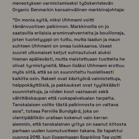
menestyksen varmistamiseksi työskentelevän
Organic Denmarkin kansainvälinen markkinajohtaja:
"On monia syitä, miksi Uhhmami voitti
tämänvuotisen palkinnon. Markkinoilla on jo
saatavilla erilaisia arominvahventeita ja bouilloneja,
joten tuotetyyppi on tuttu, mutta laadun ja maun
suhteen Uhhmami on omaa luokkaansa. Useat
suuret ulkomaiset ketjut suhtautuivat aluksi
hieman epäilevästi, mutta maistettuaan tuotteita he
olivat tyrmistyneitä. Maun lisäksi Uhhmami erottuu
myös siitä, että se on suunniteltu huolellisesti
kaikilta osin. Rakeet ovat käsityönä valmistettuja,
helppokäyttöisiä, ja pakkaukset ovat tyylikkäästi
suunniteltuja, ja niiden koot vastaavat sekä
vähittäiskaupan että ruokapalvelualan tarpeita.
Tanskalaisen voitto tästä palkinnosta on valtava
asia", toteaa Pernille Bundgård, joka on
vientipäällikön urallaan kokenut vain kerran
aiemmin, että tanskalainen yritys on saanut kiitosta
parhaan uuden luomutuotteen takana. Se tapahtui
vuonna 2018, kun Copenhagen Sparkling Tea voitti