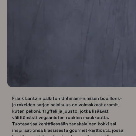
Frank Lantzin palkitun Uhhmami-nimisen bouillons-
ja rakeiden sarjan salaisuus on voimakkaat aromit,
kuten pekoni, tryffeli ja juusto, jotka lisäävät
välittömästi vegaanisten ruokien maukkautta.
Tuotesarjaa kehittäessään tanskalainen kokki sai
inspiraationsa klassisesta gourmet-keittiöstä, jossa