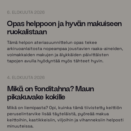
6. ELOKUUTA 2026
Opas helppoon ja hyvän makuiseen
ruokalistaan
Tämä helpon ateriasuunnittelun opas tekee
arkiruoanlaitosta nopeampaa joustavien raaka-aineiden,
voimakkaiden makujen ja älykkäiden päivittäisten
tapojen avulla hyödyntää myös tähteet hyvin.
4. ELOKUUTA 2026
Mikä on fonditahna? Maun
pikakuvake kokille
Mikä on liemipasta? Opi, kuinka tämä tiivistetty keittiön
peruselintarvike lisää täyteläistä, pyöreää makua
keittoihin, kastikkeisiin, viljoihin ja vihanneksiin helposti
minuuteissa.