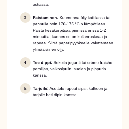
astiassa.
Paistaminen:
Kuumenna öljy kattilassa tai
pannulla noin 170-175 °C:n lämpötilaan.
Paista kesäkurpitsaa pienissä erissä 1-2
minuuttia, kunnes se on kullanruskeaa ja
rapeaa. Siirrä paperipyyhkeelle valuttamaan
ylimääräinen öljy.
Tee dippi:
Sekoita jogurtti tai crème fraiche
persiljan, valkosipulin, suolan ja pippurin
kanssa.
Tarjoile:
Asettele rapeat sipsit kulhoon ja
tarjoile heti dipin kanssa.