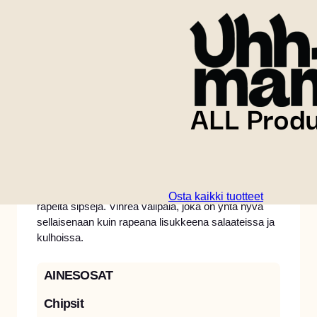
Kypsennysaika
5 minuts
Ohuita kesäkurpitsaviipaleita, jotka sekoitetaan
suolattuihin jauhoihin ja paistetaan miedossa
kasviöljyssä vaaleiksi ja rapeiksi. Tuloksena on
kultaisia, ilmavia, hennon makeita ja täydellisen
Osta kaikki tuotteet
rapeita sipsejä. Vihreä välipala, joka on yhtä hyvä
sellaisenaan kuin rapeana lisukkeena salaateissa ja
kulhoissa.
AINESOSAT
Chipsit