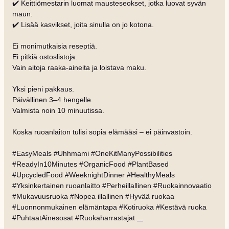
✔️ Keittiömestarin luomat mausteseokset, jotka luovat syvän
maun.
✔️ Lisää kasvikset, joita sinulla on jo kotona.
Ei monimutkaisia reseptiä.
Ei pitkiä ostoslistoja.
Vain aitoja raaka-aineita ja loistava maku.
Yksi pieni pakkaus.
Päivällinen 3–4 hengelle.
Valmista noin 10 minuutissa.
Koska ruoanlaiton tulisi sopia elämääsi – ei päinvastoin.
#EasyMeals #Uhhmami #OneKitManyPossibilities
#ReadyIn10Minutes #OrganicFood #PlantBased
#UpcycledFood #WeeknightDinner #HealthyMeals
#Yksinkertainen ruoanlaitto #Perheillallinen #Ruokainnovaatio
#Mukavuusruoka #Nopea illallinen #Hyvää ruokaa
#Luonnonmukainen elämäntapa #Kotiruoka #Kestävä ruoka
#PuhtaatAinesosat #Ruokaharrastajat
...