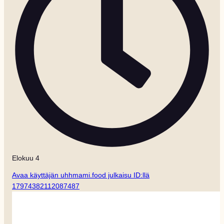
Elokuu 4
Avaa käyttäjän uhhmami.food julkaisu ID:llä
17974382112087487