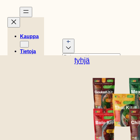
Kauppa
Tietoja
Tarinat
tyhjä
Englanti (Yhdysvallat)
Reseptit
0
Tanskalainen
Saksan
Easy
Kori
Hollantilainen
Espanjan
€
0,00
Meals
Ruotsalainen
Englanti
(UK)
Ranskan
Myymälän
Italian
Norjalainen
sijainti
Ota
yhteyttä
B2B