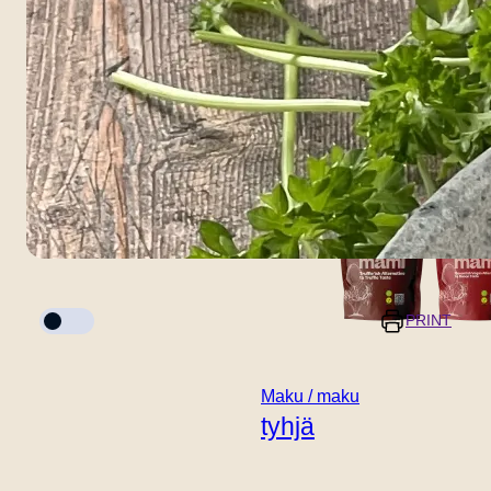
tyhjä
Kypsennystila
PRINT
Maku / maku
Annokset
Valmisteluaika
tyhjä
5 minuuttia
-
+