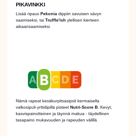
PIKAVINKKI
Lisää ripaus
Pekonia
dippiin savuisen sävyn
saamiseksi, tai
Truffle'ish
ylellisen kierteen
aikaansaamiseksi.
Nämä rapeat kesäkurpitsasipsit kermaisella
valkosipuli-yrttidipillä pisteet
Nutri-Score B
. Kevyt,
kasvispainotteinen ja täynnä makua - täydellinen
tasapaino mukavuuden ja rapeuden välillä.