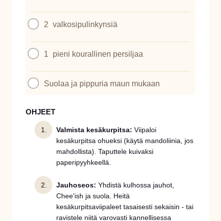
2
valkosipulinkynsiä
1
pieni kourallinen persiljaa
Suolaa ja pippuria maun mukaan
OHJEET
Valmista kesäkurpitsa:
Viipaloi
kesäkurpitsa ohueksi (käytä mandoliinia, jos
mahdollista). Taputtele kuivaksi
paperipyyhkeellä.
Jauhoseos:
Yhdistä kulhossa jauhot,
Chee'ish ja suola. Heitä
kesäkurpitsaviipaleet tasaisesti sekaisin - tai
ravistele niitä varovasti kannellisessa