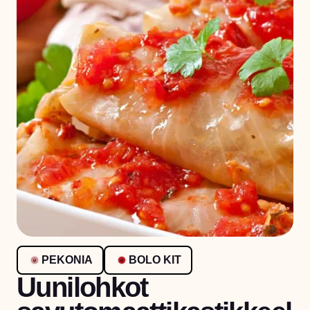
PEKONIA
BOLO KIT
Uunilohkot