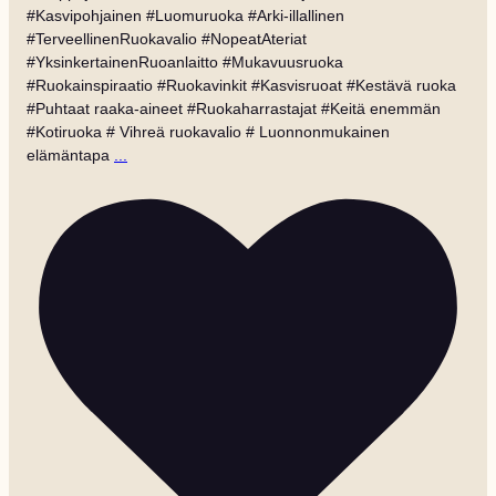
#Kasvipohjainen #Luomuruoka #Arki-illallinen
#TerveellinenRuokavalio #NopeatAteriat
#YksinkertainenRuoanlaitto #Mukavuusruoka
#Ruokainspiraatio #Ruokavinkit #Kasvisruoat #Kestävä ruoka
#Puhtaat raaka-aineet #Ruokaharrastajat #Keitä enemmän
#Kotiruoka # Vihreä ruokavalio # Luonnonmukainen
elämäntapa
...