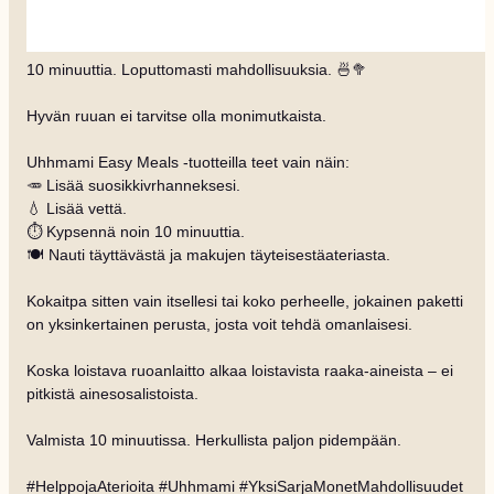
10 minuuttia. Loputtomasti mahdollisuuksia. 🍜🥦
Hyvän ruuan ei tarvitse olla monimutkaista.
Uhhmami Easy Meals -tuotteilla teet vain näin:
🥕 Lisää suosikkivrhanneksesi.
💧 Lisää vettä.
⏱️ Kypsennä noin 10 minuuttia.
🍽️ Nauti täyttävästä ja makujen täyteisestäateriasta.
Kokaitpa sitten vain itsellesi tai koko perheelle, jokainen paketti
on yksinkertainen perusta, josta voit tehdä omanlaisesi.
Koska loistava ruoanlaitto alkaa loistavista raaka-aineista – ei
pitkistä ainesosalistoista.
Valmista 10 minuutissa. Herkullista paljon pidempään.
#HelppojaAterioita #Uhhmami #YksiSarjaMonetMahdollisuudet