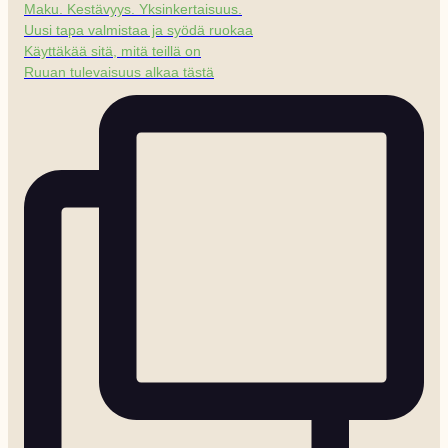
Maku. Kestävyys. Yksinkertaisuus.
Uusi tapa valmistaa ja syödä ruokaa
Käyttäkää sitä, mitä teillä on
Ruuan tulevaisuus alkaa tästä