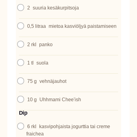
2
suuria kesäkurpitsoja
0,5 litraa
mietoa kasviöljyä paistamiseen
2 rkl
panko
1 tl
suola
75 g
vehnäjauhot
10 g
Uhhmami Chee'ish
Dip
6 rkl
kasvipohjaista jogurttia tai creme
fraichea