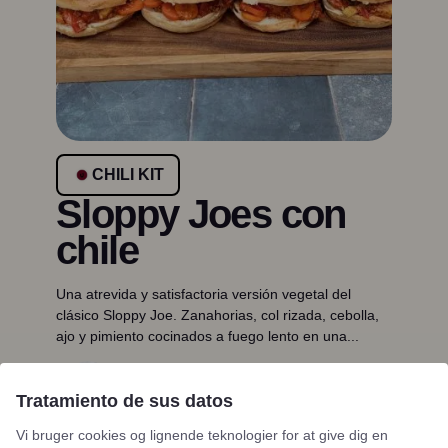
CHILI KIT
Sloppy Joes con
chile
Una atrevida y satisfactoria versión vegetal del
clásico Sloppy Joe. Zanahorias, col rizada, cebolla,
ajo y pimiento cocinados a fuego lento en una...
Frank Lantz
Tratamiento de sus datos
Fundador y Chef
Vi bruger cookies og lignende teknologier for at give dig en