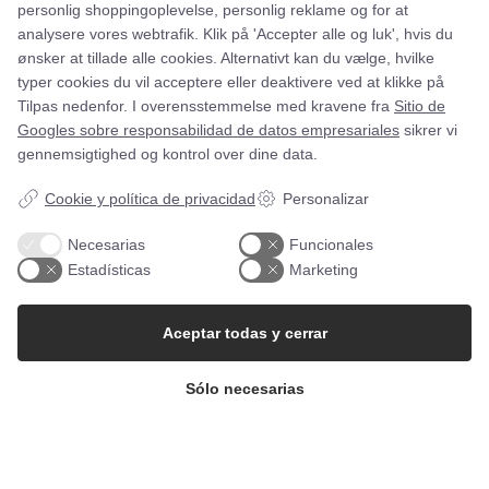
personlig shoppingoplevelse, personlig reklame og for at
analysere vores webtrafik. Klik på 'Accepter alle og luk', hvis du
ønsker at tillade alle cookies. Alternativt kan du vælge, hvilke
typer cookies du vil acceptere eller deaktivere ved at klikke på
Tilpas nedenfor. I overensstemmelse med kravene fra
Sitio de
Googles sobre responsabilidad de datos empresariales
sikrer vi
uhhmami.food
28
gennemsigtighed og kontrol over dine data.
Sabor. Sostenibilidad. Sencillez.
Una nueva forma de cocinar y comer
Cookie y política de privacidad
Personalizar
Usa lo que tengas
El futuro de la comida empieza aquí
Necesarias
Funcionales
Estadísticas
Marketing
uhhmami.food
uhhmami.food
uhhmami.food
4 de ago
uhhmami.food
8 de julio
uhhmami.food
7 de julio
Aceptar todas y cerrar
uhhmami.food
6 de jul
uhhmami.food
5 de jul
uhhmami.food
4 de julio
uhhmami.food
2 de julio
uhhmami.food
1 jul
Sólo necesarias
29 de junio
Más información
Seguir en Instagram
28 de junio