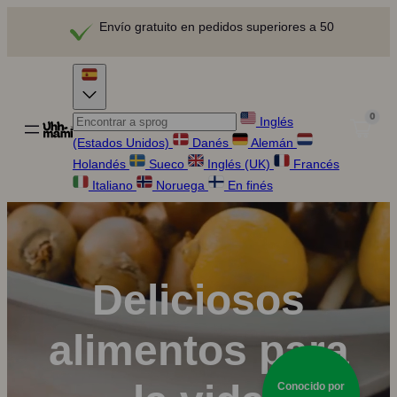
Envío gratuito en pedidos superiores a 50
0
Inglés
(Estados Unidos)
Danés
Alemán
Holandés
Sueco
Inglés (UK)
Francés
Italiano
Noruega
En finés
Deliciosos
alimentos para
Conocido por