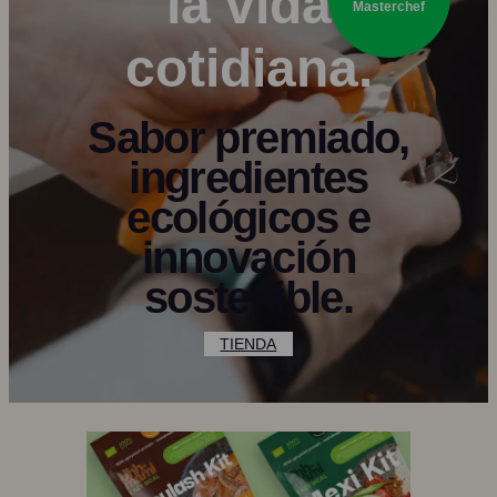
la vida
Masterchef
cotidiana.
Sabor premiado,
ingredientes
ecológicos e
innovación
sostenible.
TIENDA