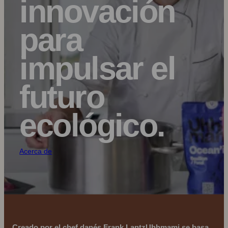
innovación
para
impulsar el
futuro
ecológico.
Acerca de
Creado por el chef danés
Frank Lantz
Uhhmami se basa