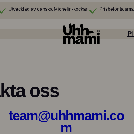
Utvecklad av danska Michelin-kockar
Prisbelönta sma
Pl
kta oss
team@uhhmami.co
m
Smak / smak