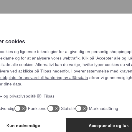
Skicka
er cookies
cookies og lignende teknologier for at give dig en personlig shoppingop
reklame og for at analysere vores webtrafik. Klik på 'Accepter alle og luk
tillade alle cookies. Alternativt kan du vælge, hvilke typer cookies du vil
tivere ved at klikke på Tilpas nedenfor. I overensstemmelse med kraven
bbplats för ansvarsfull hantering av affärsdata
sikrer vi gennemsigtig
er dine data.
 og privatlivspolitik
Tilpas
dvendig
Funktionel
Statistik
Marknadsföring
Kun nødvendige
Accepter alle og luk