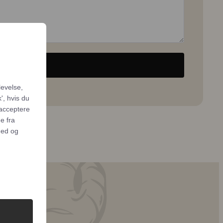
levelse,
', hvis du
 acceptere
e fra
hed og