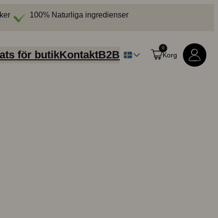
ker
100% Naturliga ingredienser
0
ats för butik
Kontakt
B2B
Korg
Handla alla produkter