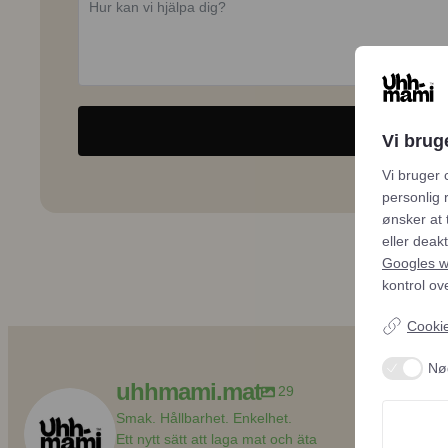
Vi brug
Vi bruger 
personlig 
ønsker at 
eller deak
Googles we
kontrol ov
Cookie-
Nø
uhhmami.mat
29
Smak. Hållbarhet. Enkelhet.
Ett nytt sätt att laga mat och äta