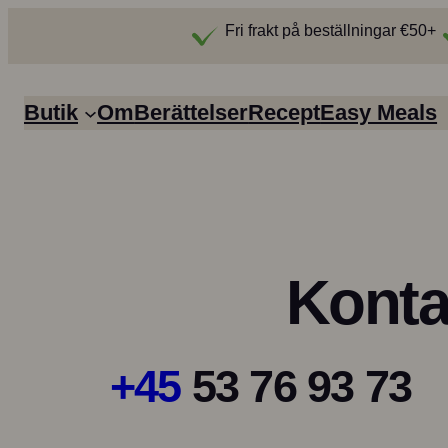
Fri frakt på beställningar €50+
Butik
Om
Berättelser
Recept
Easy Meals
Konta
+45
53 76 93 73
Easy Meals
Boullion