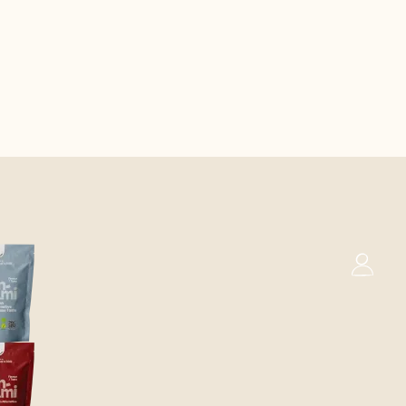
0
Mand
s
Zweeds
Engels (UK)
Frans
€
0,00