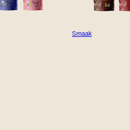
Smaak
BACON'ISH
TRUFFLE’ISH
rde bloemkool 
ensalade & truff
geroosterde bloemkool met goudkleurig broodkruim
laten komen. Geserveerd met een rijke truffelmayo
mi - ideaal als voorgerecht of als licht veggiegeri