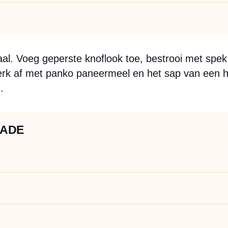
l. Voeg geperste knoflook toe, bestrooi met spek
k af met panko paneermeel en het sap van een ha
.
LADE