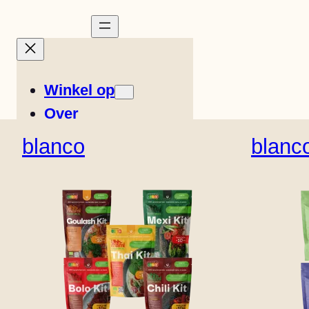
Winkel op
Over
Verhalen
blanco
blanc
Recepten
Easy Meals
Italiaans
Noors
F
Locatie winkel