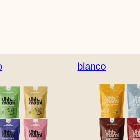
o
blanco
Engels (Verenigde Staten)
Deens
Duits
Spaan
ins