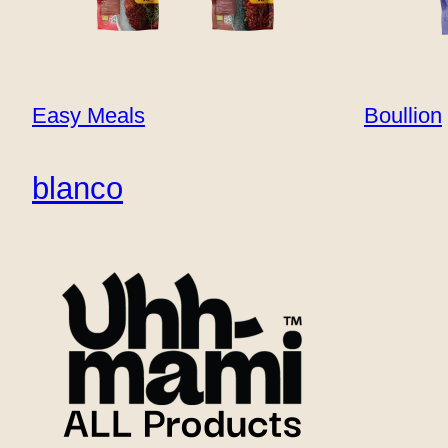
Neem contact op
met
B2B
Easy Meals
Boullion
blanco
Gerooste
tomat
Dit levendige gerecht combineert in de oven 
net genoeg opgewarmd om de smaken vrij te 
romigheid en uma