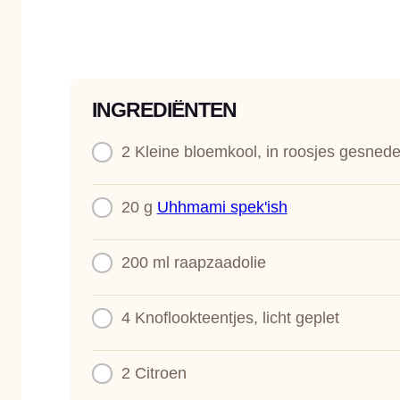
INGREDIËNTEN
2
Kleine bloemkool, in roosjes gesned
20 g
Uhhmami spek'ish
200 ml
raapzaadolie
4
Knoflookteentjes, licht geplet
2
Citroen