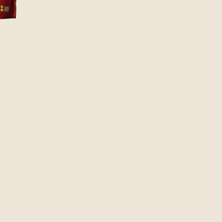
met warme
elmayo
, rokerige bacon en een frisse tomatensalade,
 is het een perfecte mix van knapperigheid,
cht hoofdgerecht.