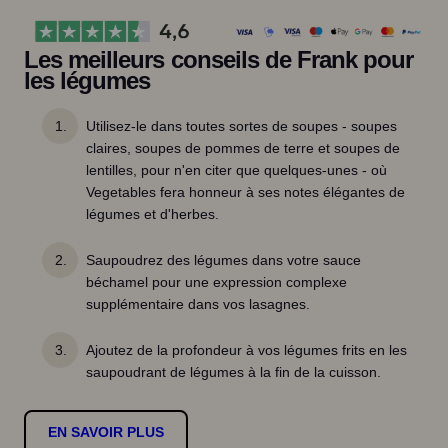
0
e
t
0
Les meilleurs conseils de Frank pour
a
les légumes
b
à
l
€
Utilisez-le dans toutes sortes de soupes - soupes
e
claires, soupes de pommes de terre et soupes de
s
lentilles, pour n'en citer que quelques-unes - où
Vegetables fera honneur à ses notes élégantes de
2
légumes et d'herbes.
5
Saupoudrez des légumes dans votre sauce
,
béchamel pour une expression complexe
supplémentaire dans vos lasagnes.
0
0
Ajoutez de la profondeur à vos légumes frits en les
saupoudrant de légumes à la fin de la cuisson.
EN SAVOIR PLUS