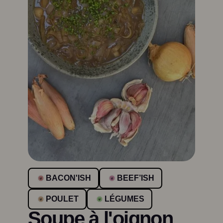
BACON'ISH
BEEF’ISH
POULET
LÉGUMES
Soupe à l'oignon