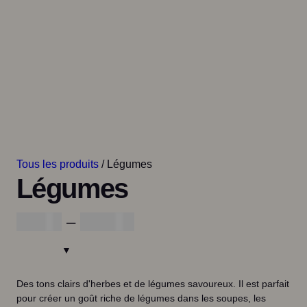
Tous les produits
/ Légumes
Légumes
G
€
5,00
–
€
25,00
a
m
Des tons clairs d'herbes et de légumes savoureux. Il est parfait
m
pour créer un goût riche de légumes dans les soupes, les