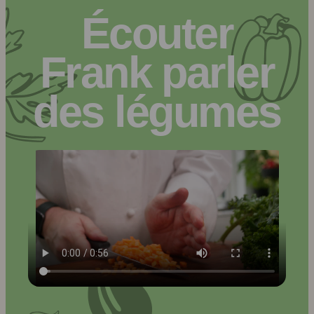
Écouter
Frank parler
des légumes