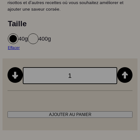
risottos et d'autres recettes où vous souhaitez améliorer et
e
ajouter une saveur corsée.
d
Taille
e
40g
400g
p
Effacer
r
i
Q
x
u
a
:
n
t
€
i
t
AJOUTER AU PANIER
é
5
V
e
,
g