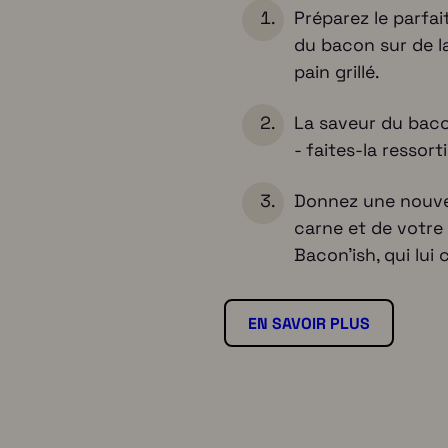
a
Préparez le parfa
c
du bacon sur de l
o
pain grillé.
n
'
La saveur du baco
i
s
- faites-la ressort
h
Donnez une nouvel
carne et de votre
Bacon'ish, qui lui
EN SAVOIR PLUS