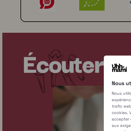
Écouter Fr
Nous ut
Nous util
expérienc
trafic web
cookies. 
accepter 
aux exig