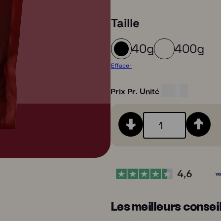
Taille
40g
400g
Effacer
Prix Pr. Unité
€
5,00
Q
u
a
n
t
i
t
é
Les meilleurs consei
B