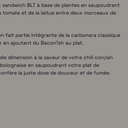
0
it sandwich BLT à base de plantes en saupoudrant
à
a tomate et de la laitue entre deux morceaux de
€
n fait partie intégrante de la carbonara classique
2
ir en ajoutant du Bacon'ish au plat.
5
le dimension à la saveur de votre chili con/sin
,
 bolognaise en saupoudrant votre plat de
 confère la juste dose de douceur et de fumée.
0
0