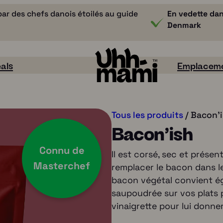
ar des chefs danois étoilés au guide
En vedette dan
Denmark
als
Emplaceme
Tous les produits
/ Bacon'
Bacon'ish
Connu de
Il est corsé, sec et présen
Masterchef
remplacer le bacon dans les
bacon végétal convient é
saupoudrée sur vos plats p
vinaigrette pour lui donne
Saveur / goût