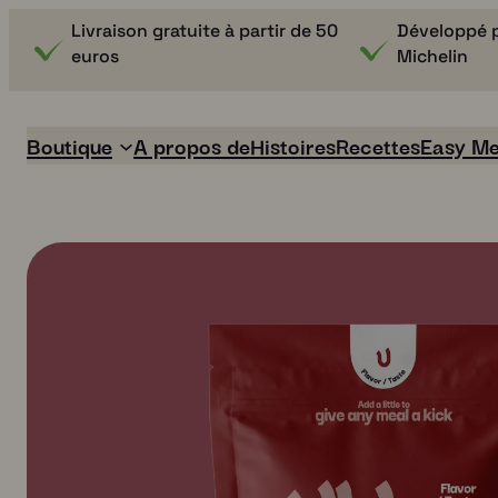
Livraison gratuite à partir de 50
Développé p
euros
Michelin
Boutique
A propos de
Histoires
Recettes
Easy Me
Easy Meals
Boullion