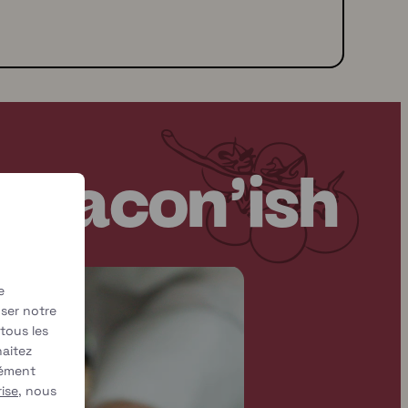
e Bacon'ish
e
yser notre
 tous les
aitez
mément
ise
, nous