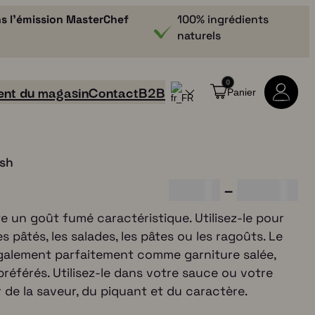
s l'émission MasterChef
100% ingrédients
naturels
0
nt du magasin
Contact
B2B
Panier
ish
G
€
5,00
–
€
25,00
a
te un goût fumé caractéristique. Utilisez-le pour
 pâtés, les salades, les pâtes ou les ragoûts. Le
m
galement parfaitement comme garniture salée,
m
référés. Utilisez-le dans votre sauce ou votre
e
r de la saveur, du piquant et du caractère.
Tous les produits