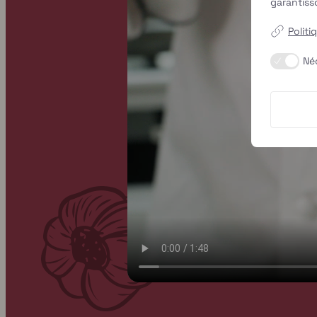
garantiss
Politi
Né