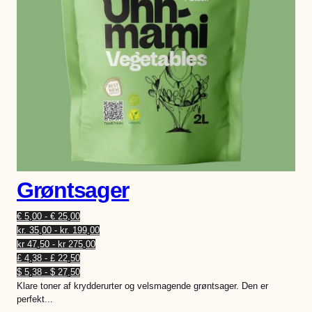
Grøntsager
€ 5,00 - € 25,00
kr. 35,00 - kr. 199,00
kr 47,50 - kr 275,00
£ 4,38 - £ 22,50
$ 5,38 - $ 27,50
Klare toner af krydderurter og velsmagende grøntsager. Den er
perfekt...