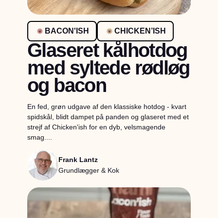
BACON'ISH
CHICKEN’ISH
Glaseret kålhotdog
med syltede rødløg
og bacon
En fed, grøn udgave af den klassiske hotdog - kvart
spidskål, blidt dampet på panden og glaseret med et
strejf af Chicken'ish for en dyb, velsmagende
smag....
Frank Lantz
Grundlægger & Kok