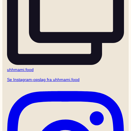
uhhmami.food
Se Instagram-opslag fra uhhmami.food