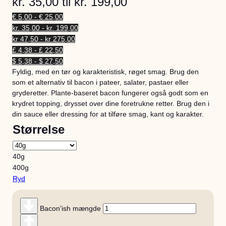
kr. 35,00 til kr. 199,00
€ 5,00 - € 25,00
kr. 35,00 - kr. 199,00
kr 47,50 - kr 275,00
£ 4,38 - £ 22,50
$ 5,38 - $ 27,50
Fyldig, med en tør og karakteristisk, røget smag. Brug den
som et alternativ til bacon i pateer, salater, pastaer eller
gryderetter. Plante-baseret bacon fungerer også godt som en
krydret topping, drysset over dine foretrukne retter. Brug den i
din sauce eller dressing for at tilføre smag, kant og karakter.
Størrelse
40g
400g
Ryd
Bacon'ish mængde