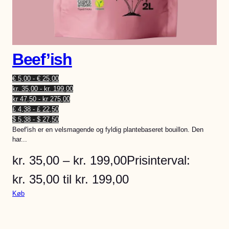
Beef’ish
€ 5,00 - € 25,00
kr. 35,00 - kr. 199,00
kr 47,50 - kr 275,00
£ 4,38 - £ 22,50
$ 5,38 - $ 27,50
Beef'ish er en velsmagende og fyldig plantebaseret bouillon. Den
har...
kr.
35,00
–
kr.
199,00
Prisinterval:
kr. 35,00 til kr. 199,00
Køb