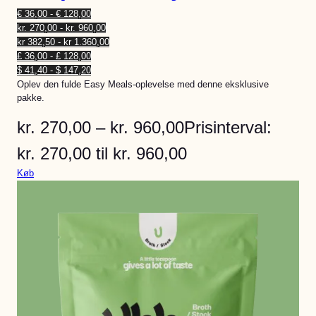
€ 36,00 - € 128,00
kr. 270,00 - kr. 960,00
kr 382,50 - kr 1.360,00
£ 36,00 - £ 128,00
$ 41,40 - $ 147,20
Oplev den fulde Easy Meals-oplevelse med denne eksklusive
pakke.
kr.
270,00
–
kr.
960,00
Prisinterval:
kr. 270,00 til kr. 960,00
Køb