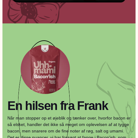
En hilsen fra Frank
Når man stopper op et øjeblik og tænker over, hvorfor bacon er
så elsket, handler det ikke så meget om oplevelsen af at tygge
bacon, men snarere om de fine noter af røg, salt og umami.
Det er disse nuancer, vi har forsøgt at fange i Bacon'ish, som