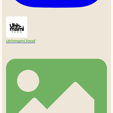
uhhmami.food