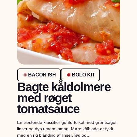
BACON'ISH
BOLO KIT
Bagte kåldolmere
med røget
tomatsauce
En trøstende klassiker genfortolket med grøntsager,
linser og dyb umami-smag. Møre kålblade er fyldt
med en rig blanding af linser, løg og…