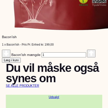
Bacon'ish
1 x
Bacon'ish
-
Pris Pr. Enhed
kr.
199,00
Bacon'ish mængde
Læg i kurv
Du vil måske også
synes om
SE ALLE PRODUKTER
Udsalg!