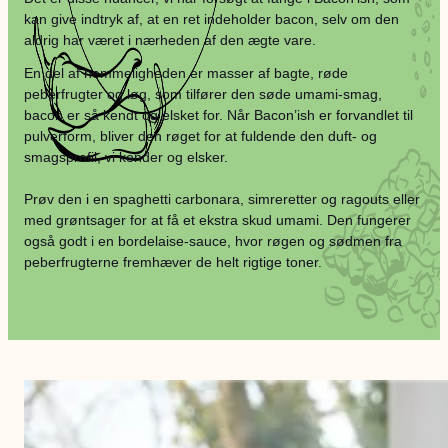
kan give indtryk af, at en ret indeholder bacon, selv om den
aldrig har været i nærheden af den ægte vare.
En del af hemmeligheden er masser af bagte, røde
peberfrugter og løg, som tilfører den søde umami-smag,
bacon er så kendt og elsket for. Når Bacon’ish er forvandlet til
pulverform, bliver den røget for at fuldende den duft- og
smagsprofil, vi kender og elsker.
Prøv den i en spaghetti carbonara, simreretter og ragouts eller
med grøntsager for at få et ekstra skud umami. Den fungerer
også godt i en bordelaise-sauce, hvor røgen og sødmen fra
peberfrugterne fremhæver de helt rigtige toner.