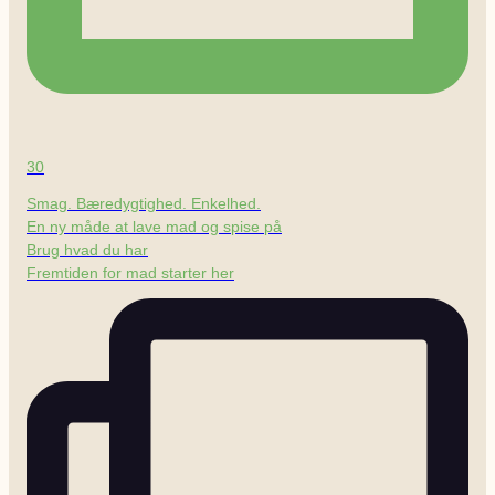
30
Smag. Bæredygtighed. Enkelhed.
En ny måde at lave mad og spise på
Brug hvad du har
Fremtiden for mad starter her