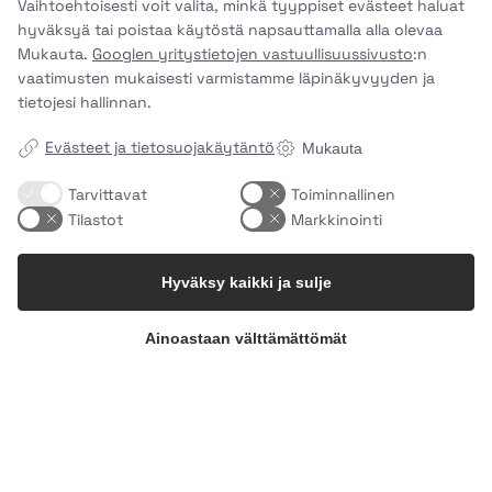
Vaihtoehtoisesti voit valita, minkä tyyppiset evästeet haluat
hyväksyä tai poistaa käytöstä napsauttamalla alla olevaa
Mukauta.
Googlen yritystietojen vastuullisuussivusto
:n
vaatimusten mukaisesti varmistamme läpinäkyvyyden ja
tietojesi hallinnan.
Evästeet ja tietosuojakäytäntö
Mukauta
Tarvittavat
Toiminnallinen
Tilastot
Markkinointi
Hyväksy kaikki ja sulje
Ainoastaan välttämättömät