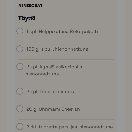
AINESOSAT
Täyttö
1 kpl
Helppo ateria Bolo-paketti
100 g
sipuli, hienonnettuna
2 kpl
kynsiä valkosipulia,
hienonnettuna
2 kpl
tomaattimurska
20 g
Uhhmami Chee'Ish
2 rkl
tuoretta persiljaa, hienonnettuna