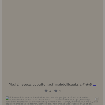
Yksi ainesosa. Loputtomasti mahdollisuuksia.🥔🥣🍝
...
4
1
uhhmami.ruoka