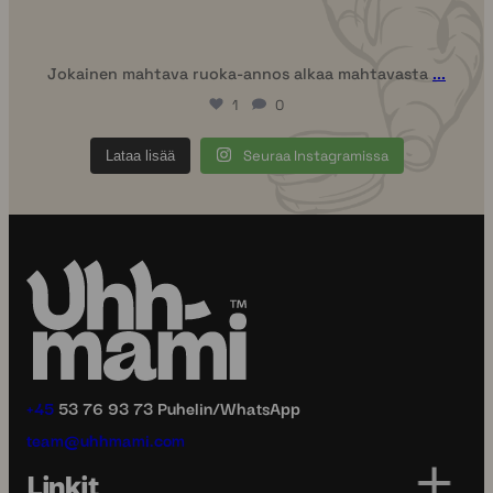
Jokainen mahtava ruoka-annos alkaa mahtavasta
...
1
0
Seuraa Instagramissa
Lataa lisää
+45
53 76 93 73 Puhelin/WhatsApp
team@uhhmami.com
Linkit