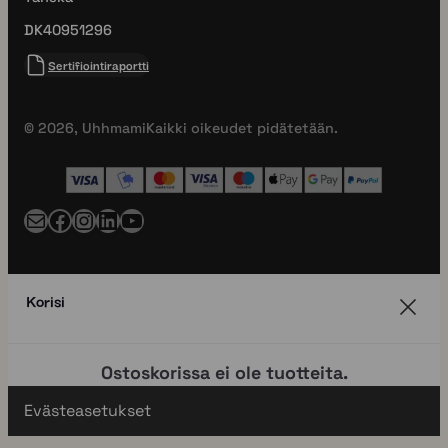
DK40951296
Sertifiointiraportti
© 2026, Uhhmami
Kaikki oikeudet pidätetään.
Posti
Facebook
Instagram
LinkedIn
YouTube
Korisi
Ostoskorissa ei ole tuotteita.
Evästeasetukset