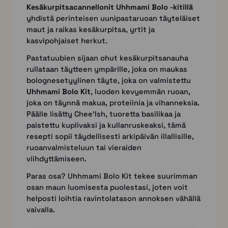
Kesäkurpitsacannellonit Uhhmami Bolo -kitillä
yhdistä perinteisen uunipastaruoan täyteläiset
maut ja raikas kesäkurpitsa, yrtit ja
kasvipohjaiset herkut.
Pastatuubien sijaan ohut kesäkurpitsanauha
rullataan täytteen ympärille, joka on maukas
bolognesetyylinen täyte, joka on valmistettu
Uhhmami Bolo Kit
, luoden kevyemmän ruoan,
joka on täynnä makua, proteiinia ja vihanneksia.
Päälle lisätty Chee’Ish, tuoretta basilikaa ja
paistettu kuplivaksi ja kullanruskeaksi, tämä
resepti sopii täydellisesti arkipäivän illallisille,
ruoanvalmisteluun tai vieraiden
viihdyttämiseen.
Paras osa? Uhhmami Bolo Kit tekee suurimman
osan maun luomisesta puolestasi, joten voit
helposti loihtia ravintolatason annoksen vähällä
vaivalla.