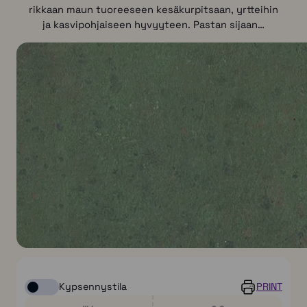
rikkaan maun tuoreeseen kesäkurpitsaan, yrtteihin
ja kasvipohjaiseen hyvyyteen. Pastan sijaan…
Kypsennystila
PRINT