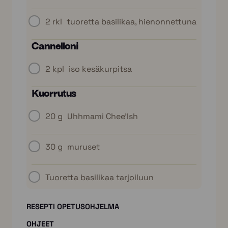
2 rkl
tuoretta basilikaa, hienonnettuna
Cannelloni
2 kpl
iso kesäkurpitsa
Kuorrutus
20 g
Uhhmami Chee'Ish
30 g
muruset
Tuoretta basilikaa tarjoiluun
RESEPTI OPETUSOHJELMA
OHJEET