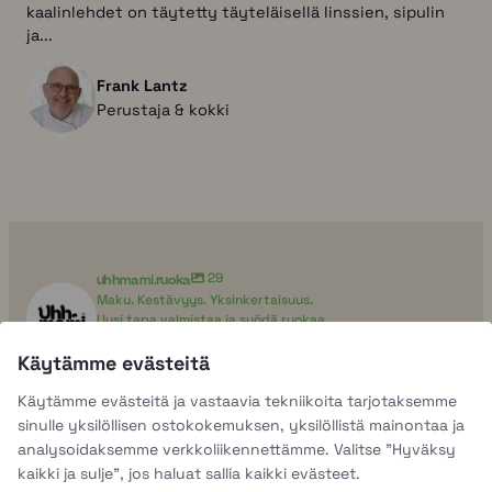
kaalinlehdet on täytetty täyteläisellä linssien, sipulin
ja...
Frank Lantz
Perustaja & kokki
uhhmami.ruoka
29
Maku. Kestävyys. Yksinkertaisuus.
Uusi tapa valmistaa ja syödä ruokaa
Käyttäkää sitä, mitä teillä on
Ruuan tulevaisuus alkaa tästä
Käytämme evästeitä
Käytämme evästeitä ja vastaavia tekniikoita tarjotaksemme
uhhmami.ruoka
sinulle yksilöllisen ostokokemuksen, yksilöllistä mainontaa ja
Elo 7
analysoidaksemme verkkoliikennettämme. Valitse "Hyväksy
kaikki ja sulje", jos haluat sallia kaikki evästeet.