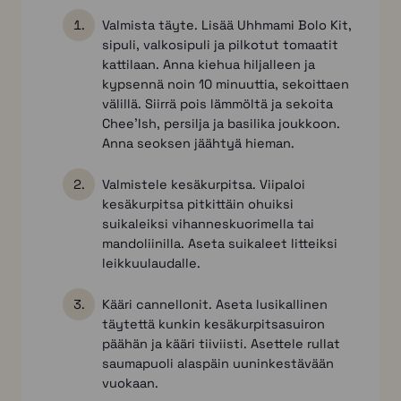
Valmista täyte. Lisää Uhhmami Bolo Kit,
sipuli, valkosipuli ja pilkotut tomaatit
kattilaan. Anna kiehua hiljalleen ja
kypsennä noin 10 minuuttia, sekoittaen
välillä. Siirrä pois lämmöltä ja sekoita
Chee’Ish, persilja ja basilika joukkoon.
Anna seoksen jäähtyä hieman.
Valmistele kesäkurpitsa. Viipaloi
kesäkurpitsa pitkittäin ohuiksi
suikaleiksi vihanneskuorimella tai
mandoliinilla. Aseta suikaleet litteiksi
leikkuulaudalle.
Kääri cannellonit. Aseta lusikallinen
täytettä kunkin kesäkurpitsasuiron
päähän ja kääri tiiviisti. Asettele rullat
saumapuoli alaspäin uuninkestävään
vuokaan.