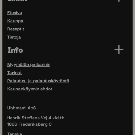
Etusivu
Kauppa
Reseptit
Tietoja
Info
Myymälän paikannin
Tarinat
Palautus- ja palautuskäytäntö
Kaupankäynnin ehdot
Uhhmami ApS
Henrik Steffens Vej 4 kld.th.
1866 Frederiksberg C
Tanska