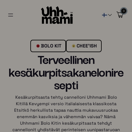
0
BOLO KIT
CHEE'ISH
Terveellinen
kesäkurpitsakanelonire
septi
Kesäkurpitsasta tehty cannelloni Uhhmami Bolo
Kitillä Kevyempi versio italialaisesta klassikosta
Etsitkö herkullista tapaa nauttia mukavuusruokaa
enemmän kasviksia ja vähemmän vaivaa? Nämä
Uhhmami Bolo Kitin kesäkurpitsasta tehdyt
cannellonit yhdistävät perinteisen uunipastaruoan