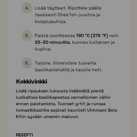
Lisää täytteet. Ripottele päälle
tasaisesti Chee’Ish-juustoa ja
korppujauhoja.
Paista osoitteessa
190 °C (375 °F)
noin
25–30 minuuttia
, kunnes kultainen ja
kupliva.
Tarjoile. Viimeistele tuoreilla
basilikanlehdillä ja tarjoile heti.
Kokkivinkki
Lisää ripauksen luksusta lisäämällä pieniä
lusikallisia basilikapestoa cannellonien väliin
ennen paistamista. Tuoreet yrtit ja runsas
tomaattikastike sopivat kauniisti Uhhmami Bolo
Kitin syvään umamin makuun.
RESEPTI