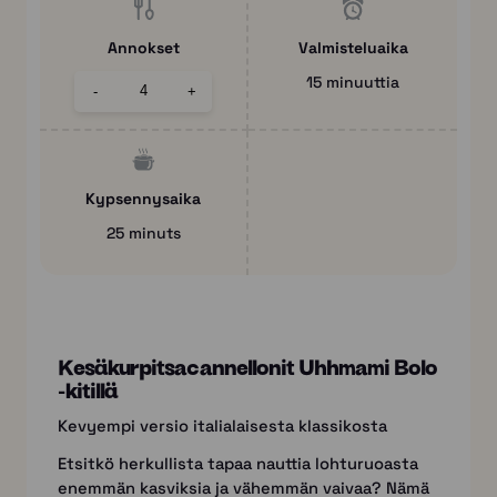
Annokset
Valmisteluaika
15 minuuttia
-
+
Kypsennysaika
25 minuts
Kesäkurpitsacannellonit Uhhmami Bolo
-kitillä
Kevyempi versio italialaisesta klassikosta
Etsitkö herkullista tapaa nauttia lohturuoasta
enemmän kasviksia ja vähemmän vaivaa? Nämä