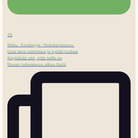
29
Maku. Kestävyys. Yksinkertaisuus.
Uusi tapa valmistaa ja syödä ruokaa
Käyttäkää sitä, mitä teillä on
Ruuan tulevaisuus alkaa tästä