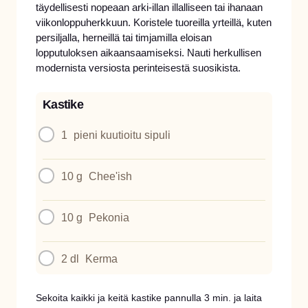
täydellisesti nopeaan arki-illan illalliseen tai ihanaan
viikonloppuherkkuun. Koristele tuoreilla yrteillä, kuten
persiljalla, herneillä tai timjamilla eloisan
lopputuloksen aikaansaamiseksi. Nauti herkullisen
modernista versiosta perinteisestä suosikista.
Kastike
1
pieni kuutioitu sipuli
10 g
Chee'ish
10 g
Pekonia
2 dl
Kerma
Sekoita kaikki ja keitä kastike pannulla 3 min. ja laita