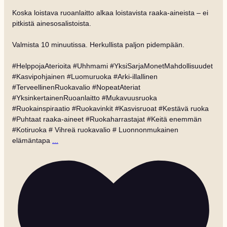
Koska loistava ruoanlaitto alkaa loistavista raaka-aineista – ei
pitkistä ainesosalistoista.
Valmista 10 minuutissa. Herkullista paljon pidempään.
#HelppojaAterioita #Uhhmami #YksiSarjaMonetMahdollisuudet
#Kasvipohjainen #Luomuruoka #Arki-illallinen
#TerveellinenRuokavalio #NopeatAteriat
#YksinkertainenRuoanlaitto #Mukavuusruoka
#Ruokainspiraatio #Ruokavinkit #Kasvisruoat #Kestävä ruoka
#Puhtaat raaka-aineet #Ruokaharrastajat #Keitä enemmän
#Kotiruoka # Vihreä ruokavalio # Luonnonmukainen
elämäntapa
...