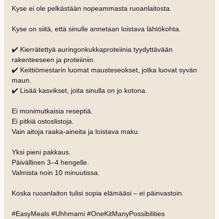
Kyse ei ole pelkästään nopeammasta ruoanlaitosta.
Kyse on siitä, että sinulle annetaan loistava lähtökohta.
✔️ Kierrätettyä auringonkukkaproteiinia tyydyttävään
rakenteeseen ja proteiiniin.
✔️ Keittiömestarin luomat mausteseokset, jotka luovat syvän
maun.
✔️ Lisää kasvikset, joita sinulla on jo kotona.
Ei monimutkaisia reseptiä.
Ei pitkiä ostoslistoja.
Vain aitoja raaka-aineita ja loistava maku.
Yksi pieni pakkaus.
Päivällinen 3–4 hengelle.
Valmista noin 10 minuutissa.
Koska ruoanlaiton tulisi sopia elämääsi – ei päinvastoin.
#EasyMeals #Uhhmami #OneKitManyPossibilities