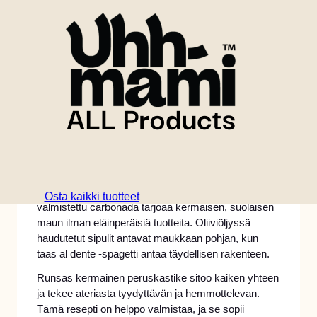
Kypsennysaika
10 minuts
Koe klassisen pasta-annoksen lohdulliset maut
kasvipohjaisella twistillä tässä herkullisessa
vegaanisessa carbonadassa. Sydämellisistä
ainesosista, kuten Chee'ishista ja Bacon'ishista,
Osta kaikki tuotteet
valmistettu carbonada tarjoaa kermaisen, suolaisen
maun ilman eläinperäisiä tuotteita. Oliiviöljyssä
haudutetut sipulit antavat maukkaan pohjan, kun
taas al dente -spagetti antaa täydellisen rakenteen.
Runsas kermainen peruskastike sitoo kaiken yhteen
ja tekee ateriasta tyydyttävän ja hemmottelevan.
Tämä resepti on helppo valmistaa, ja se sopii