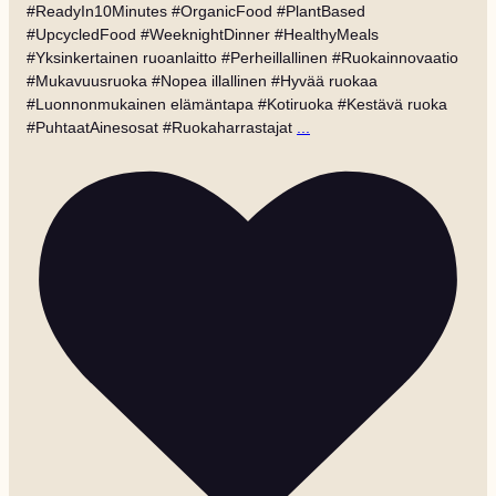
#ReadyIn10Minutes #OrganicFood #PlantBased
#UpcycledFood #WeeknightDinner #HealthyMeals
#Yksinkertainen ruoanlaitto #Perheillallinen #Ruokainnovaatio
#Mukavuusruoka #Nopea illallinen #Hyvää ruokaa
#Luonnonmukainen elämäntapa #Kotiruoka #Kestävä ruoka
#PuhtaatAinesosat #Ruokaharrastajat
...