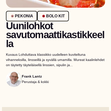
PEKONIA
BOLO KIT
Uunilohkot
savutomaattikastikkeel
la
Kuvaus Lohduttava klassikko uudelleen kuviteltuna
vihanneksilla, linsseillä ja syvällä umamilla. Mureat kaalinlehdet
on täytetty täyteläisellä linssien, sipulin ja...
Frank Lantz
Perustaja & kokki