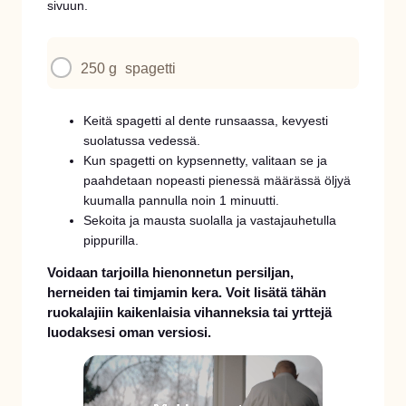
sivuun.
250 g
spagetti
Keitä spagetti al dente runsaassa, kevyesti
suolatussa vedessä.
Kun spagetti on kypsennetty, valitaan se ja
paahdetaan nopeasti pienessä määrässä öljyä
kuumalla pannulla noin 1 minuutti.
Sekoita ja mausta suolalla ja vastajauhetulla
pippurilla.
Voidaan tarjoilla hienonnetun persiljan,
herneiden tai timjamin kera. Voit lisätä tähän
ruokalajiin kaikenlaisia vihanneksia tai yrttejä
luodaksesi oman versiosi.