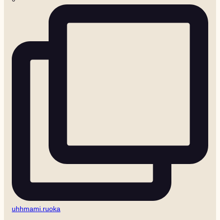
uhhmami.ruoka