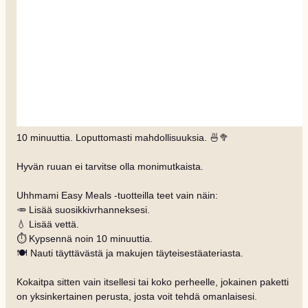
10 minuuttia. Loputtomasti mahdollisuuksia. 🍜🥦
Hyvän ruuan ei tarvitse olla monimutkaista.
Uhhmami Easy Meals -tuotteilla teet vain näin:
🥕 Lisää suosikkivrhanneksesi.
💧 Lisää vettä.
⏱️ Kypsennä noin 10 minuuttia.
🍽️ Nauti täyttävästä ja makujen täyteisestäateriasta.
Kokaitpa sitten vain itsellesi tai koko perheelle, jokainen paketti
on yksinkertainen perusta, josta voit tehdä omanlaisesi.