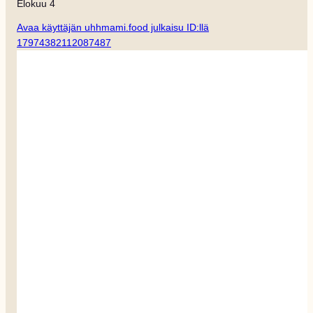
Elokuu 4
Avaa käyttäjän uhhmami.food julkaisu ID:llä
17974382112087487