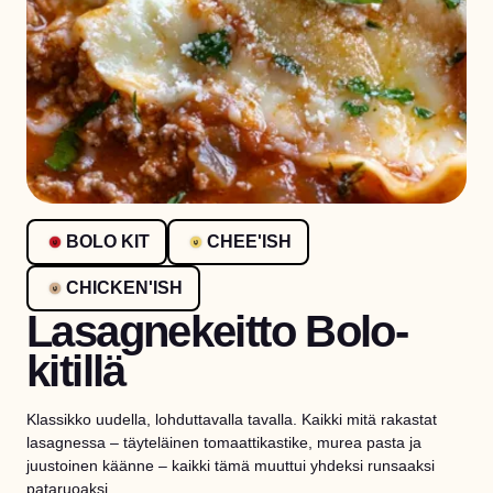
BOLO KIT
CHEE'ISH
CHICKEN'ISH
Lasagnekeitto Bolo-
kitillä
Klassikko uudella, lohduttavalla tavalla. Kaikki mitä rakastat
lasagnessa – täyteläinen tomaattikastike, murea pasta ja
juustoinen käänne – kaikki tämä muuttui yhdeksi runsaaksi
pataruoaksi…