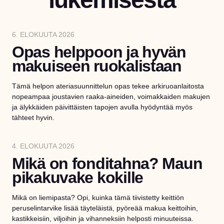
6. ELOKUUTA 2026
Opas helppoon ja hyvän
makuiseen ruokalistaan
Tämä helpon ateriasuunnittelun opas tekee arkiruoanlaitosta
nopeampaa joustavien raaka-aineiden, voimakkaiden makujen
ja älykkäiden päivittäisten tapojen avulla hyödyntää myös
tähteet hyvin.
4. ELOKUUTA 2026
Mikä on fonditahna? Maun
pikakuvake kokille
Mikä on liemipasta? Opi, kuinka tämä tiivistetty keittiön
peruselintarvike lisää täyteläistä, pyöreää makua keittoihin,
kastikkeisiin, viljoihin ja vihanneksiin helposti minuuteissa.