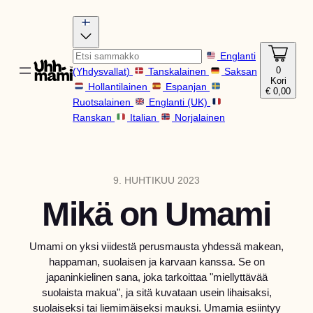
Englanti
0
(Yhdysvallat)
Tanskalainen
Saksan
Kori
Hollantilainen
Espanjan
€
0,00
Ruotsalainen
Englanti (UK)
Ranskan
Italian
Norjalainen
9. HUHTIKUU 2023
Mikä on Umami
Umami on yksi viidestä perusmausta yhdessä makean,
happaman, suolaisen ja karvaan kanssa. Se on
japaninkielinen sana, joka tarkoittaa "miellyttävää
suolaista makua", ja sitä kuvataan usein lihaisaksi,
suolaiseksi tai liemimäiseksi mauksi. Umamia esiintyy