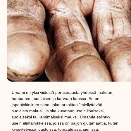
Umami on yksi viidestä perusmausta yhdessä makean,
happaman, suolaisen ja karvaan kanssa. Se on
japaninkielinen sana, joka tarkoittaa "miellyttävää
suolaista makua", ja sitä kuvataan usein lihaisaksi,
suolaiseksi tai liemimäiseksi mauksi. Umamia esiintyy
usein elintarvikkeissa, joissa on paljon glutamaattia, kuten
kypsytetyissä juustoissa, tomaateissa, sienissä,