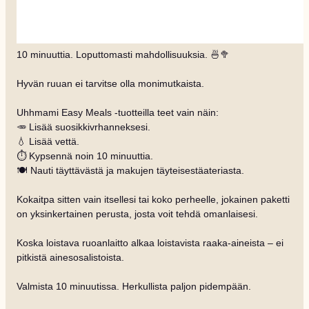
10 minuuttia. Loputtomasti mahdollisuuksia. 🍜🥦
Hyvän ruuan ei tarvitse olla monimutkaista.
Uhhmami Easy Meals -tuotteilla teet vain näin:
🥕 Lisää suosikkivrhanneksesi.
💧 Lisää vettä.
⏱️ Kypsennä noin 10 minuuttia.
🍽️ Nauti täyttävästä ja makujen täyteisestäateriasta.
Kokaitpa sitten vain itsellesi tai koko perheelle, jokainen paketti
on yksinkertainen perusta, josta voit tehdä omanlaisesi.
Koska loistava ruoanlaitto alkaa loistavista raaka-aineista – ei
pitkistä ainesosalistoista.
Valmista 10 minuutissa. Herkullista paljon pidempään.