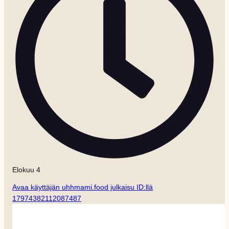
Elokuu 4
Avaa käyttäjän uhhmami.food julkaisu ID:llä
17974382112087487