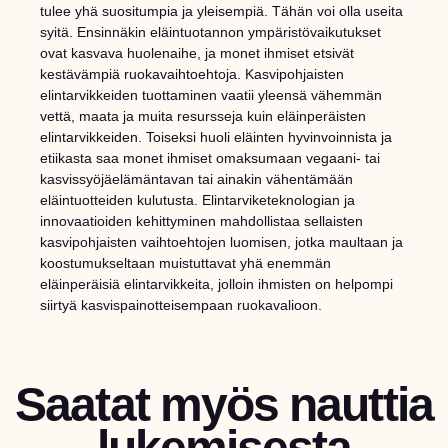
tulee yhä suositumpia ja yleisempiä. Tähän voi olla useita
syitä. Ensinnäkin eläintuotannon ympäristövaikutukset
ovat kasvava huolenaihe, ja monet ihmiset etsivät
kestävämpiä ruokavaihtoehtoja. Kasvipohjaisten
elintarvikkeiden tuottaminen vaatii yleensä vähemmän
vettä, maata ja muita resursseja kuin eläinperäisten
elintarvikkeiden. Toiseksi huoli eläinten hyvinvoinnista ja
etiikasta saa monet ihmiset omaksumaan vegaani- tai
kasvissyöjäelämäntavan tai ainakin vähentämään
eläintuotteiden kulutusta. Elintarviketeknologian ja
innovaatioiden kehittyminen mahdollistaa sellaisten
kasvipohjaisten vaihtoehtojen luomisen, jotka maultaan ja
koostumukseltaan muistuttavat yhä enemmän
eläinperäisiä elintarvikkeita, jolloin ihmisten on helpompi
siirtyä kasvispainotteisempaan ruokavalioon.
Saatat myös nauttia
lukemisesta