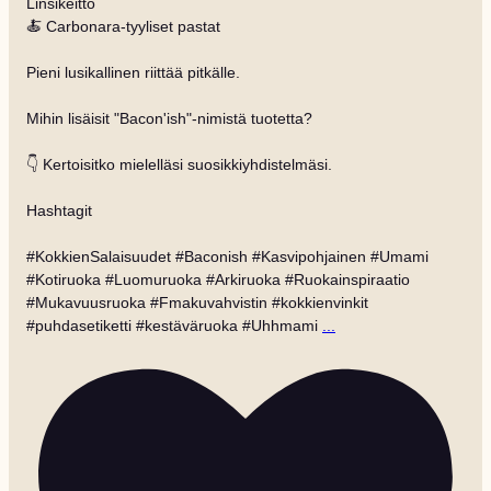
Linsikeitto
🍝 Carbonara-tyyliset pastat
Pieni lusikallinen riittää pitkälle.
Mihin lisäisit "Bacon'ish"-nimistä tuotetta?
👇 Kertoisitko mielelläsi suosikkiyhdistelmäsi.
Hashtagit
#KokkienSalaisuudet #Baconish #Kasvipohjainen #Umami
#Kotiruoka #Luomuruoka #Arkiruoka #Ruokainspiraatio
#Mukavuusruoka #Fmakuvahvistin #kokkienvinkit
#puhdasetiketti #kestäväruoka #Uhhmami
...