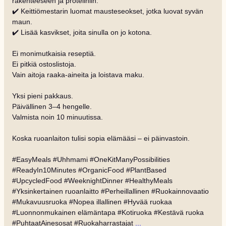
rakenteeseen ja proteiiniin.
✔️ Keittiömestarin luomat mausteseokset, jotka luovat syvän
maun.
✔️ Lisää kasvikset, joita sinulla on jo kotona.
Ei monimutkaisia reseptiä.
Ei pitkiä ostoslistoja.
Vain aitoja raaka-aineita ja loistava maku.
Yksi pieni pakkaus.
Päivällinen 3–4 hengelle.
Valmista noin 10 minuutissa.
Koska ruoanlaiton tulisi sopia elämääsi – ei päinvastoin.
#EasyMeals #Uhhmami #OneKitManyPossibilities
#ReadyIn10Minutes #OrganicFood #PlantBased
#UpcycledFood #WeeknightDinner #HealthyMeals
#Yksinkertainen ruoanlaitto #Perheillallinen #Ruokainnovaatio
#Mukavuusruoka #Nopea illallinen #Hyvää ruokaa
#Luonnonmukainen elämäntapa #Kotiruoka #Kestävä ruoka
#PuhtaatAinesosat #Ruokaharrastajat
...