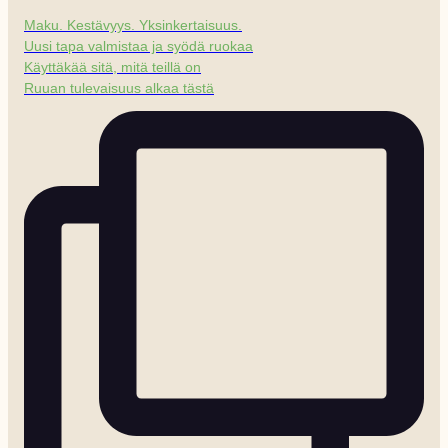
Maku. Kestävyys. Yksinkertaisuus.
Uusi tapa valmistaa ja syödä ruokaa
Käyttäkää sitä, mitä teillä on
Ruuan tulevaisuus alkaa tästä