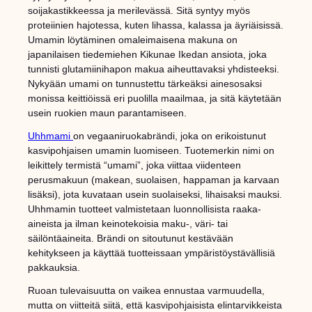
soijakastikkeessa ja merilevässä. Sitä syntyy myös
proteiinien hajotessa, kuten lihassa, kalassa ja äyriäisissä.
Umamin löytäminen omaleimaisena makuna on
japanilaisen tiedemiehen Kikunae Ikedan ansiota, joka
tunnisti glutamiinihapon makua aiheuttavaksi yhdisteeksi.
Nykyään umami on tunnustettu tärkeäksi ainesosaksi
monissa keittiöissä eri puolilla maailmaa, ja sitä käytetään
usein ruokien maun parantamiseen.
Uhhmami
on vegaaniruokabrändi, joka on erikoistunut
kasvipohjaisen umamin luomiseen. Tuotemerkin nimi on
leikittely termistä “umami”, joka viittaa viidenteen
perusmakuun (makean, suolaisen, happaman ja karvaan
lisäksi), jota kuvataan usein suolaiseksi, lihaisaksi mauksi.
Uhhmamin tuotteet valmistetaan luonnollisista raaka-
aineista ja ilman keinotekoisia maku-, väri- tai
säilöntäaineita. Brändi on sitoutunut kestävään
kehitykseen ja käyttää tuotteissaan ympäristöystävällisiä
pakkauksia.
Ruoan tulevaisuutta on vaikea ennustaa varmuudella,
mutta on viitteitä siitä, että kasvipohjaisista elintarvikkeista