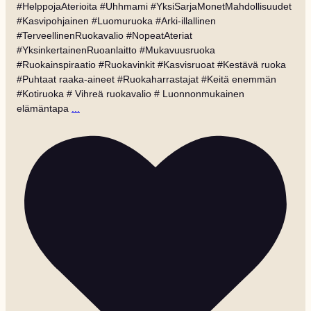
#HelppojaAterioita #Uhhmami #YksiSarjaMonetMahdollisuudet
#Kasvipohjainen #Luomuruoka #Arki-illallinen
#TerveellinenRuokavalio #NopeatAteriat
#YksinkertainenRuoanlaitto #Mukavuusruoka
#Ruokainspiraatio #Ruokavinkit #Kasvisruoat #Kestävä ruoka
#Puhtaat raaka-aineet #Ruokaharrastajat #Keitä enemmän
#Kotiruoka # Vihreä ruokavalio # Luonnonmukainen
elämäntapa
...