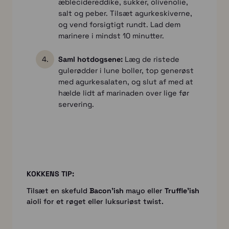
æblecidereddike, sukker, olivenolie,
salt og peber. Tilsæt agurkeskiverne,
og vend forsigtigt rundt. Lad dem
marinere i mindst 10 minutter.
Saml hotdogsene:
Læg de ristede
gulerødder i lune boller, top generøst
med agurkesalaten, og slut af med at
hælde lidt af marinaden over lige før
servering.
KOKKENS TIP:
Tilsæt en skefuld
Bacon'ish
mayo eller
Truffle'ish
aioli for et røget eller luksuriøst twist.