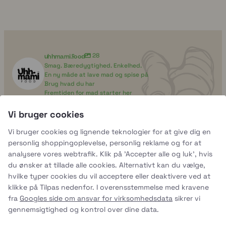
uhhmami.food
28
Smag. Bæredygtighed. Enkelhed.
En ny måde at lave mad og spise på
Brug hvad du har
Fremtiden for mad starter her
Vi bruger cookies
uhhmami.food
uhhmami.food
uhhmami.food
4. aug.
Vi bruger cookies og lignende teknologier for at give dig en
uhhmami.food
Jul 8
uhhmami.food
25. december
personlig shoppingoplevelse, personlig reklame og for at
uhhmami.food
6. juli
uhhmami.food
Jul 5
uhhmami.food
analysere vores webtrafik. Klik på 'Accepter alle og luk', hvis
4. juli
uhhmami.food
2. juli
uhhmami.food
du ønsker at tillade alle cookies. Alternativt kan du vælge,
Jul 1
29. juni
Følg med på Instagram
Læs mere
28. juni
hvilke typer cookies du vil acceptere eller deaktivere ved at
klikke på Tilpas nedenfor. I overensstemmelse med kravene
fra
Googles side om ansvar for virksomhedsdata
sikrer vi
gennemsigtighed og kontrol over dine data.