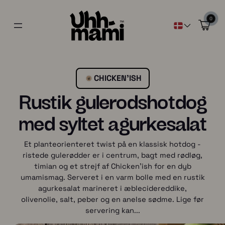
0
CHICKEN’ISH
Rustik gulerodshotdog
med syltet agurkesalat
Et planteorienteret twist på en klassisk hotdog -
ristede gulerødder er i centrum, bagt med rødløg,
timian og et strejf af Chicken'ish for en dyb
umamismag. Serveret i en varm bolle med en rustik
agurkesalat marineret i æblecidereddike,
olivenolie, salt, peber og en anelse sødme. Lige før
servering kan...