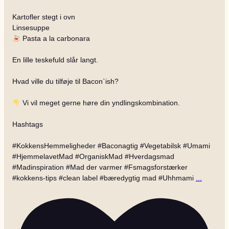
Kartofler stegt i ovn
Linsesuppe
Pasta a la carbonara
En lille teskefuld slår langt.
Hvad ville du tilføje til Bacon`ish?
Vi vil meget gerne høre din yndlingskombination.
Hashtags
#KokkensHemmeligheder #Baconagtig #Vegetabilsk #Umami
#HjemmelavetMad #OrganiskMad #Hverdagsmad
#Madinspiration #Mad der varmer #Fsmagsforstærker
#kokkens-tips #clean label #bæredygtig mad #Uhhmami
...