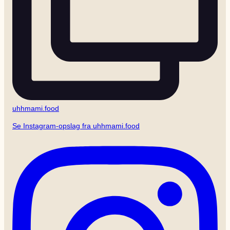
uhhmami.food
Se Instagram-opslag fra uhhmami.food