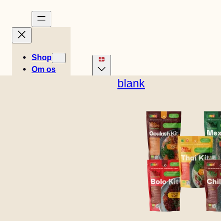
Shop
Om os
Historier
blank
Opskrifter
Engelsk (USA)
Tysk
0
Easy
Hollandsk
Spansk
Kurv
€
0,00
Svensk
Engelsk (UK)
Meals
Fransk
Italiensk
Norsk
Find
Finsk
forhandler
Kontakt
B2B