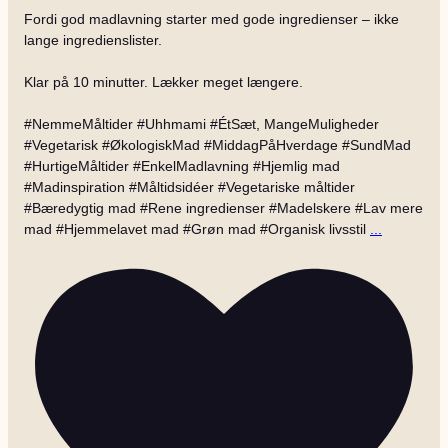
Fordi god madlavning starter med gode ingredienser – ikke
lange ingredienslister.
Klar på 10 minutter. Lækker meget længere.
#NemmeMåltider #Uhhmami #ÉtSæt, MangeMuligheder
#Vegetarisk #ØkologiskMad #MiddagPåHverdage #SundMad
#HurtigeMåltider #EnkelMadlavning #Hjemlig mad
#Madinspiration #Måltidsidéer #Vegetariske måltider
#Bæredygtig mad #Rene ingredienser #Madelskere #Lav mere
mad #Hjemmelavet mad #Grøn mad #Organisk livsstil
...