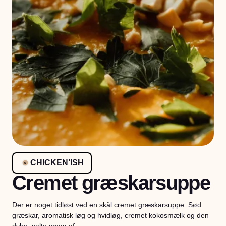
CHICKEN’ISH
Cremet græskarsuppe
Der er noget tidløst ved en skål cremet græskarsuppe. Sød
græskar, aromatisk løg og hvidløg, cremet kokosmælk og den