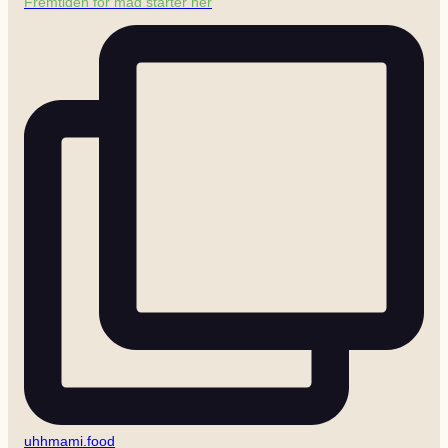
Fremtiden for mad starter her
uhhmami.food