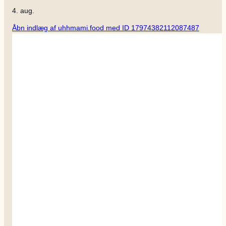
4. aug.
Åbn indlæg af uhhmami.food med ID 17974382112087487