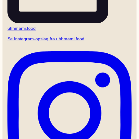
uhhmami.food
Se Instagram-opslag fra uhhmami.food