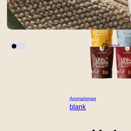
blank
Tilberedningstilstand
PRINT
Portioner
Forberedelsestid
5 minutter
-
+
Aroma/smag
blank
Tilberedningstid
20 minutter