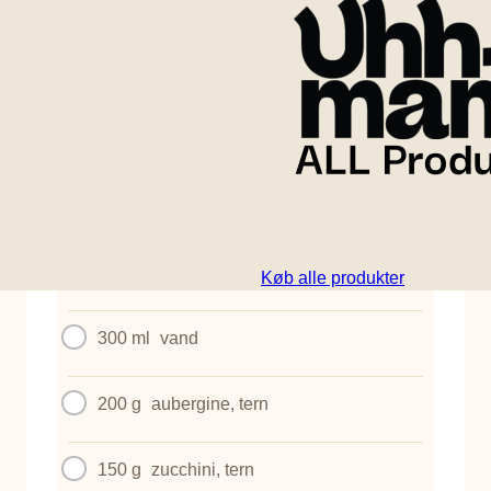
Sundt korn, ristede grøntsager og bolosauce samles
i en solid, farverig skål.
INGREDIENSER
1
Uhhmami Bolo Kit
1 dåse
hakkede tomater (400 g)
Køb alle produkter
300 ml
vand
200 g
aubergine, tern
150 g
zucchini, tern