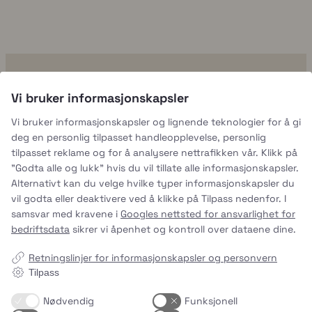
uhmmami.mat
28
Vi bruker informasjonskapsler
Smak. Bærekraft. Enkelhet.
En ny måte å lage mat og spise på
Vi bruker informasjonskapsler og lignende teknologier for å gi
Bruk det du har
deg en personlig tilpasset handleopplevelse, personlig
Fremtidens mat starter her
tilpasset reklame og for å analysere nettrafikken vår. Klikk på
"Godta alle og lukk" hvis du vil tillate alle informasjonskapsler.
uhmmami.mat
Alternativt kan du velge hvilke typer informasjonskapsler du
4. aug.
vil godta eller deaktivere ved å klikke på Tilpass nedenfor. I
samsvar med kravene i
Googles nettsted for ansvarlighet for
bedriftsdata
sikrer vi åpenhet og kontroll over dataene dine.
Retningslinjer for informasjonskapsler og personvern
Tilpass
Nødvendig
Funksjonell