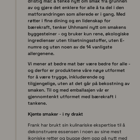
dristig mål: å tenke nytt om smak fra grunnen
av og gjøre det enklere for alle å ta del i den
matforandringen som allerede er i gang. Med
røtter i fine dining og en lidenskap for
bærekraft, tenker Uhhmami nytt om smakens
byggesteiner - og bruker kun rene, økologiske
ingredienser uten tilsetningsstoffer, uten E-
numre og uten noen av de 14 vanligste
allergenene.
Vi mener at bedre mat bør være bedre for alle -
og derfor er produktene våre nøye utformet
for å være trygge, inkluderende og
tilgjengelige, uten at det går på bekostning av
smaken. Til og med emballasjen vår er
gjennomtenkt utformet med bærekraft i
tankene.
Kjente smaker - i ny drakt
Frank har brukt sin kulinariske ekspertise til å
dekonstruere essensen i noen av sine mest
ikoniske retter og bygge dem opp på nytt med