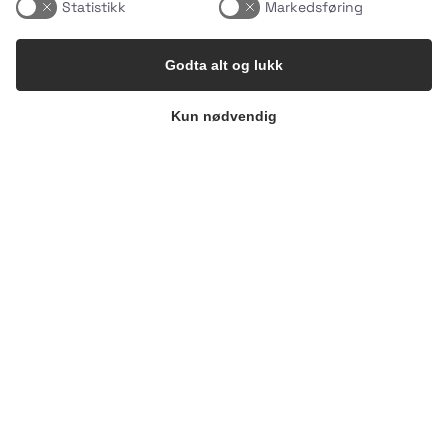
Statistikk
Markedsføring
Godta alt og lukk
Kun nødvendig
10 minutter. Uendelige muligheter.🍜🥦
God
...
2
0
uhmmami.mat