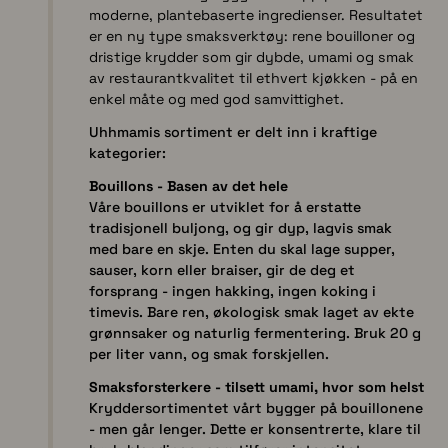
moderne, plantebaserte ingredienser. Resultatet
er en ny type smaksverktøy: rene bouilloner og
dristige krydder som gir dybde, umami og smak
av restaurantkvalitet til ethvert kjøkken - på en
enkel måte og med god samvittighet.
Uhhmamis sortiment er delt inn i kraftige
kategorier:
Bouillons - Basen av det hele
Våre bouillons er utviklet for å erstatte
tradisjonell buljong, og gir dyp, lagvis smak
med bare en skje. Enten du skal lage supper,
sauser, korn eller braiser, gir de deg et
forsprang - ingen hakking, ingen koking i
timevis. Bare ren, økologisk smak laget av ekte
grønnsaker og naturlig fermentering. Bruk 20 g
per liter vann, og smak forskjellen.
Smaksforsterkere - tilsett umami, hvor som helst
Kryddersortimentet vårt bygger på bouillonene
- men går lenger. Dette er konsentrerte, klare til