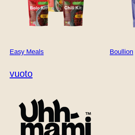
Posizione del
negozio
Contatto
B2B
Easy Meals
Boullion
Ricette 
vuoto
Benvenuti nella vostra destinazione definiti
sostenibile!
Siete pronti a intraprendere un viaggio culinario in cui il gust