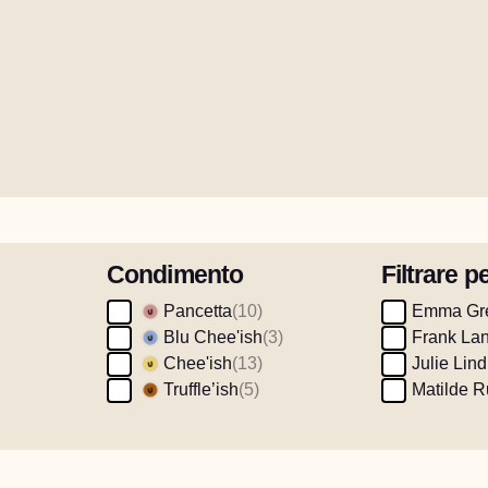
 essere emozionante, vivace e pieno di sapore.
 pasti deliziosi e nutrienti, ogni giorno.
ra cucina? Esplorate le nostre ricette e scoprite
stative.
sizione verde possa avere un sapore straordinario.
e per il pianeta.
Condimento
Filtrare p
Pancetta
(10)
Emma Gre
Blu Chee'ish
(3)
Frank Lan
Chee'ish
(13)
Julie Lin
Truffle’ish
(5)
Matilde 