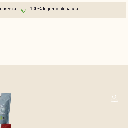
i premiati
100% Ingredienti naturali
0
Cesta
Spagnolo
Svedese
Inglese (UK)
€
0,00