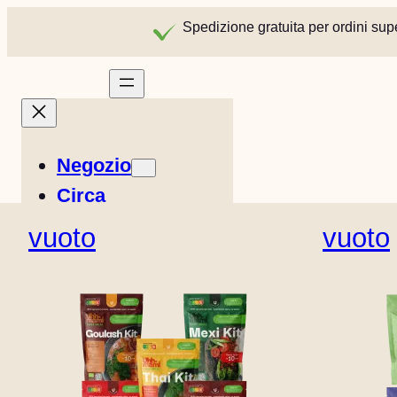
Spedizione gratuita per ordini sup
Negozio
Circa
Storie
vuoto
vuoto
Ricette
Easy Meals
Francese
Norvegese