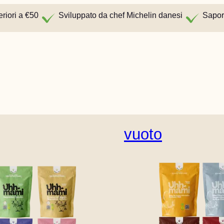
eriori a €50
Sviluppato da chef Michelin danesi
Sapor
vuoto
Inglese (Stati Uniti)
Danese
Tedesco
Olandese
Finlandese