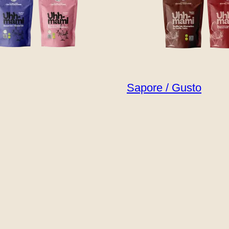
Sapore / Gusto
Uhhmami
va per una cucina saporita e
o incontra la sostenibilità?