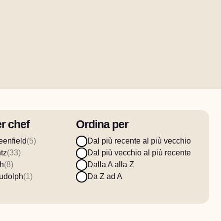
er chef
Ordina per
enfield
(5)
Dal più recente al più vecchio
tz
(33)
Dal più vecchio al più recente
dh
(8)
Dalla A alla Z
Rudolph
(1)
Da Z ad A