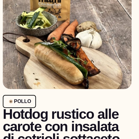
POLLO
Hotdog rustico alle
carote con insalata
di cetrioli sottaceto