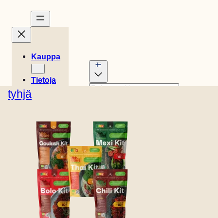
Kauppa
Tietoja
Tarinat
tyhjä
Englanti (Yhdysvallat)
Reseptit
0
Tanskalainen
Saksan
Easy
Kori
Hollantilainen
Espanjan
€
0,00
Meals
Ruotsalainen
Englanti
(UK)
Ranskan
Italian
Myymälän
Norjalainen
sijainti
Ota
yhteyttä
B2B