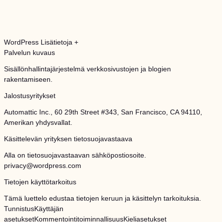
WordPress
Lisätietoja +
Palvelun kuvaus
Sisällönhallintajärjestelmä verkkosivustojen ja blogien
rakentamiseen.
Jalostusyritykset
Automattic Inc., 60 29th Street #343, San Francisco, CA 94110,
Amerikan yhdysvallat.
Käsittelevän yrityksen tietosuojavastaava
Alla on tietosuojavastaavan sähköpostiosoite.
privacy@wordpress.com
Tietojen käyttötarkoitus
Tämä luettelo edustaa tietojen keruun ja käsittelyn tarkoituksia.
Tunnistus
Käyttäjän
asetukset
Kommentointitoiminnallisuus
Kieliasetukset