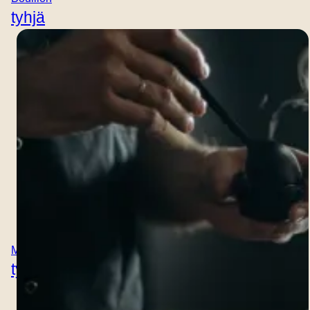
tylsälle.
tyhjä
Maku / maku
tyhjä