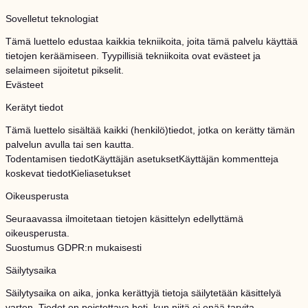
Sovelletut teknologiat
Tämä luettelo edustaa kaikkia tekniikoita, joita tämä palvelu käyttää
tietojen keräämiseen. Tyypillisiä tekniikoita ovat evästeet ja
selaimeen sijoitetut pikselit.
Evästeet
Kerätyt tiedot
Tämä luettelo sisältää kaikki (henkilö)tiedot, jotka on kerätty tämän
palvelun avulla tai sen kautta.
Todentamisen tiedot
Käyttäjän asetukset
Käyttäjän kommentteja
koskevat tiedot
Kieliasetukset
Oikeusperusta
Seuraavassa ilmoitetaan tietojen käsittelyn edellyttämä
oikeusperusta.
Suostumus GDPR:n mukaisesti
Säilytysaika
Säilytysaika on aika, jonka kerättyjä tietoja säilytetään käsittelyä
varten. Tiedot on poistettava heti, kun niitä ei enää tarvita