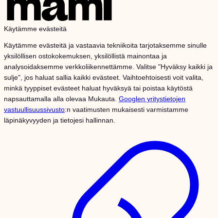
Käytämme evästeitä
Käytämme evästeitä ja vastaavia tekniikoita tarjotaksemme sinulle
yksilöllisen ostokokemuksen, yksilöllistä mainontaa ja
analysoidaksemme verkkoliikennettämme. Valitse "Hyväksy kaikki ja
sulje", jos haluat sallia kaikki evästeet. Vaihtoehtoisesti voit valita,
minkä tyyppiset evästeet haluat hyväksyä tai poistaa käytöstä
napsauttamalla alla olevaa Mukauta.
Googlen yritystietojen
vastuullisuussivusto
:n vaatimusten mukaisesti varmistamme
läpinäkyvyyden ja tietojesi hallinnan.