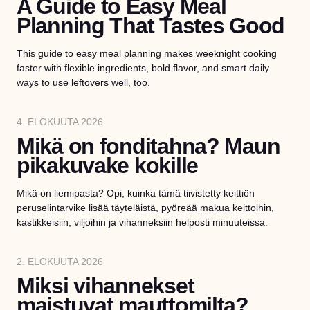
A Guide to Easy Meal
Planning That Tastes Good
This guide to easy meal planning makes weeknight cooking
faster with flexible ingredients, bold flavor, and smart daily
ways to use leftovers well, too.
4. ELOKUUTA 2026
Mikä on fonditahna? Maun
pikakuvake kokille
Mikä on liemipasta? Opi, kuinka tämä tiivistetty keittiön
peruselintarvike lisää täyteläistä, pyöreää makua keittoihin,
kastikkeisiin, viljoihin ja vihanneksiin helposti minuuteissa.
2. ELOKUUTA 2026
Miksi vihannekset
maistuvat mauttomilta?