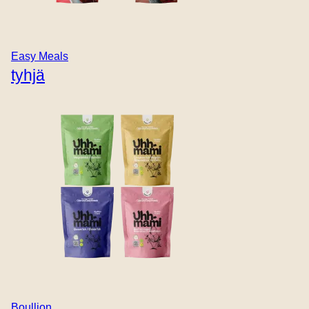
28. HUHTIKUU 2023
Easy Meals
Uhhmami
tyhjä
Bouillons &
mausteet: Yksi
maku kerrallaan:
Kasvipohjaisten
ruokien
vallankumous.
Kööpenhaminalainen palkittu vegaanibrändi todistaa, että
kasvipohjaisuus ei ole synonyymi mauttomalle ja
Boullion