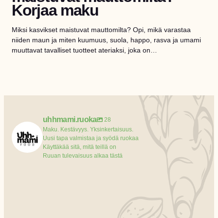
Korjaa maku
Miksi kasvikset maistuvat mauttomilta? Opi, mikä varastaa
niiden maun ja miten kuumuus, suola, happo, rasva ja umami
muuttavat tavalliset tuotteet ateriaksi, joka on…
uhhmami.ruoka
28
Maku. Kestävyys. Yksinkertaisuus.
Uusi tapa valmistaa ja syödä ruokaa
Käyttäkää sitä, mitä teillä on
Ruuan tulevaisuus alkaa tästä
uhhmami.ruoka
uhhmami.ruoka
uhhmami.ruoka
Elokuu 4
uhhmami.ruoka
Heinäkuu 8
uhhmami.ruoka
Heinätie 7
uhhmami.ruoka
Heinäkuu
uhhmami.ruoka
Heinät
uhhmami.ruoka
Heinä 4