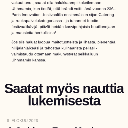
vakuuttunut, saatat olla halukkaampi kokeilemaan
Uhhmamia, kun tiedät, että brändi voitti tänä vuonna SIAL
Paris Innovation -festivaalilla ensimmäisen sijan Catering-
ja ruokapalvelukategoriassa - ja tuhannet foodie-
festivaalikävijät pitivät heidän kasvipohjaisia bouillonejaan
ja mausteita herkullisina!
Jos siis haluat luopua maitotuotteista ja lihasta, pienentää
hiilijalanjälkeäsi ja tehostaa kulinaarista peliäsi -
valmistaudu ottamaan makunystyrät seikkailuun
Uhhmamin kanssa.
Saatat myös nauttia
lukemisesta
6. ELOKUU 2026