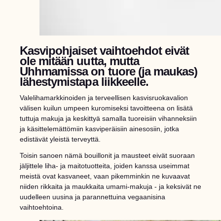
Kasvipohjaiset vaihtoehdot eivät
ole mitään uutta, mutta
Uhhmamissa on tuore (ja maukas)
lähestymistapa liikkeelle.
Valelihamarkkinoiden ja terveellisen kasvisruokavalion
välisen kuilun umpeen kuromiseksi tavoitteena on lisätä
tuttuja makuja ja keskittyä samalla tuoreisiin vihanneksiin
ja käsittelemättömiin kasviperäisiin ainesosiin, jotka
edistävät yleistä terveyttä.
Toisin sanoen nämä bouillonit ja mausteet eivät suoraan
jäljittele liha- ja maitotuotteita, joiden kanssa useimmat
meistä ovat kasvaneet, vaan pikemminkin ne kuvaavat
niiden rikkaita ja maukkaita umami-makuja - ja keksivät ne
uudelleen uusina ja parannettuina vegaanisina
vaihtoehtoina.