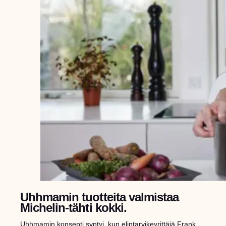
Uhhmamin tuotteita valmistaa
Michelin-tähti kokki.
Uhhmamin konsepti syntyi, kun elintarvikeyrittäjä Frank