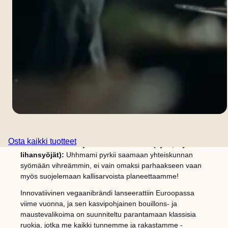
Kutsumme kaikki kasvispainotteiset ruoan ystävät,
Osta kaikki tuotteet
ekotietoiset kokit ja kaikki siltä väliltä (kyllä, myös
lihansyöjät):
Uhhmami pyrkii saamaan yhteiskunnan
syömään vihreämmin, ei vain omaksi parhaakseen vaan
myös suojelemaan kallisarvoista planeettaamme!
Innovatiivinen vegaanibrändi lanseerattiin Euroopassa
viime vuonna, ja sen kasvipohjainen bouillons- ja
maustevalikoima on suunniteltu parantamaan klassisia
ruokia, jotka me kaikki tunnemme ja rakastamme -