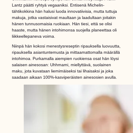
Lantz päätti ryhtyä vegaaniksi. Entisenä Michelin-
tähtikokkina hän halusi luoda innovatiivisia, mutta tuttuja
makuja, jotka vastaisivat maultaan ja laadultaan joitakin
hänen tunnusomaisia ruokiaan. Hän tiesi, että se olisi
haaste, mutta hänen intohimonsa suojella planeettaa oli
liikkeellepaneva voima.
Niinpä hän kokosi menestysreseptin ripauksella luovuutta,
ripauksella asiantuntemusta ja mittaamattomalla määrällä
intohimoa. Purkamalla aiempien ruokiensa osat hän löysi
salaisen ainesosan: Uhhmami, miellyttävä, suolainen
maku, jota kuvataan liemimäiseksi tai lihaisaksi ja joka
saadaan aikaan 100%-kasviperäisten ainesosien avulla.