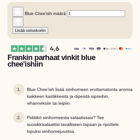
Blue Chee'ish määrä
Lisää ostoskoriin
Frankin parhaat vinkit blue
chee'ishiin
Blue Chee'ish lisää sinihomeen erottamatonta aromia
kaikkeen kastikkeista ja dipeistä sipseihin,
vihanneksiin tai leipiin.
Pidätkö sinihomeesta salaatissasi? Tee
suosikkisalaattisi tavalliseen tapaan ja ripottele
lopuksi sinihomejuustoa.