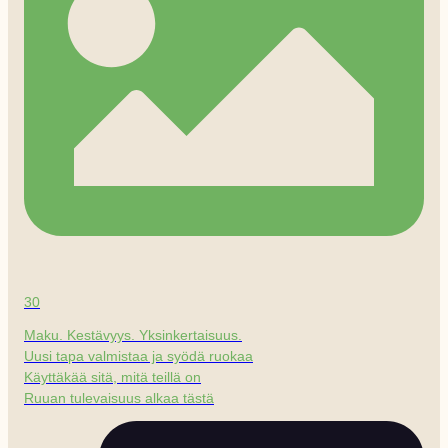
30
Maku. Kestävyys. Yksinkertaisuus.
Uusi tapa valmistaa ja syödä ruokaa
Käyttäkää sitä, mitä teillä on
Ruuan tulevaisuus alkaa tästä