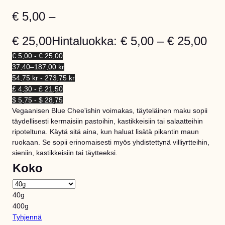
€
5,00
–
€
25,00
Hintaluokka: € 5,00 – € 25,00
€ 5,00 - € 25,00
37,40–187,00 kr
54,75 kr - 273,75 kr
£ 4,30 - £ 21,50
$ 5,75 - $ 28,75
Vegaanisen Blue Chee'ishin voimakas, täyteläinen maku sopii
täydellisesti kermaisiin pastoihin, kastikkeisiin tai salaatteihin
ripoteltuna. Käytä sitä aina, kun haluat lisätä pikantin maun
ruokaan. Se sopii erinomaisesti myös yhdistettynä villiyrtteihin,
sieniin, kastikkeisiin tai täytteeksi.
Koko
40g
400g
Tyhjennä