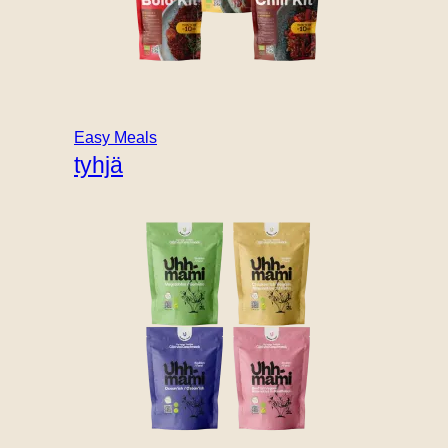
B2B
Easy Meals
tyhjä