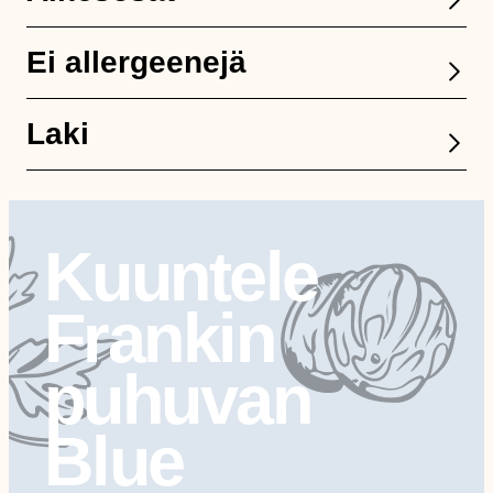
Ei allergeenejä
Laki
Kuuntele
Frankin
puhuvan
Blue