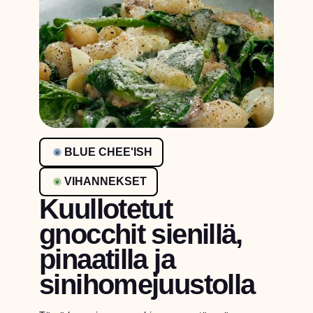
BLUE CHEE'ISH
VIHANNEKSET
Kuullotetut
gnocchit sienillä,
pinaatilla ja
sinihomejuustolla