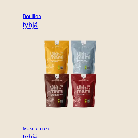
Boullion
tyhjä
Maku / maku
tyhjä