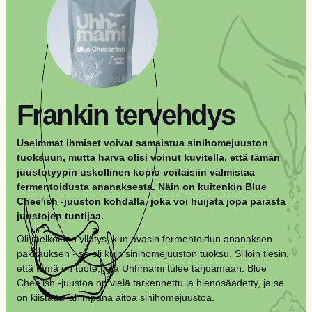
Frankin tervehdys
Useimmat ihmiset voivat samaistua sinihomejuuston
tuoksuun, mutta harva olisi voinut kuvitella, että tämän
juustotyypin uskollinen kopio voitaisiin valmistaa
fermentoidusta ananaksesta. Näin on kuitenkin Blue
Chee'ish -juuston kohdalla, joka voi huijata jopa parasta
juustojen tuntijaa.
Oli melkoinen yllätys, kun avasin fermentoidun ananaksen
pakkauksen - se oli kuin sinihomejuuston tuoksu. Silloin tiesin,
että tämä on tuote, jota Uhhmami tulee tarjoamaan. Blue
Chee'ish -juustoa on vielä tarkennettu ja hienosäädetty, ja se
on kiistatta lähimpänä aitoa sinihomejuustoa.