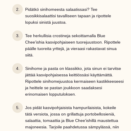
Pidätkö sinihomeesta salaatissasi? Tee
suosikkisalaattisi tavalliseen tapaan ja ripottele
lopuksi sinistä juustoa.
Tee herkullisia crostineja sekoittamalla Blue
Chee'ishia kasvipohjaiseen tuorejuustoon. Ripottele
päälle tuoreita yrttejä, ja vieraasi rakastavat sinua
siitä.
Sinihome ja pasta on klassikko, jota sinun ei tarvitse
jättää kasvipohjaisessa keittiössäsi käyttämättä.
Ripottele sinihomejuustoa kermaiseen kastikkeeseesi
ja heittele se pastan joukkoon saadaksesi
erinomaisen lopputuloksen.
Jos pidät kasvipohjaisista hampurilaisista, kokeile
tätä versiota, jossa on grillattuja portobellosieniä,
salaattia, tomaattia ja Blue Chee'ishillä maustettua
majoneesia. Tarjoile paahdetussa sämpylässä, niin