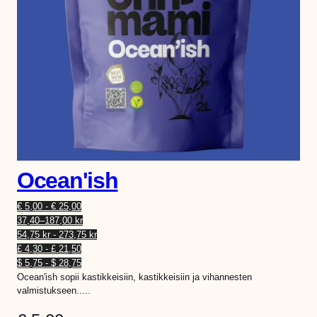
Ocean'ish
€ 5,00 - € 25,00
37,40–187,00 kr
54,75 kr - 273,75 kr
£ 4,30 - £ 21,50
$ 5,75 - $ 28,75
Ocean'ish sopii kastikkeisiin, kastikkeisiin ja vihannesten
valmistukseen.....