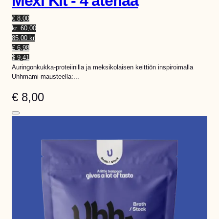
Mexi Kit - 4 ateriaa
€ 8,00
kr. 60,00
85,00 kr
£ 6,98
$ 9,41
Auringonkukka-proteiinilla ja meksikolaisen keittiön inspiroimalla
Uhhmami-mausteella:...
€
8,00