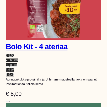
Bolo Kit - 4 ateriaa
€ 8,00
kr. 60,00
85,00 kr
£ 6,98
$ 9,41
Auringonkukka-proteiinilla ja Uhhmami-mausteella, joka on saanut
inspiraationsa italialaisesta...
€
8,00