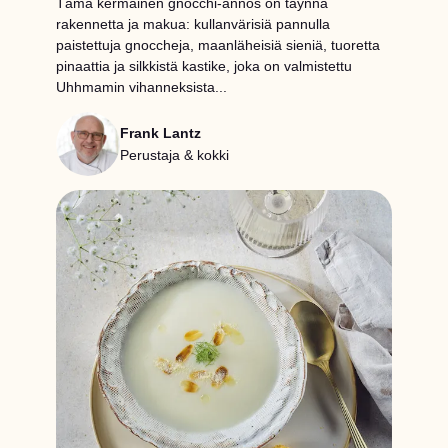
Tämä kermainen gnocchi-annos on täynnä
rakennetta ja makua: kullanvärisiä pannulla
paistettuja gnoccheja, maanläheisiä sieniä, tuoretta
pinaattia ja silkkistä kastike, joka on valmistettu
Uhhmamin vihanneksista...
Frank Lantz
Perustaja & kokki