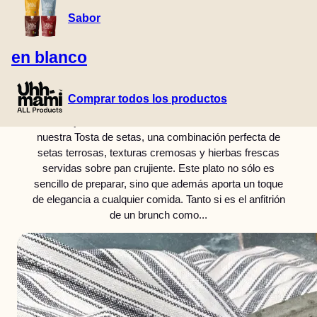
Sabor
CHEE'ISH
TRUFFLE’ISH
Tostada de
en blanco
champiñones
Comprar todos los productos
Sumérjase en un delicioso mundo de sabores con
nuestra Tosta de setas, una combinación perfecta de
setas terrosas, texturas cremosas y hierbas frescas
servidas sobre pan crujiente. Este plato no sólo es
sencillo de preparar, sino que además aporta un toque
de elegancia a cualquier comida. Tanto si es el anfitrión
de un brunch como...