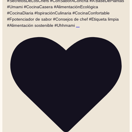
#SecretosDeLosChefs #ConSaborAConcha #A BaseDePlantas
#Umami #CocinaCasera #AlimentaciónEcológica
#CocinaDiaria #IspiraciónCulinaria #CocinaConfortable
#Fpotenciador de sabor #Consejos de chef #Etiqueta limpia
#Alimentación sostenible #Uhhmami
...