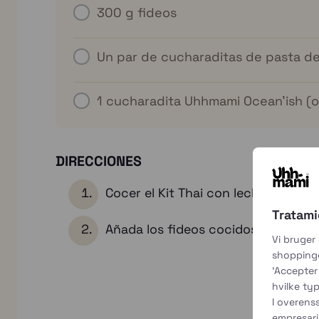
300 g
fideos
Un par de cucharaditas de pasta de 
1 cucharadita
Uhhmami Ocean'ish (o
DIRECCIONES
Cocer el Kit Thai con leche de coco
Tratami
Añada los fideos cocidos y sirva.
Vi bruger
shoppingo
'Accepter 
hvilke typ
I overen
empresari