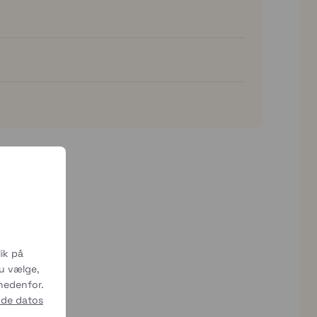
ik på
du vælge,
 nedenfor.
 de datos