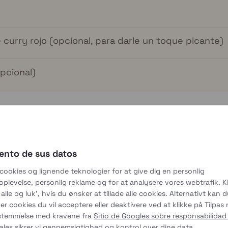
curry rojo (opcional, para darle un toque picante)
pcional)
, agua, pasta de curry y verduras.
ento de sus datos
 cookies og lignende teknologier for at give dig en personlig
plevelse, personlig reklame og for at analysere vores webtrafik. Kl
alle og luk', hvis du ønsker at tillade alle cookies. Alternativt kan 
er cookies du vil acceptere eller deaktivere ved at klikke på Tilpas
sstemmelse med kravene fra
Sitio de Googles sobre responsabilidad
ales
sikrer vi gennemsigtighed og kontrol over dine data.