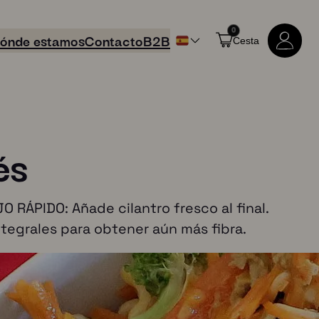
0
ónde estamos
Contacto
B2B
Cesta
és
 RÁPIDO: Añade cilantro fresco al final.
ntegrales para obtener aún más fibra.
Comprar todos los productos