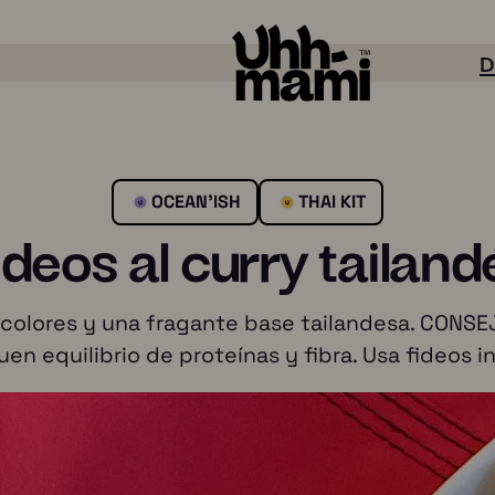
D
OCEAN'ISH
THAI KIT
ideos al curry tailand
 colores y una fragante base tailandesa. CONSEJO
n equilibrio de proteínas y fibra. Usa fideos i
Sabor