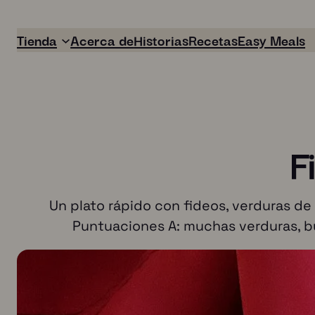
Tienda
Acerca de
Historias
Recetas
Easy Meals
F
Un plato rápido con fideos, verduras de
Puntuaciones A: muchas verduras, bue
Easy Meals
Boullion