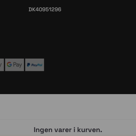
2 de julio
abaza.
¿Cuál es la diferencia entre
La tran
ada
una buena sopa y una
...
iba a s
...
0
0