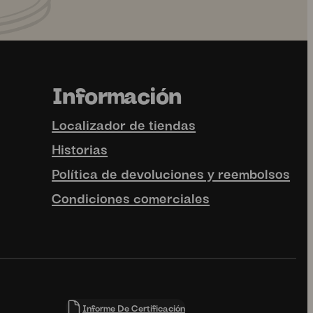
an plato comienza
No solo estamos
una gran base.
construyendo una marca.
...
...
1
0
4
0
uhhmami.food
uhhmami.food