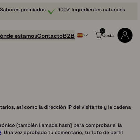
Sabores premiados
100% Ingredientes naturales
0
ónde estamos
Contacto
B2B
Cesta
rios, así como la dirección IP del visitante y la cadena
trónico (también llamada hash) para comprobar si la
Comprar todos los productos
/
. Una vez aprobado tu comentario, tu foto de perfil