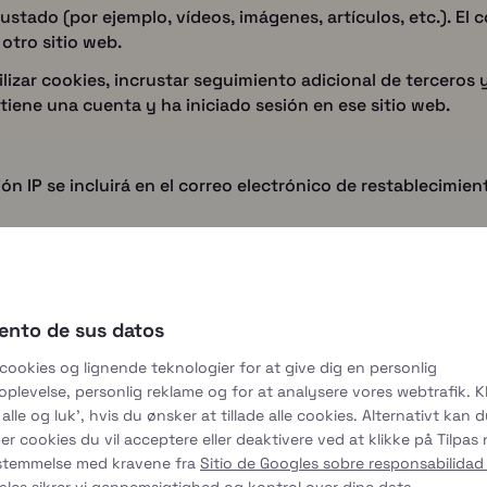
rustado (por ejemplo, vídeos, imágenes, artículos, etc.). E
 otro sitio web.
ilizar cookies, incrustar seguimiento adicional de terceros
 tiene una cuenta y ha iniciado sesión en ese sitio web.
ón IP se incluirá en el correo electrónico de restablecimien
 se conservan indefinidamente. Así podemos reconocer y a
ento de sus datos
sitio web (si los hay), también almacenamos la información 
ormación personal en cualquier momento (excepto que no pu
 cookies og lignende teknologier for at give dig en personlig
tar esa información.
plevelse, personlig reklame og for at analysere vores webtrafik. Kl
alle og luk', hvis du ønsker at tillade alle cookies. Alternativt kan 
er cookies du vil acceptere eller deaktivere ved at klikke på Tilpas
os, puede solicitar un archivo exportado de los datos pers
sstemmelse med kravene fra
Sitio de Googles sobre responsabilidad
cualquier dato personal que tengamos sobre usted. Esto no
ales
sikrer vi gennemsigtighed og kontrol over dine data.