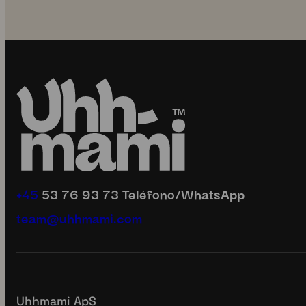
¿Qué hace que una Comida
10 minutos. Inf
Fácil sea... fácil?🌱
posibilidades
...
La
...
1
0
2
0
uhhmami.food
uhhmami.foo