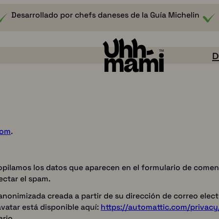
Desarrollado por chefs daneses de la Guía Michelin
D
com
.
opilamos los datos que aparecen en el formulario de comenta
ectar el spam.
anonimizada creada a partir de su dirección de correo elec
Sabor
ravatar está disponible aquí:
https://automattic.com/privacy
ario.