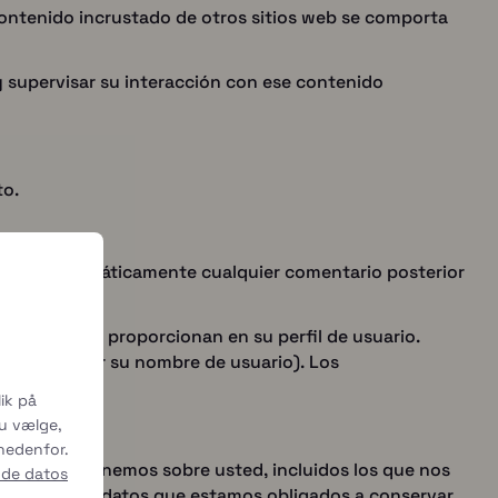
l contenido incrustado de otros sitios web se comporta
 y supervisar su interacción con ese contenido
to.
probar automáticamente cualquier comentario posterior
personal que proporcionan en su perfil de usuario.
eden cambiar su nombre de usuario). Los
ik på
du vælge,
 nedenfor.
onales que tenemos sobre usted, incluidos los que nos
 de datos
 incluye los datos que estamos obligados a conservar.