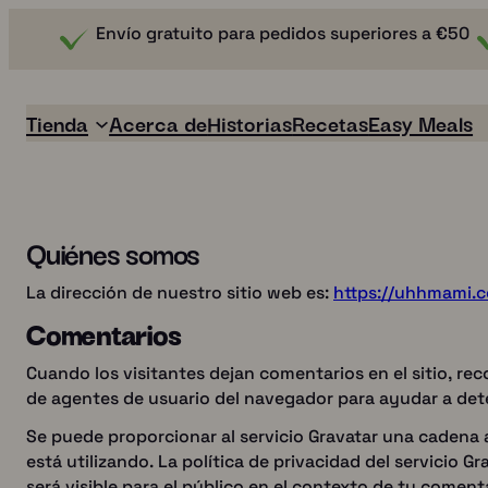
Envío gratuito para pedidos superiores a €50
Tienda
Acerca de
Historias
Recetas
Easy Meals
Quiénes somos
La dirección de nuestro sitio web es:
https://uhhmami.
Comentarios
Cuando los visitantes dejan comentarios en el sitio, rec
de agentes de usuario del navegador para ayudar a det
Se puede proporcionar al servicio Gravatar una cadena 
Easy Meals
Boullion
está utilizando. La política de privacidad del servicio G
será visible para el público en el contexto de tu coment