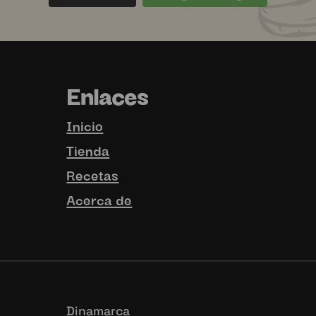
initas
Un ingrediente. Infinitas
Todo gr
.🍜🥦
posibilidades.🥔🥣🍝
con 
...
4
1
d
uhhmami.food