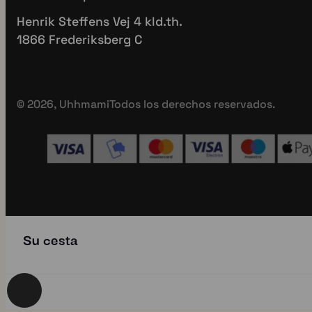
5 de jul
4 de julio
Subtítulo
🎃Crema de Cal
Confort en c
La cocina diaria merece
cucharada.
más
...
2
1
4
0