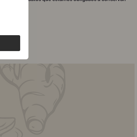
uhhmami.food
uhhmami.food
7 de julio
6 de jul