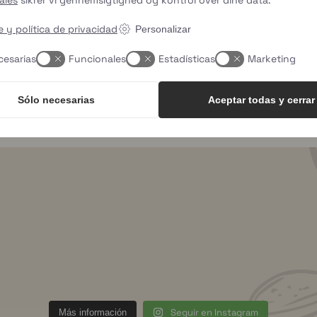
 y política de privacidad
Personalizar
dos por un servicio automatizado de detección de spam.
cesarias
Funcionales
Estadísticas
Marketing
Sólo necesarias
Aceptar todas y cerrar
d
uhhmami.food
8 de julio