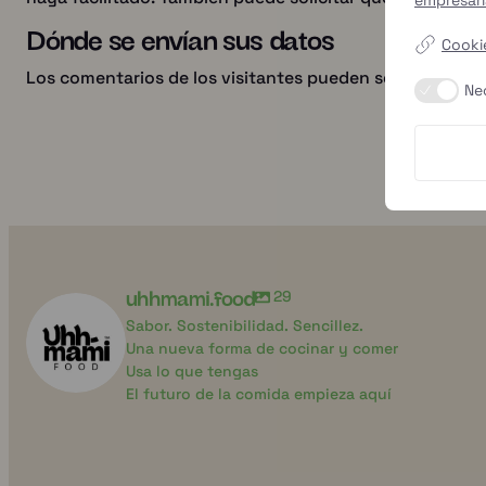
Dónde se envían sus datos
Cookie
Los comentarios de los visitantes pueden ser controla
Ne
uhhmami.food
29
Sabor. Sostenibilidad. Sencillez.
Una nueva forma de cocinar y comer
Usa lo que tengas
El futuro de la comida empieza aquí
uhhmami.food
uhhmami.foo
7 de ago.
4 de ago