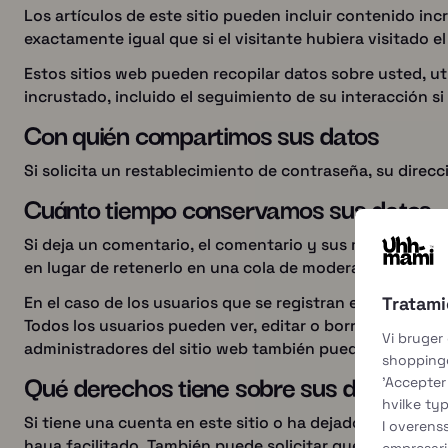
Los artículos de este sitio pueden incluir contenido inc
exactamente igual que si el visitante hubiera visitado el
Estos sitios web pueden recopilar datos sobre usted, ut
incrustado, incluido el seguimiento de su interacción si
Con quién compartimos sus datos
Si solicita un restablecimiento de contraseña, su direcci
Cuánto tiempo conservamos sus datos
Si deja un comentario, el comentario y sus metadatos
en lugar de retenerlo en una cola de moderación.
Tratami
En el caso de los usuarios que se registran en nuestro 
Todos los usuarios pueden ver, editar o borrar su inf
Vi bruger
administradores del sitio web también pueden ver y edi
shoppingo
Qué derechos tiene sobre sus datos
'Accepter 
hvilke typ
Si tiene una cuenta en este sitio o ha dejado comentari
I overen
haya facilitado. También puede solicitar que borremos 
empresari