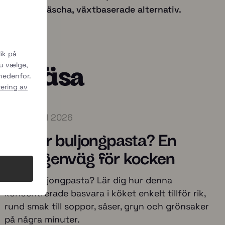
kter till fräscha, växtbaserade alternativ.
ik på
att läsa
du vælge,
 nedenfor.
ering av
4 AUGUSTI 2026
Vad är buljongpasta? En
smakgenväg för kocken
Vad är buljongpasta? Lär dig hur denna
koncentrerade basvara i köket enkelt tillför rik,
rund smak till soppor, såser, gryn och grönsaker
på några minuter.