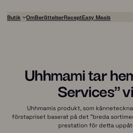
Butik
Om
Berättelser
Recept
Easy Meals
Uhhmami tar hem 
Services" 
Easy Meals
Boullion
Uhhmamis produkt, som kännetecknas 
förstapriset baserat på det "breda sortim
prestation för detta uppåt