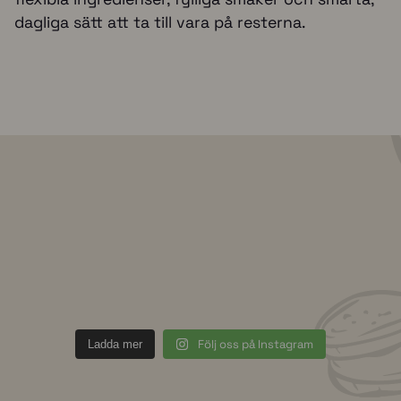
dagliga sätt att ta till vara på resterna.
t
uhhmami.mat
Jul 8