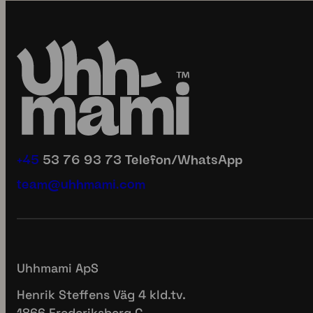
Vad gör en Enkel Måltid…
10 minuter. Oä
enkel?🌱
möjligheter.
Det
...
God
...
1
0
2
0
uhhmami.mat
uhhmami.ma
Jul 5
Jul 4