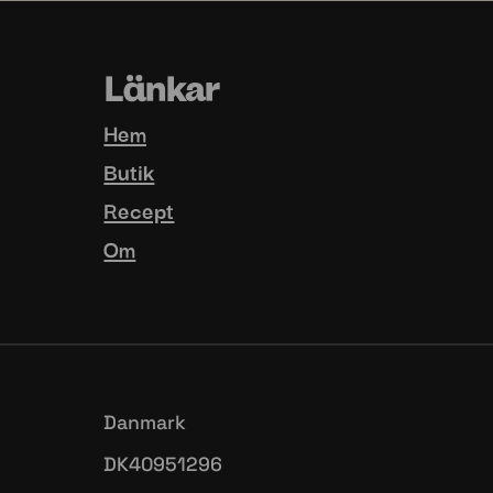
ndliga
En ingrediens. Oändliga
Varje fa
🍜🥦
möjligheter.🥔🥣🍝
med 
...
4
1
t
uhhmami.mat
2 juli