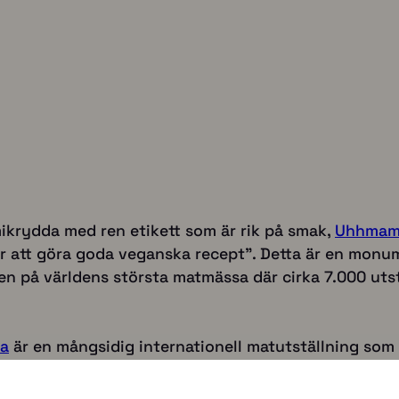
krydda med ren etikett som är rik på smak,
Uhhmam
 att göra goda veganska recept”. Detta är en monume
en på världens största matmässa där cirka 7.000 uts
na
är en mångsidig internationell matutställning som h
e är det knappast förvånande att Uhhmami ställde up
ammare liv och minska vårt kollektiva koldioxidavtryc