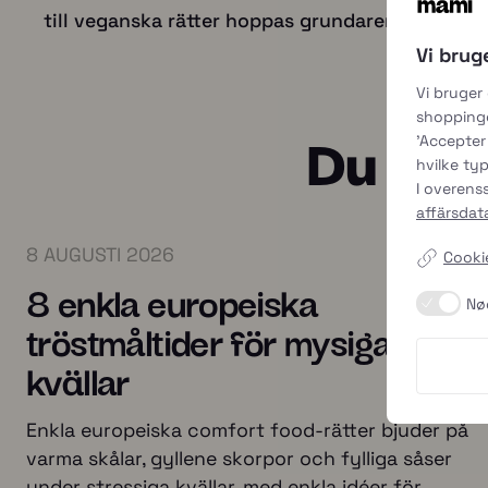
till veganska rätter hoppas grundaren kunna hjä
Vi brug
Vi bruger
shoppingo
Du kans
'Accepter 
hvilke typ
I overen
affärsdat
8 AUGUSTI 2026
Cookie
8 enkla europeiska
Nø
tröstmåltider för mysiga
kvällar
Enkla europeiska comfort food-rätter bjuder på
varma skålar, gyllene skorpor och fylliga såser
under stressiga kvällar, med enkla idéer för