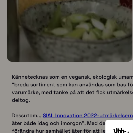
Kännetecknas som en vegansk, ekologisk umami
“breda sortiment som kan användas som bas för
varumärke, med tanke på att det fick utmärkels
deltog.
Dessutom..,
SIAL Innovation 2022-utmärkelser
äter både idag och imorgon”. Med detta i åtank
förändra hur samhället äter för att leva hälsos