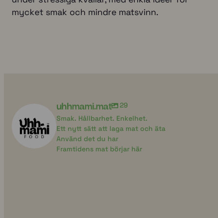
mycket smak och mindre matsvinn.
uhhmami.mat
29
Smak. Hållbarhet. Enkelhet.
Ett nytt sätt att laga mat och äta
Använd det du har
Framtidens mat börjar här
uhhmami.mat
uhhmami.ma
7 aug
4 aug