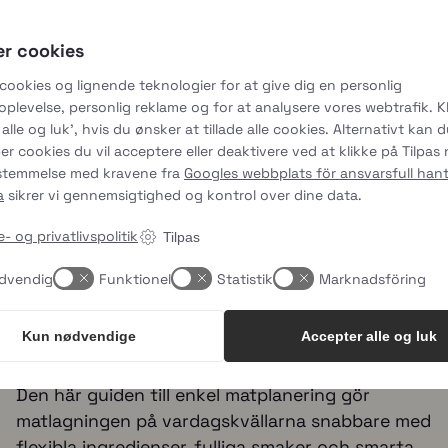
lpa oss alla att sömlöst övergå från animaliska produ
er cookies
 cookies og lignende teknologier for at give dig en personlig
plevelse, personlig reklame og for at analysere vores webtrafik. Kl
ke också tycker om 
alle og luk', hvis du ønsker at tillade alle cookies. Alternativt kan 
er cookies du vil acceptere eller deaktivere ved at klikke på Tilpas
sstemmelse med kravene fra
Googles webbplats för ansvarsfull hant
a
sikrer vi gennemsigtighed og kontrol over dine data.
6 AUGUSTI 2026
- og privatlivspolitik
Tilpas
En guide till enkel
dvendig
Funktionel
Statistik
Marknadsföring
måltidsplanering som smakar
gott
Kun nødvendige
Accepter alle og luk
Den här guiden till enkel matplanering gör
matlagningen på vardagskvällarna snabbare med
flexibla ingredienser, fylliga smaker och smarta,