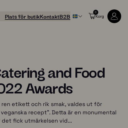
0
Plats för butik
Kontakt
B2B
Korg
Catering and Food
2022 Awards
Handla alla produkter
 etikett och rik smak, valdes ut för
a veganska recept". Detta är en monumental
det fick utmärkelsen vid...