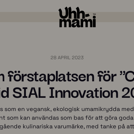
28 APRIL 2023
förstaplatsen för "
vid SIAL Innovation 
Smak / smak
som en vegansk, ekologisk umamikrydda med ren
ent som kan användas som bas för att göra god
gående kulinariska varumärke, med tanke på att 