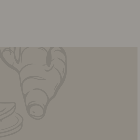
uhhmami.mat
uhhmami.mat
7 juli
6 dagar till jul