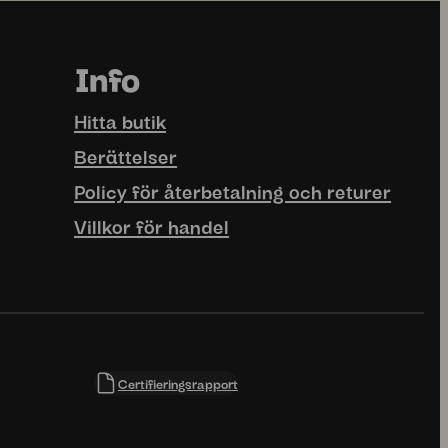
ntastisk rätt börjar
Vi bygger inte bara ett
en fantastisk
...
varumärke.
1
0
Vi
...
4
0
uhhmami.mat
uhhmami.mat
Jul 1
29 juni