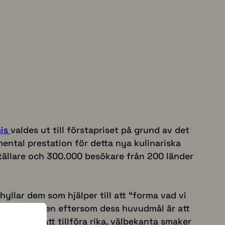
is
valdes ut till förstapriset på grund av det
ntal prestation för detta nya kulinariska
tällare och 300.000 besökare från 200 länder
yllar dem som hjälper till att “forma vad vi
p i tävlingen eftersom dess huvudmål är att
k. Genom att tillföra rika, välbekanta smaker