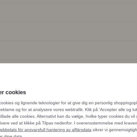
dling
er cookies
cookies og lignende teknologier for at give dig en personlig shoppingop
reklame og for at analysere vores webtrafik. Klik på 'Accepter alle og luk
tillade alle cookies. Alternativt kan du vælge, hvilke typer cookies du vil
tivere ved at klikke på Tilpas nedenfor. I overensstemmelse med kraven
ten tills den är al dente. Spara lite av kokvattnet.
bbplats för ansvarsfull hantering av affärsdata
sikrer vi gennemsigtig
er dine data.