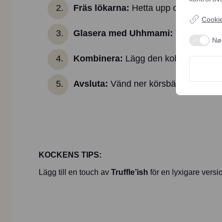
Fräs lökarna:
Hetta upp olivolja i en 
Cookie-
Glasera med Uhhmami:
Tillsätt en 
Nø
Kombinera:
Lägg den kokta pastan i p
Avsluta:
Vänd ner körsbärstomaterna o
KOCKENS TIPS:
Lägg till en touch av
Truffle’ish
för en lyxigare versi