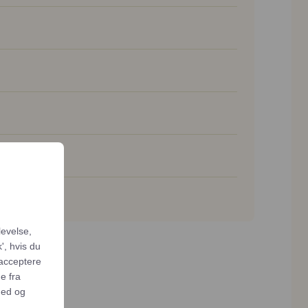
levelse,
', hvis du
 acceptere
e fra
hed og