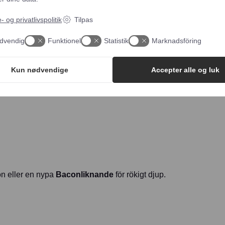
kastrull och fräs lök och vitlök på medelvärme tills de är
 og privatlivspolitik
Tilpas
sked pastavatten och Uhhmami-grönsakerna i pannan. Låt 
dvendig
Funktionel
Statistik
Marknadsföring
annan och vänd försiktigt tills den är täckt.
Kun nødvendige
Accepter alle og luk
ch den färska basilikan strax före servering. Strö över 
on eller en nypa
Baconliknande
för rökigt djup.