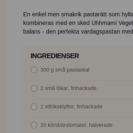
En enkel men smakrik pastarätt som hyllar
kombineras med en sked Uhhmami Vegetable
balans - den perfekta vardagspastan med
INGREDIENSER
300 g
små pastaskal
2
små lökar, finhackade
2
vitlöksklyftor, finhackade
20
körsbärstomater, halverade