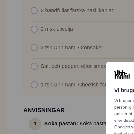
2
handfullar färska basilikablad
2 msk
olivolja
2 tsk
Uhhmami Grönsaker
Salt och peppar, efter smak
1 tsk
Uhhmami Chee'ish för efterbehan
Vi brug
Vi bruger 
personlig 
ANVISNINGAR
ønsker at 
eller deak
Koka pastan:
Koka pastan i saltat vat
Googles we
kontrol ov