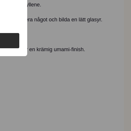
 mjuka och gyllene.
det reducera något och bilda en lätt glasyr.
Chee'ish för en krämig umami-finish.