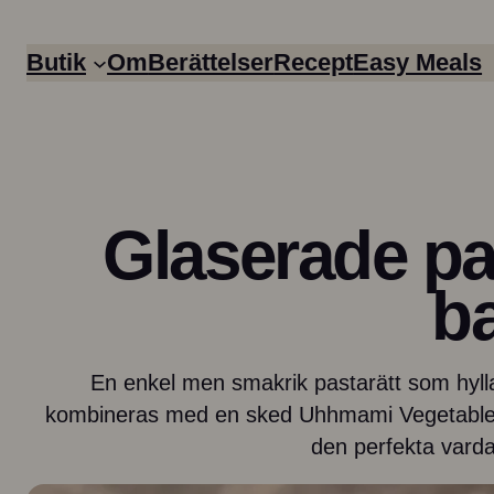
Butik
Om
Berättelser
Recept
Easy Meals
Glaserade pa
ba
En enkel men smakrik pastarätt som hylla
Easy Meals
Boullion
kombineras med en sked Uhhmami Vegetables fö
den perfekta var