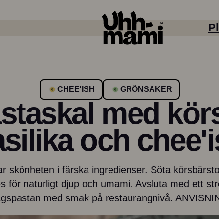
Pl
CHEE'ISH
GRÖNSAKER
staskal med kör
silika och chee'
r skönheten i färska ingredienser. Söta körsbärsto
Smak / smak
r naturligt djup och umami. Avsluta med ett strös
dagspastan med smak på restaurangnivå. ANVIS