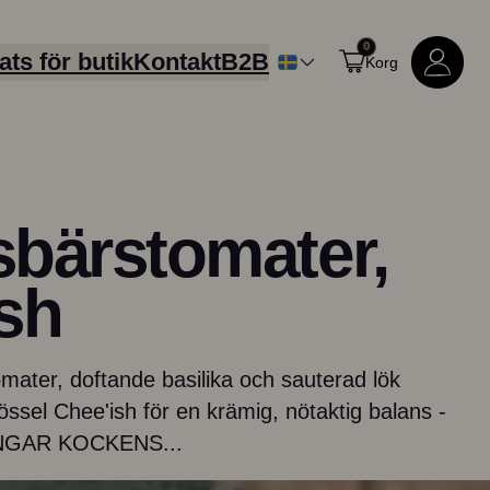
0
ats för butik
Kontakt
B2B
Korg
sbärstomater,
ish
mater, doftande basilika och sauterad lök
Handla alla produkter
sel Chee'ish för en krämig, nötaktig balans -
NINGAR KOCKENS...