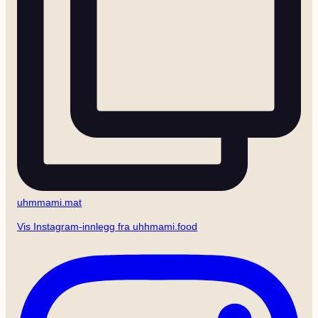
uhmmami.mat
Vis Instagram-innlegg fra uhhmami.food