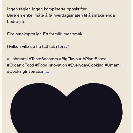
Ingen regler. Ingen kompliserte oppskrifter.
Bare en enkel måte å få hverdagsmaten til å smake enda
bedre på.
Fire smaksprofiler. Ett formål: mer smak.
Hvilken ville du ha tatt tak i først?
#Uhhmami #TasteBoosters #BigFlavour #PlantBased
#OrganicFood #FoodInnovation #EverydayCooking #Umami
#CookingInspiration
...