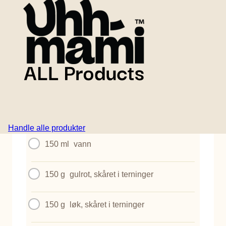
Sprø deiglommer fylt med bolo og grønnsaker -
perfekt som snacks, til å dele eller som en morsom
middagsidé.
INGREDIENSER
1
Uhhmami Bolo Kit
1 boks
hakkede tomater (400 g)
Handle alle produkter
150 ml
vann
150 g
gulrot, skåret i terninger
150 g
løk, skåret i terninger