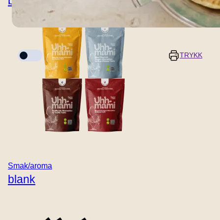
blank
Kokemodus
TRYKK
porsjoner
Forberedelsestid
10 minutter
-
+
Tilberedningstid
Smak/aroma
20 minutter
blank