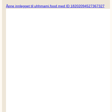
Åpne innlegget til uhhmami.food med ID 18202094527367327