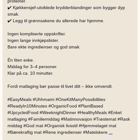
proteiner.
✔️ Kjøkkensjef-utviklede krydderblandinger som bygger dyp
smak.
✔️ Legg til grønnsakene du allerede har hjemme.
Ingen kompliserte oppskrifter.
Ingen lange innkjøpslister.
Bare ekte ingredienser og god smak.
Én liten eske.
Middag for 3–4 personer.
Klar på ca. 10 minutter.
Fordi matlaging bør passe til livet ditt – ikke omvendt.
#EasyMeals #Uhhmami #OneKitManyPossibilities
#ReadyIn10Minutes #OrganicFood #PlantBased
#UpcycledFood #WeeknightDinner #HealthyMeals #Enkel
matlaging #Familiemiddag #Matinnovasjon #Trøstemat #Rask
middag #God mat #Organisk livsstil #Hjemmelaget mat
#Bærekraftig mat #Rene ingredienser #Matelskere
...