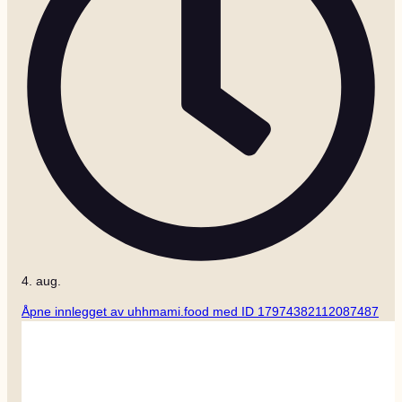
4. aug.
Åpne innlegget av uhhmami.food med ID 17974382112087487