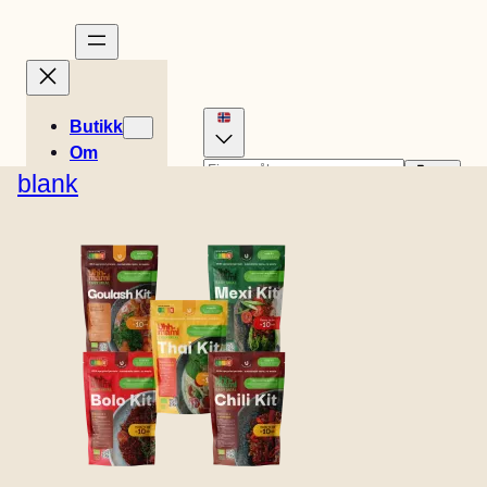
Butikk
Om
Historier
blank
Engelsk (USA)
Dansk
Oppskrifter
0
Tysk
Nederlandsk
Kurv
Easy Meals
€
0,00
Spansk
Svensk
Engelsk (UK)
Fransk
Butikkens
Italiensk
Finsk
beliggenhet
Kontakt
B2B
BOLO KIT