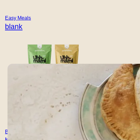
Bolo Empanadas
Easy Meals
Sprø wienerbrødlommer fylt med boller og grønnsaker -
blank
perfekt som snacks, til å dele eller som en morsom
middagsidé. HURTIPS: Server med frisk salat og salsa
eller springle med Chee'ish. Scorer A selv med
wienerbrød, siden grønnsaker utgjør størstedelen.
Fullkornsdeig forbedrer balansen ytterligere.
Boullion