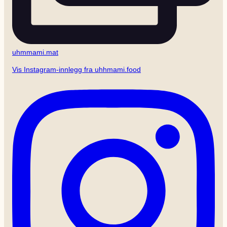
uhmmami.mat
Vis Instagram-innlegg fra uhhmami.food