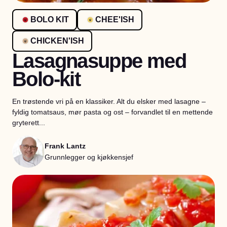
BOLO KIT
CHEE'ISH
CHICKEN'ISH
Lasagnasuppe med
Bolo-kit
En trøstende vri på en klassiker. Alt du elsker med lasagne –
fyldig tomatsaus, mør pasta og ost – forvandlet til en mettende
gryterett...
Frank Lantz
Grunnlegger og kjøkkensjef