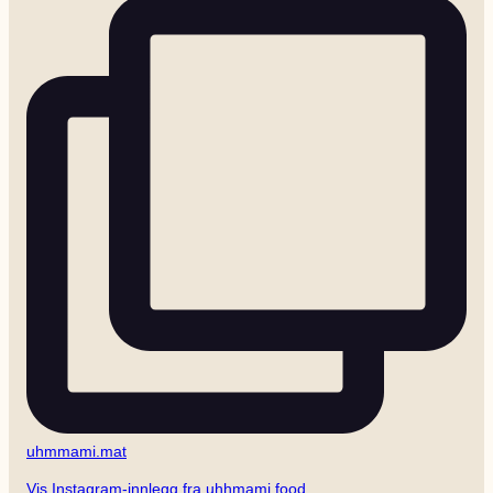
uhmmami.mat
Vis Instagram-innlegg fra uhhmami.food