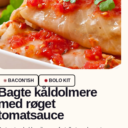
BACON'ISH
BOLO KIT
Bagte kåldolmere
med røget
tomatsauce