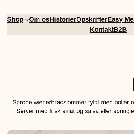
Shop
Om os
Historier
Opskrifter
Easy Me
Kontakt
B2B
Easy Meal
Sprøde wienerbrødslommer fyldt med boller o
Server med frisk salat og salsa eller sprin