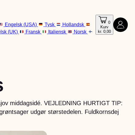
0
Engelsk (USA)
Tysk
Hollandsk
Kurv
lsk (UK)
Fransk
Italiensk
Norsk
kr.
0,00
s
 en sjov middagsidé. VEJLEDNING HURTIGT TIP:
 grøntsager udgør størstedelen. Fuldkornsdej