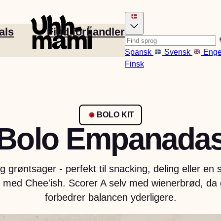
als
Find forhandler
Spansk
Svensk
Enge
Finsk
BOLO KIT
Bolo Empanada
s
Boullion
g grøntsager - perfekt til snacking, deling eller
gle med Chee'ish. Scorer A selv med wienerbrød, da
forbedrer balancen yderligere.