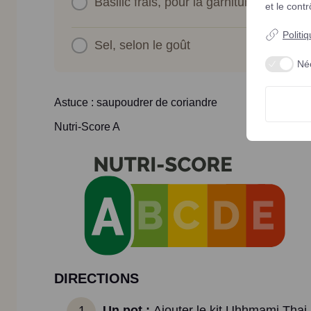
Basilic frais, pour la garniture
et le cont
Politi
Sel, selon le goût
Né
Astuce : saupoudrer de coriandre
Nutri-Score A
DIRECTIONS
Un pot :
Ajouter le kit Uhhmami Thai, 