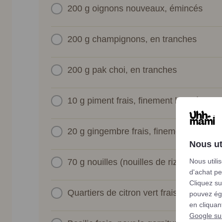
200 g
oignons nouveaux, émincés
200 g
champignons, en tranches
200 g
pak choi, en tranches
10 g
piment frais, finement haché
20 g
gingembre frais, finement haché
Nous ut
Nous utili
70 g
nouilles (nouilles de riz ou ramen)
d'achat pe
Cliquez su
Quartiers de citron vert frais, pour servi
pouvez éga
en cliqua
Google sur