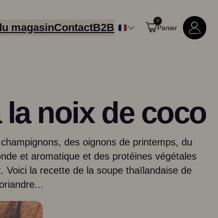
0
du magasin
Contact
B2B
Panier
 la noix de coco
es champignons, des oignons de printemps, du
onde et aromatique et des protéines végétales
. Voici la recette de la soupe thaïlandaise de
Tous les produits
oriandre...