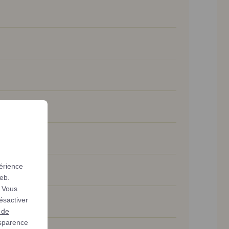
périence
web.
. Vous
ésactiver
 de
nsparence