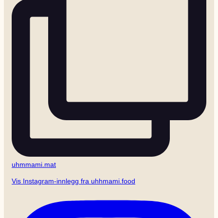
uhmmami.mat
Vis Instagram-innlegg fra uhhmami.food