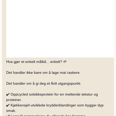
Hva gjør et enkelt måltid... enkelt? 🌱
Det handler ikke bare om å lage mat raskere.
Det handler om å gi deg et flott utgangspunkt.
✔️ Oppcycled solsikkeprotein for en mettende tekstur og
proteiner.
✔️ Kjøkkensjef-utviklede krydderblandinger som bygger dyp
smak.
✔️ Legg til grønnsakene du allerede har hjemme.