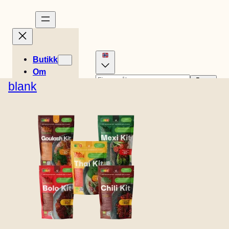
Butikk
Om
Historier
blank
Engelsk (USA)
Dansk
Oppskrifter
0
Tysk
Nederlandsk
Kurv
Easy Meals
€
0,00
Spansk
Svensk
Engelsk (UK)
Fransk
Butikkens
Italiensk
Finsk
beliggenhet
Kontakt
B2B
THAI KIT