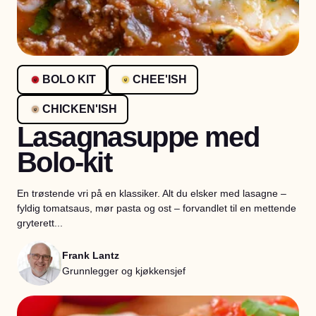
BOLO KIT
CHEE'ISH
CHICKEN'ISH
Lasagnasuppe med
Bolo-kit
En trøstende vri på en klassiker. Alt du elsker med lasagne –
fyldig tomatsaus, mør pasta og ost – forvandlet til en mettende
gryterett...
Frank Lantz
Grunnlegger og kjøkkensjef