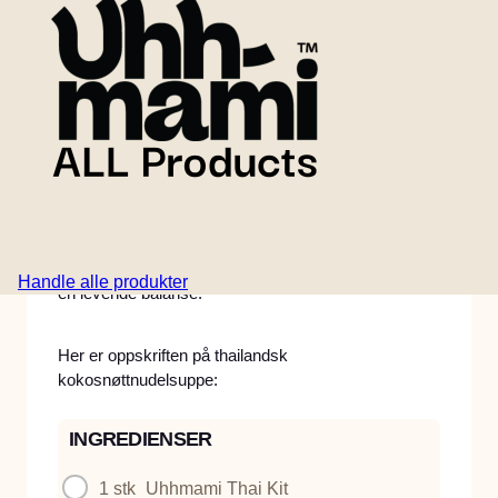
Tilberedningstid
8 minutter
En velduftende og trøstende nudelsuppe i thailandsk
stil med kokosmelk, sopp, vårløk, fersk chili og
ingefær. Bygget på Uhhmami Thai Kit for dyp,
aromatisk smak og mettende plantebasert protein.
Et enkelt, varmende måltid med friske toppinger og
Handle alle produkter
en levende balanse.
Her er oppskriften på thailandsk
kokosnøttnudelsuppe:
INGREDIENSER
1 stk
Uhhmami Thai Kit