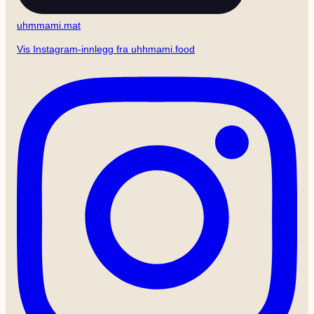
uhmmami.mat
Vis Instagram-innlegg fra uhhmami.food