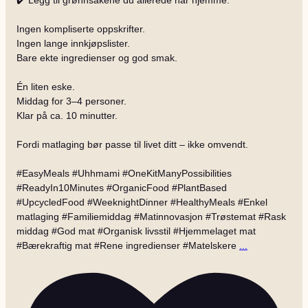
Ingen kompliserte oppskrifter.
Ingen lange innkjøpslister.
Bare ekte ingredienser og god smak.
Én liten eske.
Middag for 3–4 personer.
Klar på ca. 10 minutter.
Fordi matlaging bør passe til livet ditt – ikke omvendt.
#EasyMeals #Uhhmami #OneKitManyPossibilities
#ReadyIn10Minutes #OrganicFood #PlantBased
#UpcycledFood #WeeknightDinner #HealthyMeals #Enkel
matlaging #Familiemiddag #Matinnovasjon #Trøstemat #Rask
middag #God mat #Organisk livsstil #Hjemmelaget mat
#Bærekraftig mat #Rene ingredienser #Matelskere
...