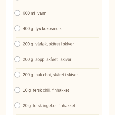
600 ml
vann
400 g
lys
kokosmelk
200 g
vårløk, skåret i skiver
200 g
sopp, skåret i skiver
200 g
pak choi, skåret i skiver
10 g
fersk chili, finhakket
20 g
fersk ingefær, finhakket