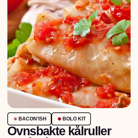
BACON'ISH
BOLO KIT
Ovnsbakte kålruller