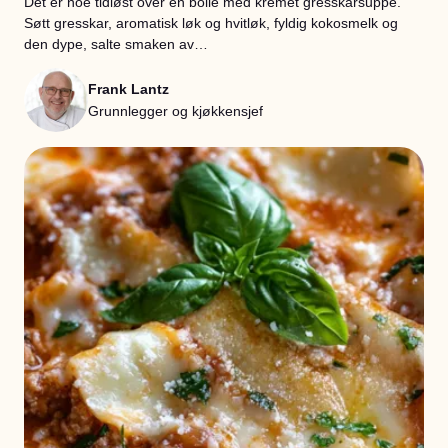
Det er noe tidløst over en bolle med kremet gresskarsuppe.
Søtt gresskar, aromatisk løk og hvitløk, fyldig kokosmelk og
den dype, salte smaken av…
Frank Lantz
Grunnlegger og kjøkkensjef