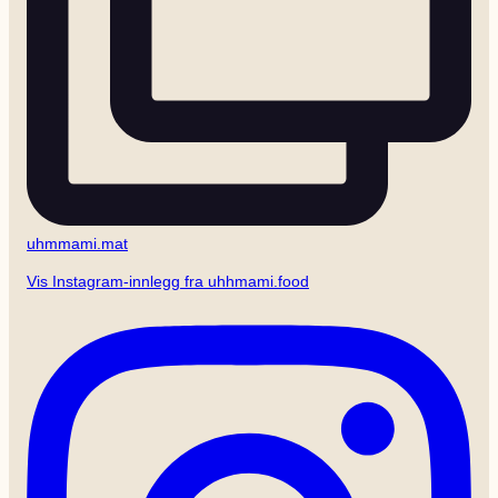
uhmmami.mat
Vis Instagram-innlegg fra uhhmami.food