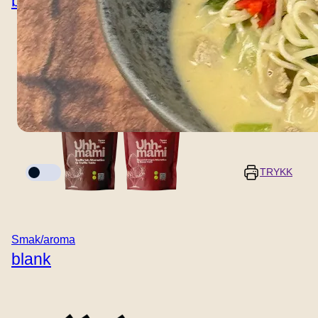
blank
Kokemodus
TRYKK
porsjoner
Forberedelsestid
Smak/aroma
5 minutter
-
+
blank