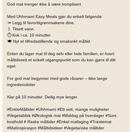
God mat trenger ikke å være komplisert.
Med Uhhmami Easy Meals gjør du enkelt følgende:
🥕 Legg til favorittgrønnsakene dine.
💧 Tilsett vann.
⏱️ Kok i ca. 10 minutter.
🍽️ Nyt et tilfredsstillende og smaksrikt måltid.
Enten du lager mat til deg selv eller hele familien, er hvert
måltidssett et enkelt utgangspunkt som du kan gjøre til ditt
eget.
For god mat begynner med gode råvarer – ikke lange
ingredienslister.
Klar på 10 minutter. Deilig mye lenger.
#EnkleMåltider #Uhhmami #Ett sett, mange muligheter
#Vegetabilsk #Økologisk mat #Middag på hverdager #Sunt
kosthold # Raske måltider #Enkel matlaging #Trøstemat
#Matinspirasjon #Måltidsideer #Vegetariske måltider