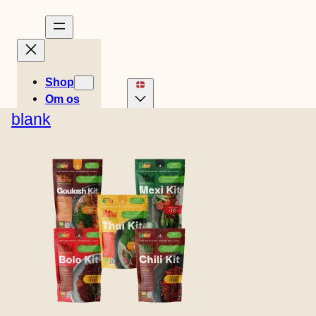
Shop
Om os
Historier
blank
Opskrifter
Engelsk (USA)
Tysk
0
Kurv
Easy
Hollandsk
Spansk
kr.
0,00
Svensk
Engelsk (UK)
Meals
Fransk
Italiensk
Norsk
Find
Finsk
forhandler
Kontakt
B2B