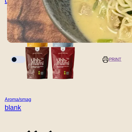
blank
Tilberedningstilstand
PRINT
Portioner
Forberedelsestid
5 minutter
-
+
Aroma/smag
blank
Tilberedningstid
8 minutter