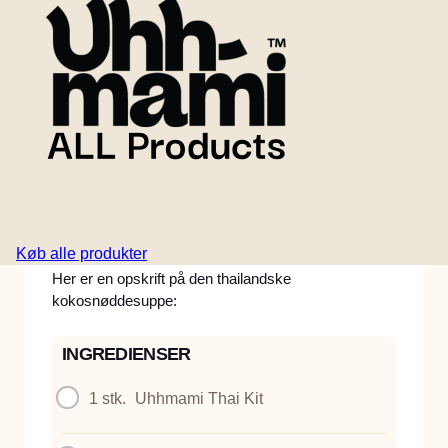
En velduftende og trøstende nudelsuppe i thaistil
med kokosmælk, svampe, forårsløg, frisk chili og
ingefær. Bygget på Uhhmami Thai Kit for dyb,
aromatisk smag og mættende plantebaseret protein.
Et nemt, varmende måltid med friske toppings og en
levende balance.
Køb alle produkter
Her er en opskrift på den thailandske
kokosnøddesuppe:
INGREDIENSER
1 stk.
Uhhmami Thai Kit