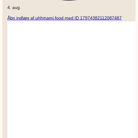
4. aug.
Åbn indlæg af uhhmami.food med ID 17974382112087487