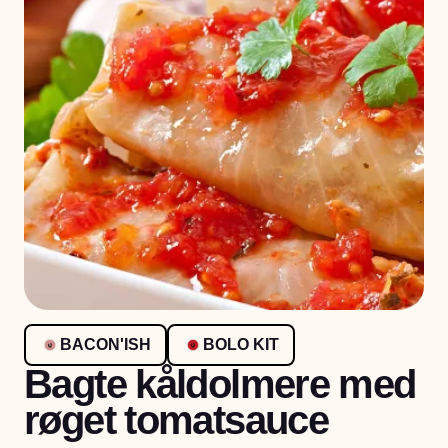
BACON'ISH
BOLO KIT
Bagte kåldolmere med
røget tomatsauce