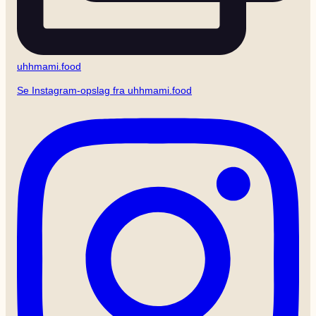
uhhmami.food
Se Instagram-opslag fra uhhmami.food