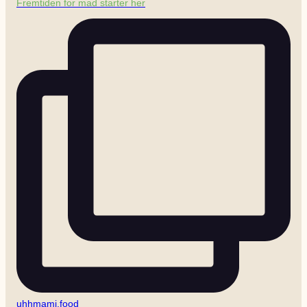
Fremtiden for mad starter her
uhhmami.food