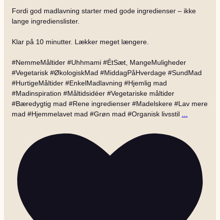
Fordi god madlavning starter med gode ingredienser – ikke
lange ingredienslister.
Klar på 10 minutter. Lækker meget længere.
#NemmeMåltider #Uhhmami #ÉtSæt, MangeMuligheder
#Vegetarisk #ØkologiskMad #MiddagPåHverdage #SundMad
#HurtigeMåltider #EnkelMadlavning #Hjemlig mad
#Madinspiration #Måltidsidéer #Vegetariske måltider
#Bæredygtig mad #Rene ingredienser #Madelskere #Lav mere
mad #Hjemmelavet mad #Grøn mad #Organisk livsstil
...