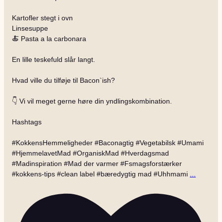
Kartofler stegt i ovn
Linsesuppe
🍝 Pasta a la carbonara
En lille teskefuld slår langt.
Hvad ville du tilføje til Bacon`ish?
👇 Vi vil meget gerne høre din yndlingskombination.
Hashtags
#KokkensHemmeligheder #Baconagtig #Vegetabilsk #Umami
#HjemmelavetMad #OrganiskMad #Hverdagsmad
#Madinspiration #Mad der varmer #Fsmagsforstærker
#kokkens-tips #clean label #bæredygtig mad #Uhhmami
...