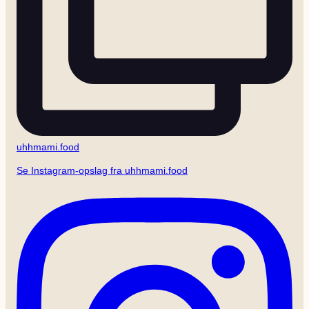
uhhmami.food
Se Instagram-opslag fra uhhmami.food