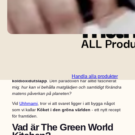
Mat, smak och framtid
Mat är mer än bränsle. Det är kultur, identitet och glädje.
Men det är också en av vår tids största utmaningar. Det
sätt på vilket vi odlar, tillagar och konsumerar mat gör den
till den
enskilt största drivkraften bakom globala
Handla alla produkter
koldioxidutsläpp
. Den paradoxen har alltid fascinerat
mig:
hur kan vi behålla matglädjen och samtidigt förändra
matens påverkan på planeten?
Vid
Uhhmami
, tror vi att svaret ligger i att bygga något
som vi kallar
Köket i den gröna världen
- ett nytt recept
för framtiden.
Vad är The Green World