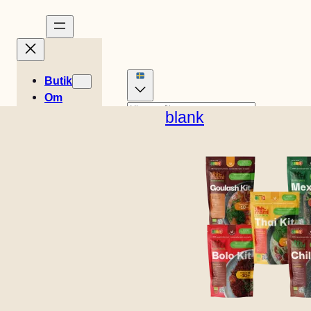
Butik
Om
Berättelser
blank
Engelska (Förenta
Recept
0
staterna)
Dansk
Tysk
Korg
Easy
kr
0,00
Holländska
Spanska
Meals
Engelska (UK)
Franska
Italienska
Plats för
Norska
finska
butik
Kontakt
B2B