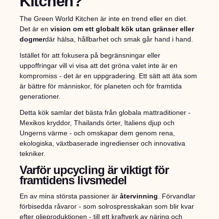
Kitchen?
The Green World Kitchen är inte en trend eller en diet.
Det är en
vision om ett globalt kök utan gränser eller
dogmer
där hälsa, hållbarhet och smak går hand i hand.
Istället för att fokusera på begränsningar eller
uppoffringar vill vi visa att det gröna valet inte är en
kompromiss - det är en uppgradering. Ett sätt att äta som
är bättre för människor, för planeten och för framtida
generationer.
Detta kök samlar det bästa från globala mattraditioner -
Mexikos kryddor, Thailands örter, Italiens djup och
Ungerns värme - och omskapar dem genom rena,
ekologiska, växtbaserade ingredienser och innovativa
tekniker.
Varför upcycling är viktigt för
framtidens livsmedel
En av mina största passioner är
återvinning
. Förvandlar
förbisedda råvaror - som solrospresskakan som blir kvar
efter oljeproduktionen - till ett kraftverk av näring och