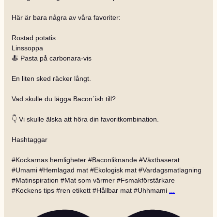
Här är bara några av våra favoriter:
Rostad potatis
Linssoppa
🍝 Pasta på carbonara-vis
En liten sked räcker långt.
Vad skulle du lägga Bacon´ish till?
👇 Vi skulle älska att höra din favoritkombination.
Hashtaggar
#Kockarnas hemligheter #Baconliknande #Växtbaserat
#Umami #Hemlagad mat #Ekologisk mat #Vardagsmatlagning
#Matinspiration #Mat som värmer #Fsmakförstärkare
#Kockens tips #ren etikett #Hållbar mat #Uhhmami
...