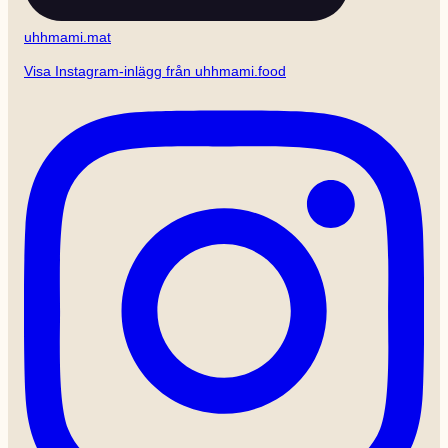
uhhmami.mat
Visa Instagram-inlägg från uhhmami.food