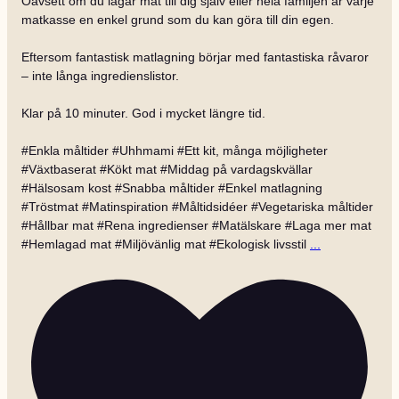
Oavsett om du lagar mat till dig själv eller hela familjen är varje
matkasse en enkel grund som du kan göra till din egen.
Eftersom fantastisk matlagning börjar med fantastiska råvaror
– inte långa ingredienslistor.
Klar på 10 minuter. God i mycket längre tid.
#Enkla måltider #Uhhmami #Ett kit, många möjligheter
#Växtbaserat #Kökt mat #Middag på vardagskvällar
#Hälsosam kost #Snabba måltider #Enkel matlagning
#Tröstmat #Matinspiration #Måltidsidéer #Vegetariska måltider
#Hållbar mat #Rena ingredienser #Matälskare #Laga mer mat
#Hemlagad mat #Miljövänlig mat #Ekologisk livsstil
...