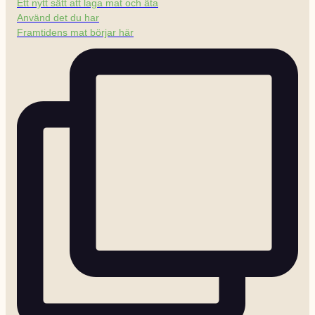
Ett nytt sätt att laga mat och äta
Använd det du har
Framtidens mat börjar här