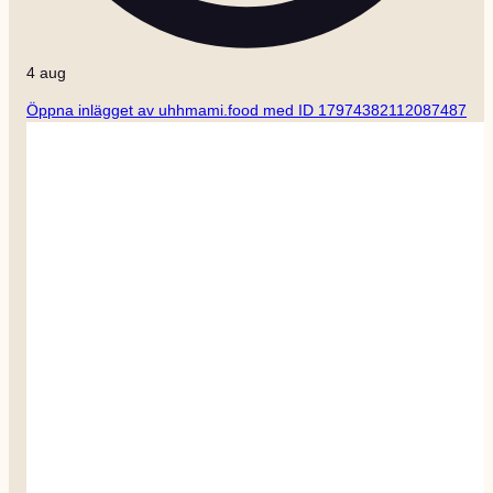
4 aug
Öppna inlägget av uhhmami.food med ID 17974382112087487