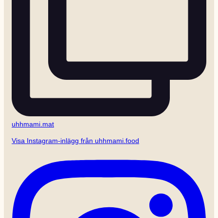
uhhmami.mat
Visa Instagram-inlägg från uhhmami.food