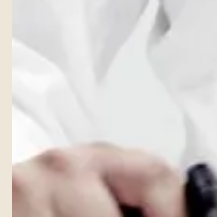
blank
Smak / smak
blank