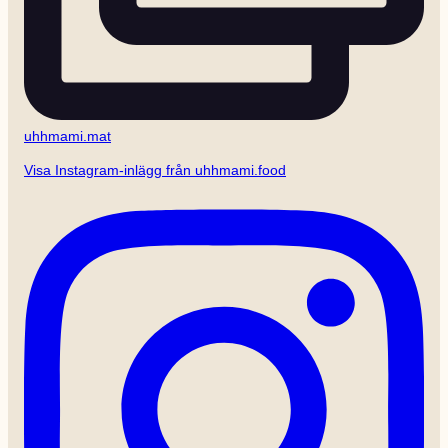
uhhmami.mat
Visa Instagram-inlägg från uhhmami.food