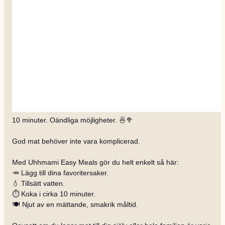
10 minuter. Oändliga möjligheter. 🍜🥦
God mat behöver inte vara komplicerad.
Med Uhhmami Easy Meals gör du helt enkelt så här:
🥕 Lägg till dina favoritersaker.
💧 Tillsätt vatten.
⏱️ Koka i cirka 10 minuter.
🍽️ Njut av en mättande, smakrik måltid.