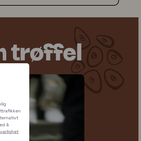
 trøffel
lig
ttrafikken
lternativt
ved å
varlighet