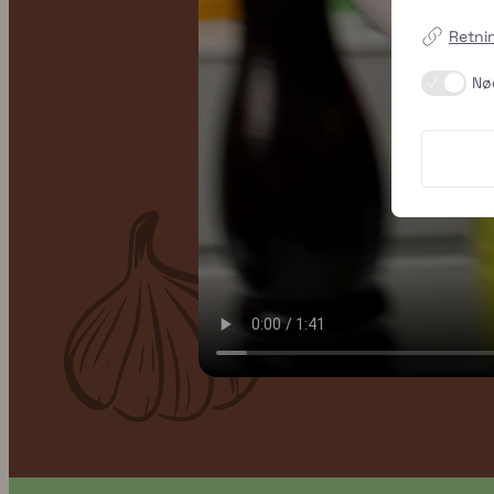
Retni
Nø