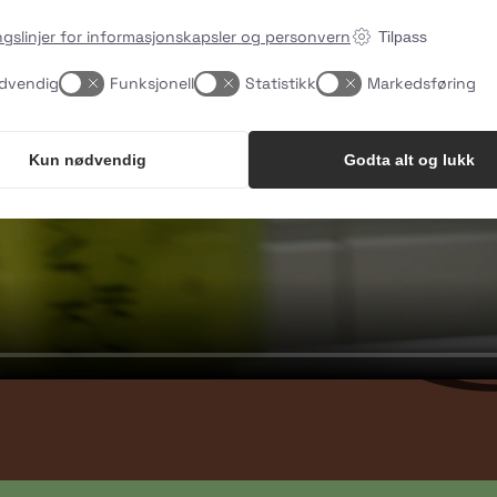
ngslinjer for informasjonskapsler og personvern
Tilpass
dvendig
Funksjonell
Statistikk
Markedsføring
Kun nødvendig
Godta alt og lukk