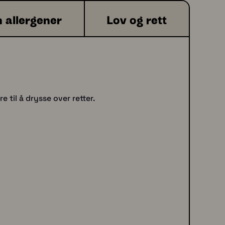
0
 allergener
Lov og rett
0
e til å drysse over retter.