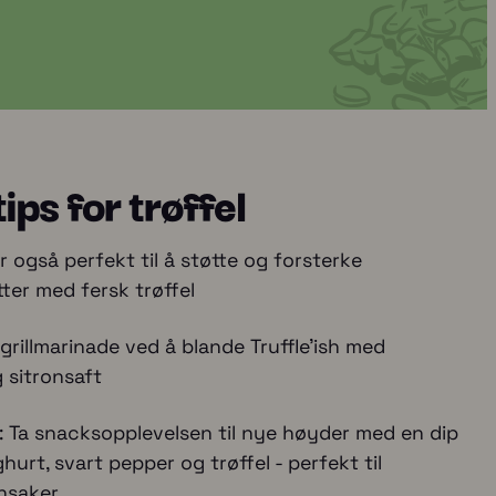
ips for trøffel
er også perfekt til å støtte og forsterke
tter med fersk trøffel
grillmarinade ved å blande Truffle'ish med
g sitronsaft
e: Ta snacksopplevelsen til nye høyder med en dip
hurt, svart pepper og trøffel - perfekt til
nsaker