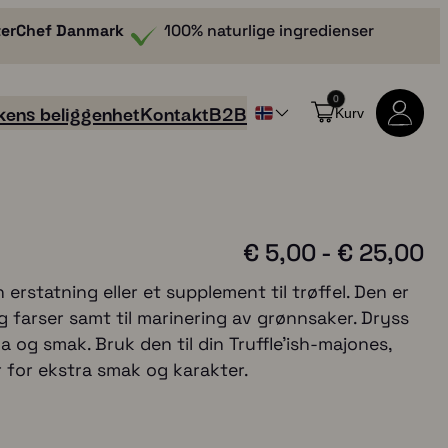
terChef Danmark
100% naturlige ingredienser
0
kens beliggenhet
Kontakt
B2B
Kurv
P
€
5,00
-
€
25,00
r
 erstatning eller et supplement til trøffel. Den er
og farser samt til marinering av grønnsaker. Dryss
i
a og smak. Bruk den til din Truffle'ish-majones,
s
r for ekstra smak og karakter.
o
Handle alle produkter
m