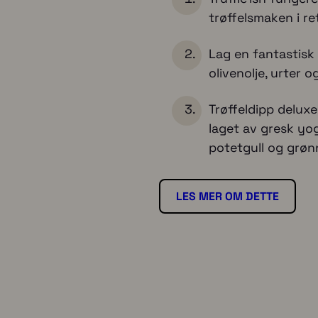
n
trøffelsmaken i re
t
a
Lag en fantastisk 
l
olivenolje, urter o
l
Trøffeldipp delux
laget av gresk yog
potetgull og grøn
LES MER OM DETTE