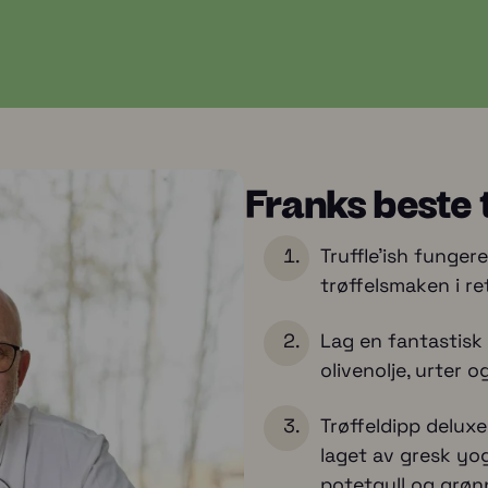
Franks beste t
Truffle'ish funger
trøffelsmaken i re
Lag en fantastisk 
olivenolje, urter o
Trøffeldipp delux
laget av gresk yog
potetgull og grøn