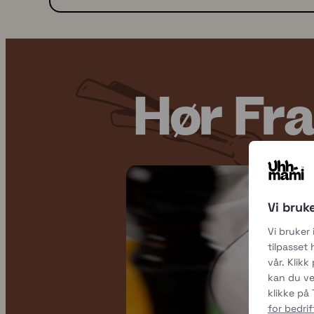
Hør Fra
Vi bruk
Vi bruker
tilpasset
vår. Klikk
kan du ve
klikke på
for bedri