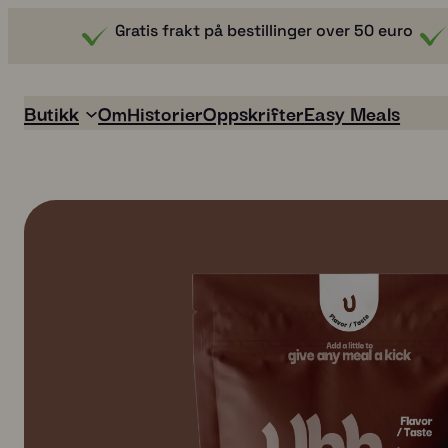
Gratis frakt på bestillinger over 50 euro
Butikk
Om
Historier
Oppskrifter
Easy Meals
Easy Meals
Boullion