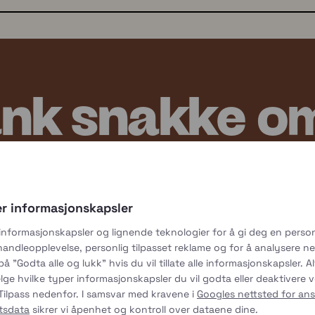
nk snakke om
er informasjonskapsler
 informasjonskapsler og lignende teknologier for å gi deg en person
 handleopplevelse, personlig tilpasset reklame og for å analysere ne
 på "Godta alle og lukk" hvis du vil tillate alle informasjonskapsler. A
lge hvilke typer informasjonskapsler du vil godta eller deaktivere 
 Tilpass nedenfor. I samsvar med kravene i
Googles nettsted for ans
ftsdata
sikrer vi åpenhet og kontroll over dataene dine.