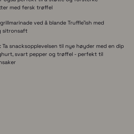
i
tter med fersk trøffel
l
grillmarinade ved å blande Truffle'ish med
o
g sitronsaft
g
e: Ta snacksopplevelsen til nye høyder med en dip
m
hurt, svart pepper og trøffel - perfekt til
e
nsaker
d
€
2
5
,