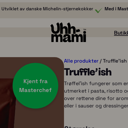
Utviklet av danske Michelin-stjernekokker
Med i Mas
Butik
Alle produkter
/ Truffle'ish
Truffle’ish
Kjent fra
Trøffel'ish fungerer som en
Masterchef
utmerket i pasta, risotto 
over rettene dine for arom
eller i sauser og dressinge
Smak/aroma