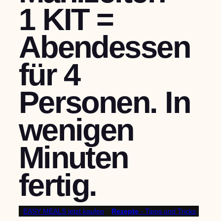
1 KIT =
Abendessen
für 4
Personen. In
wenigen
Minuten
fertig.
EASY MEALS jetzt kaufen
Rezepte
- Tipps und Tricks