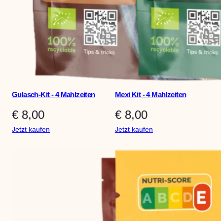
Gulasch-Kit - 4 Mahlzeiten
Mexi Kit - 4 Mahlzeiten
€
8,00
€
8,00
:
:
Jetzt kaufen
Jetzt kaufen
Goulash
Mexi
Kit
Kit
–
–
4
4
meals
meals