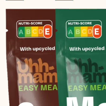
Bolo
Chili
Kit
Kit
–
–
4
4
meals
meals