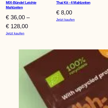
MIX-Bündel Leichte
Thai Kit - 4 Mahlzeiten
Mahlzeiten
€
8,00
€
36,00
–
:
Jetzt kaufen
Preisspanne:
Thai
€
128,00
Kit
:
Jetzt kaufen
€ 36,00
–
MIX
4
bis
Bundles
meals
Easy
€ 128,00
Meals