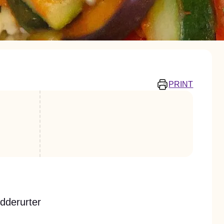
PRINT
dderurter