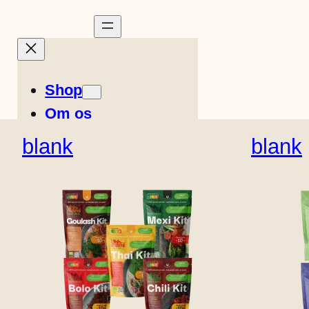
Shop
Om os
Historier
blank
blank
Opskrifter
Easy Meals
Italiensk
Norsk
F
Find forhandler