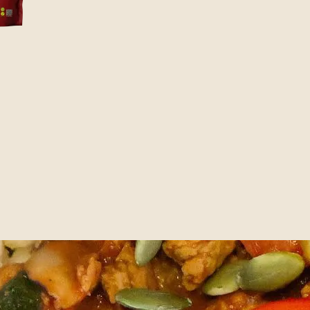
korn
ydderurter VEJLEDNING HURTIGT TIP: Tilsæt
booster næringsstofferne endnu mere.