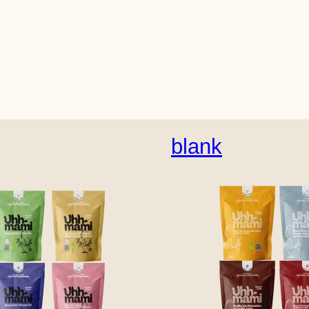
blank
Engelsk (USA)
Tysk
Hollandsk
Spansk
Sve
insk