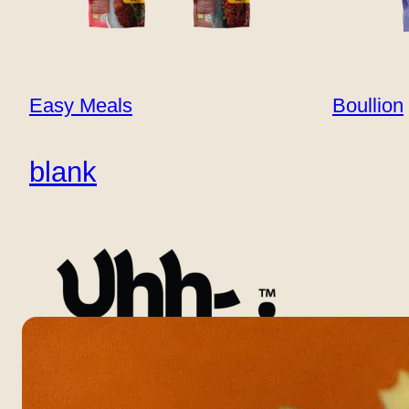
Kontakt
B2B
Easy Meals
Boullion
blank
Gou
En farverig og mættende kornskål med røg
ristede græskarkerner for knas. Sco