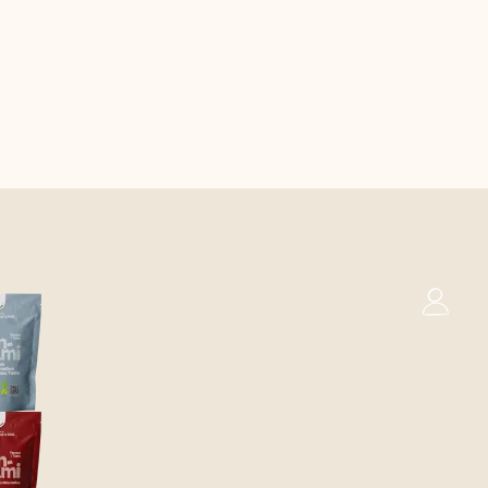
0
Kurv
nsk
Engelsk (UK)
Fransk
€
0,00