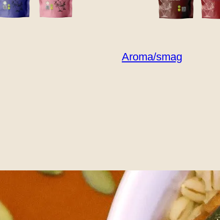
Aroma/smag
GOULASH KIT
lash-skål med 
et goulashsauce, ristede grøntsager og friske kr
rer A: rigt på grøntsager og fibre. Fuldkornsvalg 