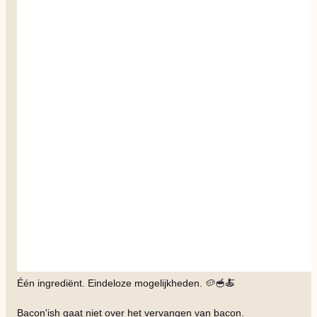
Één ingrediënt. Eindeloze mogelijkheden. 🥔🥣🍝
Bacon'ish gaat niet over het vervangen van bacon.