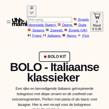
Engels
0
(Verenigde Staten)
Deens
Duits
Mand
€
0,00
Spaans
Zweeds
Engels (UK)
Frans
Italiaans
Noors
Fins
BOLO KIT
BOLO - Italiaanse
klassieker
Een rijke en bevredigende Italiaans geïnspireerde
bolognese met diepe umami en de zoetheid van
seizoensgroenten. Perfect met pasta of als basis voor
lasagne. Hier is een recept voor de bolognese: