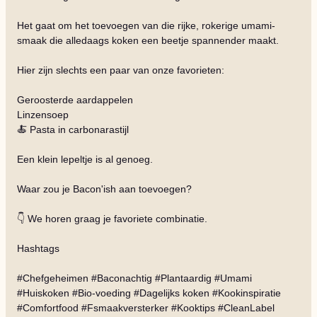
Het gaat om het toevoegen van die rijke, rokerige umami-
smaak die alledaags koken een beetje spannender maakt.
Hier zijn slechts een paar van onze favorieten:
Geroosterde aardappelen
Linzensoep
🍝 Pasta in carbonarastijl
Een klein lepeltje is al genoeg.
Waar zou je Bacon'ish aan toevoegen?
👇 We horen graag je favoriete combinatie.
Hashtags
#Chefgeheimen #Baconachtig #Plantaardig #Umami
#Huiskoken #Bio-voeding #Dagelijks koken #Kookinspiratie
#Comfortfood #Fsmaakversterker #Kooktips #CleanLabel