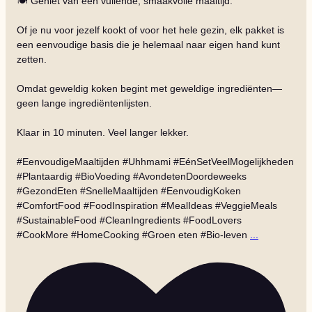
🍽️ Geniet van een vullende, smaakvolle maaltijd.
Of je nu voor jezelf kookt of voor het hele gezin, elk pakket is
een eenvoudige basis die je helemaal naar eigen hand kunt
zetten.
Omdat geweldig koken begint met geweldige ingrediënten—
geen lange ingrediëntenlijsten.
Klaar in 10 minuten. Veel langer lekker.
#EenvoudigeMaaltijden #Uhhmami #EénSetVeelMogelijkheden
#Plantaardig #BioVoeding #AvondetenDoordeweeks
#GezondEten #SnelleMaaltijden #EenvoudigKoken
#ComfortFood #FoodInspiration #MealIdeas #VeggieMeals
#SustainableFood #CleanIngredients #FoodLovers
#CookMore #HomeCooking #Groen eten #Bio-leven
...