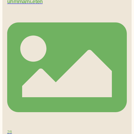
uhmmami.eten
28