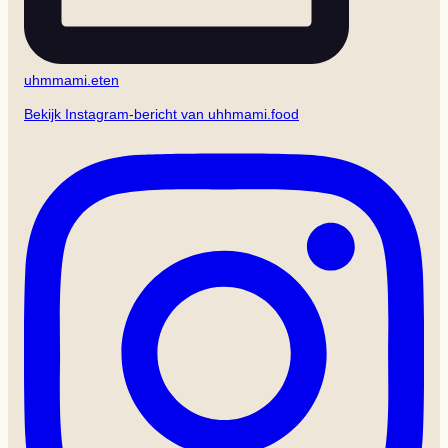
uhmmami.eten
Bekijk Instagram-bericht van uhhmami.food