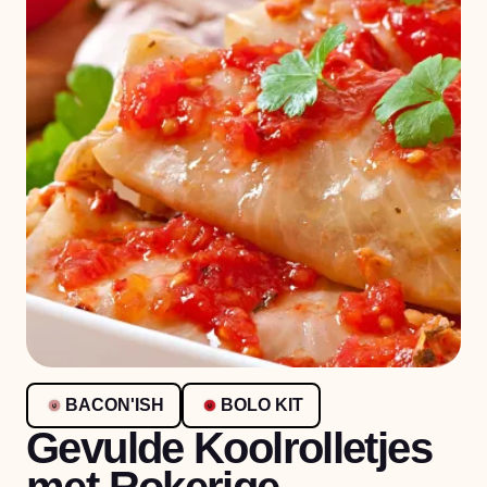
BACON'ISH
BOLO KIT
Gevulde Koolrolletjes
met Rokerige