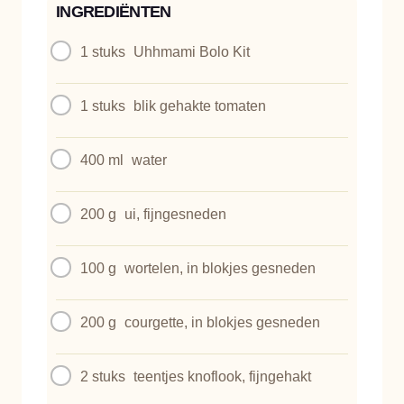
INGREDIËNTEN
1 stuks
Uhhmami Bolo Kit
1 stuks
blik gehakte tomaten
400 ml
water
200 g
ui, fijngesneden
100 g
wortelen, in blokjes gesneden
200 g
courgette, in blokjes gesneden
2 stuks
teentjes knoflook, fijngehakt