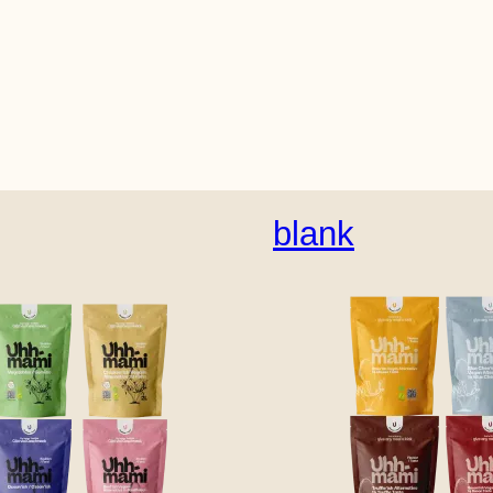
blank
Engelsk (USA)
Dansk
Tysk
Nederlandsk
S
Finsk