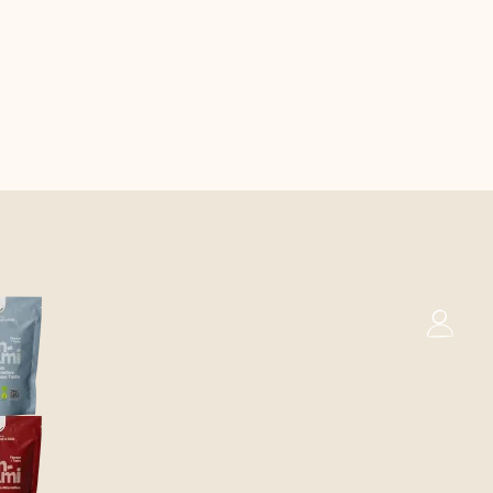
0
Kurv
pansk
Svensk
Engelsk (UK)
€
0,00