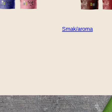
Smak/aroma
THAI KIT
 - Kremet og v
pe med kokosmelk, ingefær og basilikum. Trøstende, 
haisuppen: OPPSKRIFT VEILEDNING Serveringsfo