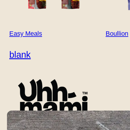
beliggenhet
Kontakt
B2B
Easy Meals
Boullion
blank
THAI SOUP
En silkeaktig og aromatisk thai-inspirert sup
på t