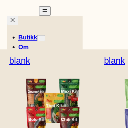
Butikk
Om
Historier
blank
blank
Oppskrifter
Easy Meals
Fransk
Italiensk
Butikkens