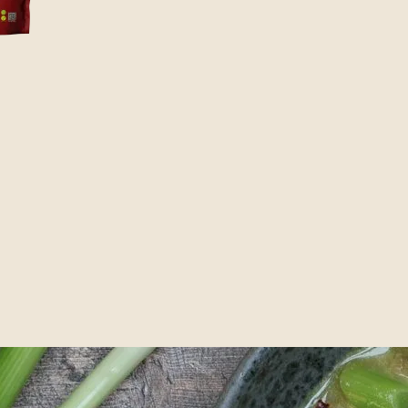
elduftende
frisk og full av umami. Her får du oppskriften
rslag