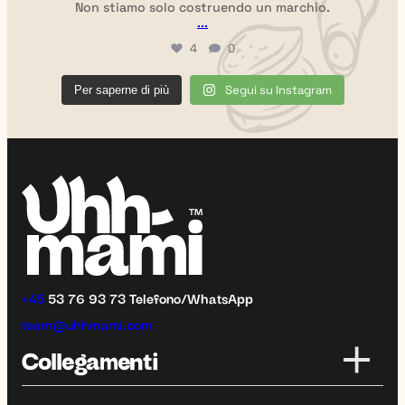
Non stiamo solo costruendo un marchio.
...
4
0
Segui su Instagram
Per saperne di più
+45
53 76 93 73 Telefono/WhatsApp
team@uhhmami.com
Collegamenti