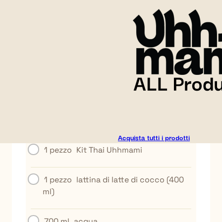
Una zuppa setosa e aromatica di ispirazione
tailandese con latte di cocco, zenzero e
basilico. Confortante, fresca e ricca di umami.
Ecco la ricetta della zuppa tailandese:
INGREDIENTI
Acquista tutti i prodotti
1 pezzo
Kit Thai Uhhmami
1 pezzo
lattina di latte di cocco (400
ml)
700 ml
acqua