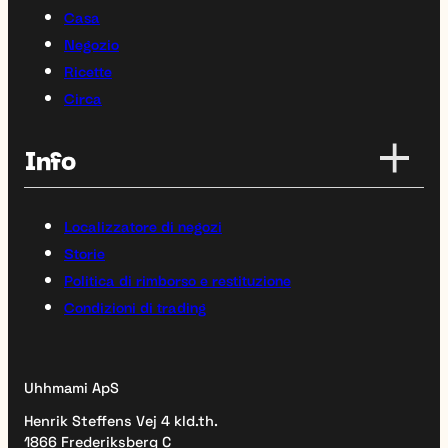
Casa
Negozio
Ricette
Circa
Info
Localizzatore di negozi
Storie
Politica di rimborso e restituzione
Condizioni di trading
Uhhmami ApS
Henrik Steffens Vej 4 kld.th.
1866 Frederiksberg C