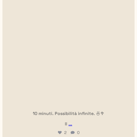
10 minuti. Possibilità infinite. 🍜🥦
Il
...
2
0