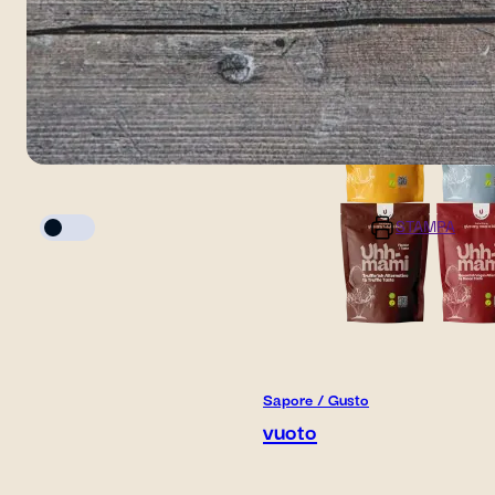
vuoto
Modalità di cottura
STAMPA
Dosi
Tempo di preparazione
10 minuti
-
+
Sapore / Gusto
vuoto
Tempo di cottura
10 minuti