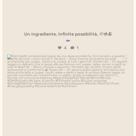
Un ingrediente. Infinite possibilità. 🥔🥣🍝
...
4
1
uhhmami.cibo
Luglio 7