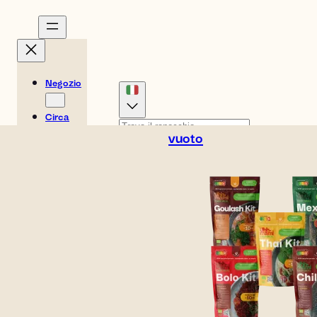
Negozio
Circa
Storie
vuoto
Inglese (Stati Uniti)
Ricette
0
Danese
Tedesco
Easy
Cesta
Olandese
Spagnolo
€
0,00
Meals
Svedese
Inglese (UK)
Francese
Norvegese
Posizione
Finlandese
del
negozio
Contatto
B2B