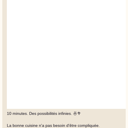
10 minutes. Des possibilités infinies. 🍜🥦
La bonne cuisine n'a pas besoin d'être compliquée.