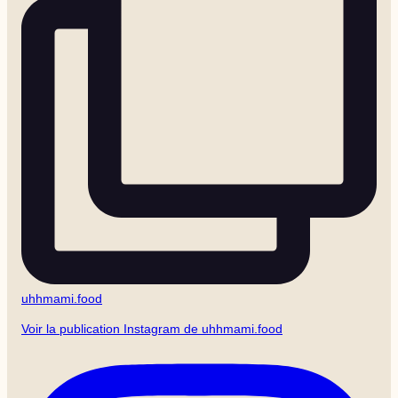
uhhmami.food
Voir la publication Instagram de uhhmami.food