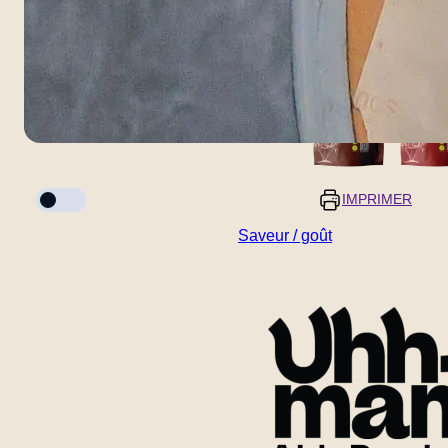
Mode cuisson
IMPRIMER
Saveur / goût
Portions
Temps de préparation
5 minutes
-
+
Temps de cuisson
20 minutes