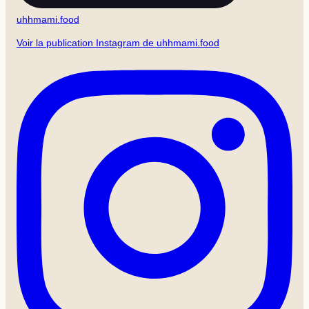
uhhmami.food
Voir la publication Instagram de uhhmami.food