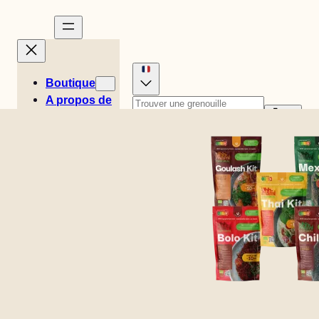
Boutique
A propos de
Histoires
Anglais (États-Unis)
Recettes
0
Danois
Allemand
Panier
Néerlandais
Espagnol
Easy Meals
€
0,00
Suédois
Anglais (UK)
Emplacement
Italien
Norvégien
du magasin
Finlandais
Contact
B2B
BOLO KIT