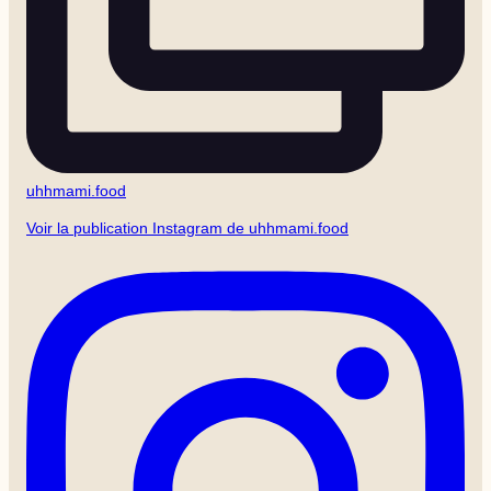
uhhmami.food
Voir la publication Instagram de uhhmami.food