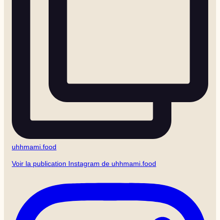
uhhmami.food
Voir la publication Instagram de uhhmami.food