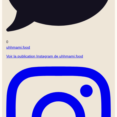
0
uhhmami.food
Voir la publication Instagram de uhhmami.food