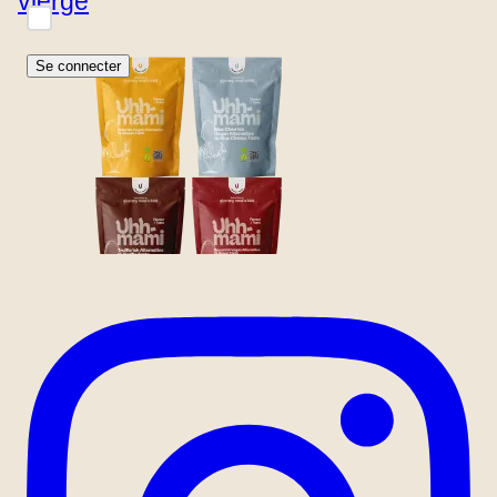
vierge
Souvenez-vous de moi
Se connecter
Vous avez oublié votre mot de passe ?
Réinitialiser le mot de
passe
Saveur / goût
vierge