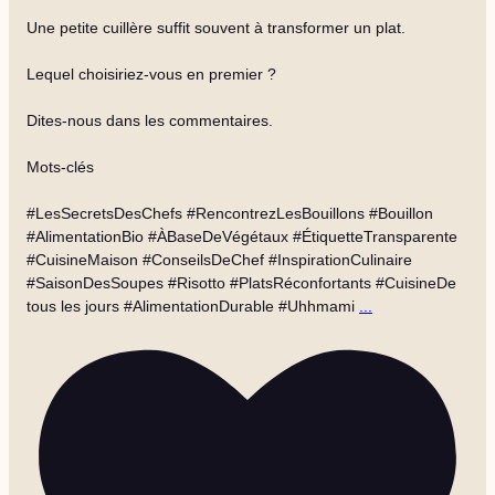
Une petite cuillère suffit souvent à transformer un plat.
Lequel choisiriez-vous en premier ?
Dites-nous dans les commentaires.
Mots-clés
#LesSecretsDesChefs #RencontrezLesBouillons #Bouillon
#AlimentationBio #ÀBaseDeVégétaux #ÉtiquetteTransparente
#CuisineMaison #ConseilsDeChef #InspirationCulinaire
#SaisonDesSoupes #Risotto #PlatsRéconfortants #CuisineDe
tous les jours #AlimentationDurable #Uhhmami
...