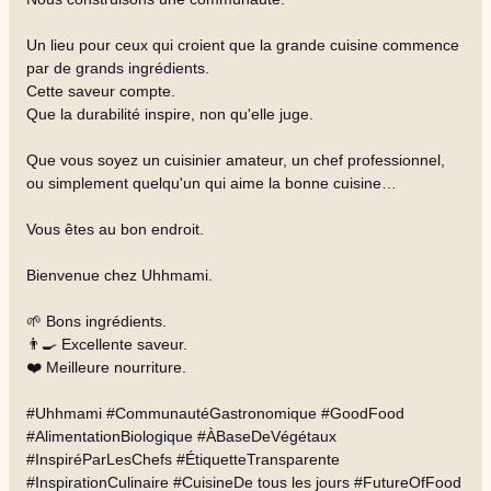
Un lieu pour ceux qui croient que la grande cuisine commence
par de grands ingrédients.
Cette saveur compte.
Que la durabilité inspire, non qu'elle juge.
Que vous soyez un cuisinier amateur, un chef professionnel,
ou simplement quelqu'un qui aime la bonne cuisine…
Vous êtes au bon endroit.
Bienvenue chez Uhhmami.
🌱 Bons ingrédients.
👨‍🍳 Excellente saveur.
❤️ Meilleure nourriture.
#Uhhmami #CommunautéGastronomique #GoodFood
#AlimentationBiologique #ÀBaseDeVégétaux
#InspiréParLesChefs #ÉtiquetteTransparente
#InspirationCulinaire #CuisineDe tous les jours #FutureOfFood