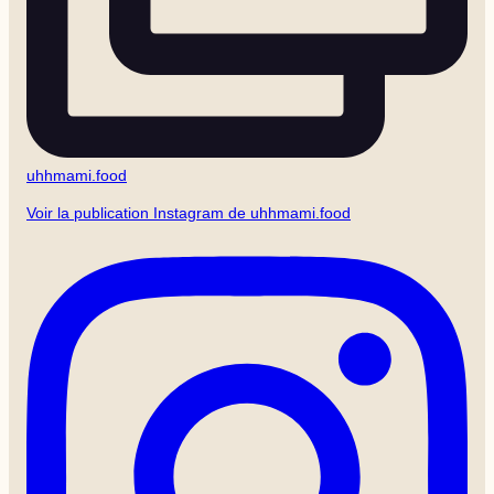
uhhmami.food
Voir la publication Instagram de uhhmami.food