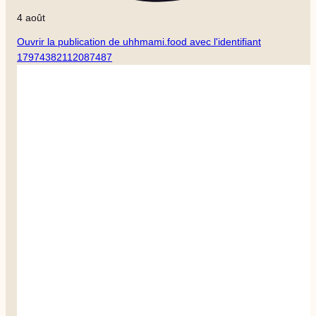
4 août
Ouvrir la publication de uhhmami.food avec l'identifiant
17974382112087487