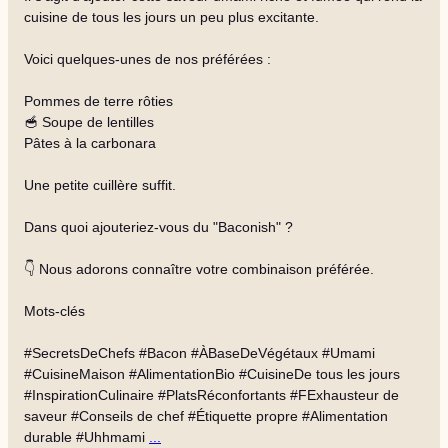
cuisine de tous les jours un peu plus excitante.
Voici quelques-unes de nos préférées :
Pommes de terre rôties
🥣 Soupe de lentilles
Pâtes à la carbonara
Une petite cuillère suffit.
Dans quoi ajouteriez-vous du "Baconish" ?
👇 Nous adorons connaître votre combinaison préférée.
Mots-clés
#SecretsDeChefs #Bacon #ÀBaseDeVégétaux #Umami
#CuisineMaison #AlimentationBio #CuisineDe tous les jours
#InspirationCulinaire #PlatsRéconfortants #FExhausteur de
saveur #Conseils de chef #Étiquette propre #Alimentation
durable #Uhhmami
...