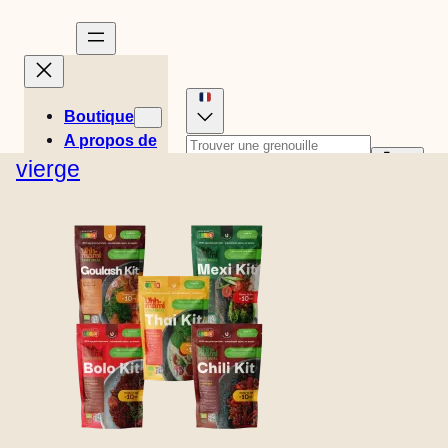
Boutique
A propos de
Histoires
vierge
Anglais (États-Unis)
Recettes
0
Danois
Allemand
Panier
Néerlandais
Espagnol
Easy Meals
€
0,00
Suédois
Anglais (UK)
Emplacement
Italien
Norvégien
du magasin
Finlandais
Contact
B2B