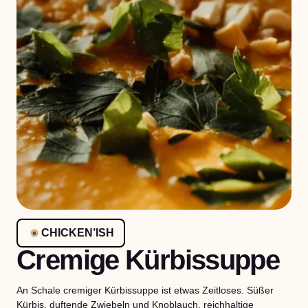
CHICKEN’ISH
Cremige Kürbissuppe
An Schale cremiger Kürbissuppe ist etwas Zeitloses. Süßer
Kürbis, duftende Zwiebeln und Knoblauch, reichhaltige