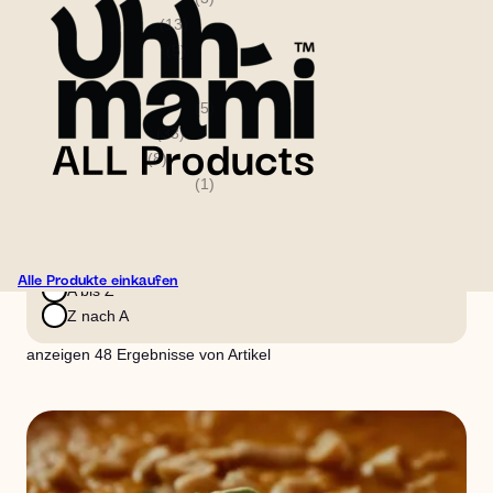
Chee'ish
(13)
Truffle’ish
(5)
Nach Chefkoch filtern
Emma Greenfield
(5)
Frank Lantz
(33)
Julie Lindh
(8)
Mathilde Rudolph
(1)
Sortieren nach
Jüngste bis älteste
Älteste bis neueste
Alle Produkte einkaufen
A bis Z
Z nach A
anzeigen
48
Ergebnisse von
Artikel