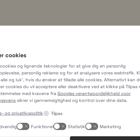
n
uhmmami.eten
er cookies
7 jul
 cookies og lignende teknologier for at give dig en personlig
plevelse, personlig reklame og for at analysere vores webtrafik. Kl
alle og luk', hvis du ønsker at tillade alle cookies. Alternativt kan 
er cookies du vil acceptere eller deaktivere ved at klikke på Tilpas
sstemmelse med kravene fra
Googles verantwoordelijkheid voor
egevens
sikrer vi gennemsigtighed og kontrol over dine data.
- og privatlivspolitik
Tilpas
dvendig
Funktionel
Statistik
Marketing