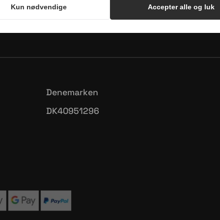
Kun nødvendige
Accepter alle og luk
indeloze
Elk geweldig gerecht
We zij
🥔🥣🍝
begint met een geweldige
merk 
...
1
0
n
uhmmami.eten
Jul 1