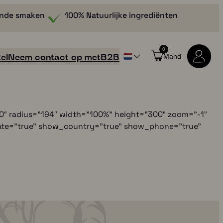
nde smaken
100% Natuurlijke ingrediënten
0
el
Neem contact op met
B2B
Mand
″ radius="194″ width="100%" height="300″ zoom="-1″
state="true" show_country="true" show_phone="true"
Alle producten bekijken