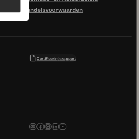
n niet zomaar een
Bijschrift
aan het bouwen.
...
Elke dag koken verdient
meer
...
4
0
4
0
uhmmami.eten
uhmmami.eten
29 jun
28 jun