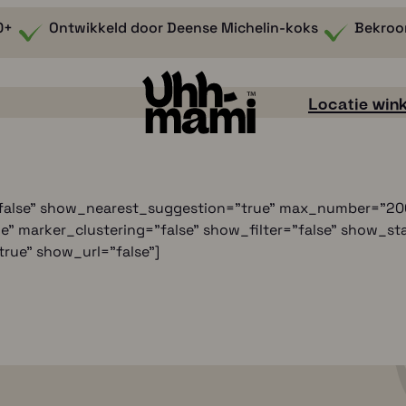
0+
Ontwikkeld door Deense Michelin-koks
Bekroo
Locatie wink
alse" show_nearest_suggestion="true" max_number="200
ue" marker_clustering="false" show_filter="false" show_
ue" show_url="false"]
Smaak