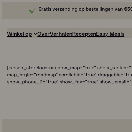
Gratis verzending op bestellingen van €5
Winkel op
Over
Verhalen
Recepten
Easy Meals
[wpseo_storelocator show_map="true" show_radius="f
map_style="roadmap" scrollable="true" draggable="tr
show_phone_2="true" show_fax="true" show_email="tr
Easy Meals
Boullion