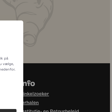
uhmmami.eten
uhmmami.eten
6 jul
5 juli
ik på
du vælge,
 nedenfor.