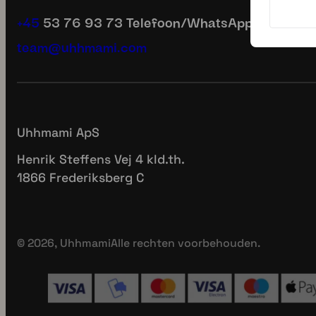
10 minuten. Eindeloze
Één ingrediënt. E
mogelijkheden.🍜🥦
mogelijkheden.
...
...
2
0
4
1
uhmmami.eten
uhmmami.ete
4 juli
2 juli