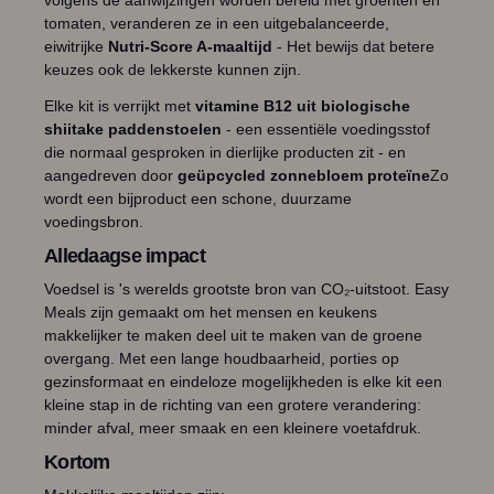
volgens de aanwijzingen worden bereid met groenten en
tomaten, veranderen ze in een uitgebalanceerde,
eiwitrijke
Nutri-Score A-maaltijd
- Het bewijs dat betere
keuzes ook de lekkerste kunnen zijn.
Elke kit is verrijkt met
vitamine B12 uit biologische
shiitake paddenstoelen
- een essentiële voedingsstof
die normaal gesproken in dierlijke producten zit - en
aangedreven door
geüpcycled zonnebloem proteïne
Zo
wordt een bijproduct een schone, duurzame
voedingsbron.
Alledaagse impact
Voedsel is 's werelds grootste bron van CO₂-uitstoot. Easy
Meals zijn gemaakt om het mensen en keukens
makkelijker te maken deel uit te maken van de groene
overgang. Met een lange houdbaarheid, porties op
gezinsformaat en eindeloze mogelijkheden is elke kit een
kleine stap in de richting van een grotere verandering:
minder afval, meer smaak en een kleinere voetafdruk.
Kortom