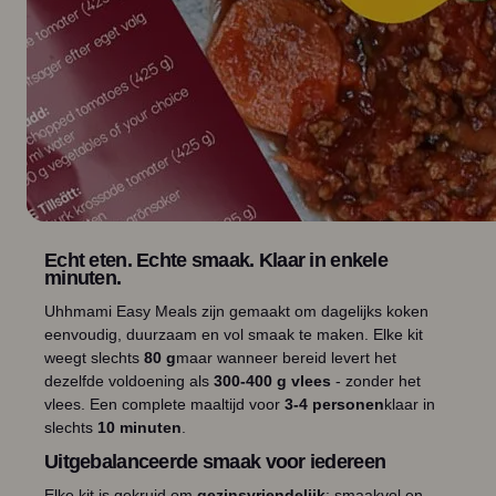
Echt eten. Echte smaak. Klaar in enkele
minuten.
Uhhmami Easy Meals zijn gemaakt om dagelijks koken
eenvoudig, duurzaam en vol smaak te maken. Elke kit
weegt slechts
80 g
maar wanneer bereid levert het
dezelfde voldoening als
300-400 g vlees
- zonder het
vlees. Een complete maaltijd voor
3-4 personen
klaar in
slechts
10 minuten
.
Uitgebalanceerde smaak voor iedereen
Elke kit is gekruid om
gezinsvriendelijk
: smaakvol en