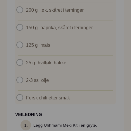
200 g
løk, skåret i terninger
150 g
paprika, skåret i terninger
125 g
mais
25 g
hvitløk, hakket
2-3 ss
olje
Fersk chili etter smak
VEILEDNING
Legg Uhhmami Mexi Kit i en gryte.