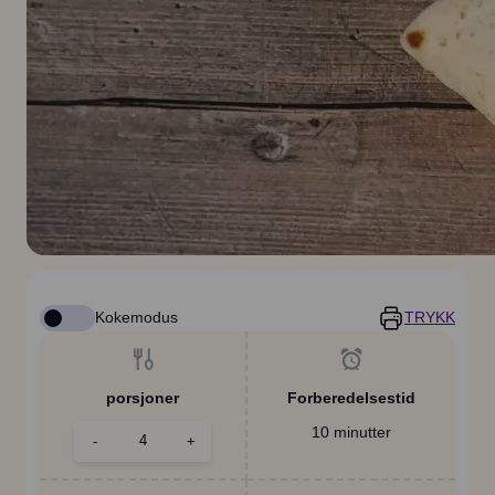
Kokemodus
TRYKK
porsjoner
Forberedelsestid
10 minutter
-
+