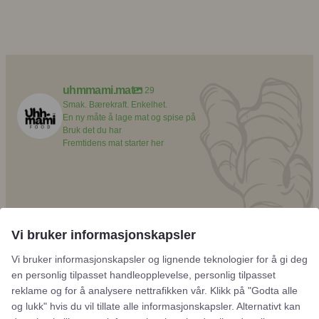
uhmmami.mat
29
Smak. Bærekraft. Enkelhet.
En ny måte å lage mat og spise på
Bruk det du har
Fremtidens mat starter her
uhmmami.mat
7. aug.
Vi bruker informasjonskapsler
Vi bruker informasjonskapsler og lignende teknologier for å gi deg
en personlig tilpasset handleopplevelse, personlig tilpasset
reklame og for å analysere nettrafikken vår. Klikk på "Godta alle
og lukk" hvis du vil tillate alle informasjonskapsler. Alternativt kan