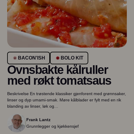
BACON'ISH
BOLO KIT
Ovnsbakte kålruller
med røkt tomatsaus
Beskrivelse En trøstende klassiker gjenforent med grønnsaker,
linser og dyp umami-smak. Møre kålblader er fylt med en rik
blanding av linser, løk og…
Frank Lantz
Grunnlegger og kjøkkensjef