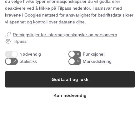
du velge hvilke typer informasjonskapsler du vil godta eller
deaktivere ved å klikke på Tilpass nedenfor. I samsvar med
kravene i
Googles nettsted for ansvarlighet for bedriftsdata
sikrer
vi åpenhet og kontroll over dataene dine.
Retningslinjer for informasjonskapsler og personvern
Tilpass
Nødvendig
Funksjonell
Statistikk
Markedsføring
Godta alt og lukk
Kun nødvendig
Hva gjør et enkelt måltid... enkelt? 🌱
Det
...
1
0
uhmmami.mat