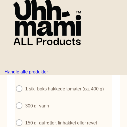
En dristig og tilfredsstillende plantebasert variant av
den klassiske Sloppy Joe. Gulrøtter, grønnkål, løk,
hvitløk og paprika kokt i en fyldig chilisaus fra
Uhhmami Chili Kit. Perfekt rotete, dypt smakfull og
klar på få minutter.
Her er oppskriften på Chili Sloppy Joes:
INGREDIENSER
Handle alle produkter
1 stk
Uhhmami Chili Kit
1 stk
boks hakkede tomater (ca. 400 g)
300 g
vann
150 g
gulrøtter, finhakket eller revet