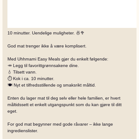
10 minutter. Uendelige muligheter. 🍜🥦
God mat trenger ikke å være komplisert.
Med Uhhmami Easy Meals gjør du enkelt følgende:
🥕 Legg til favorittgrønnsakene dine.
💧 Tilsett vann.
⏱️ Kok i ca. 10 minutter.
🍽️ Nyt et tilfredsstillende og smaksrikt måltid.
Enten du lager mat til deg selv eller hele familien, er hvert
måltidssett et enkelt utgangspunkt som du kan gjøre til ditt
eget.
For god mat begynner med gode råvarer – ikke lange
ingredienslister.