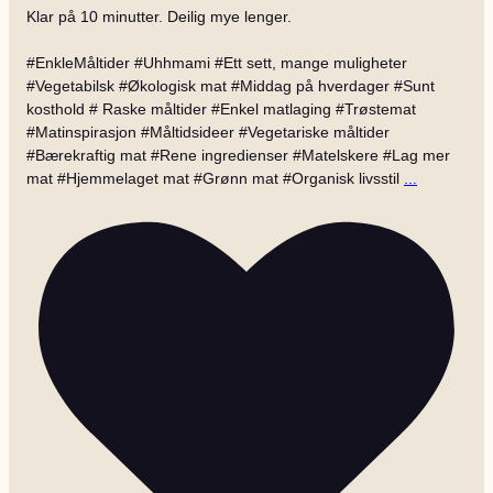
Klar på 10 minutter. Deilig mye lenger.
#EnkleMåltider #Uhhmami #Ett sett, mange muligheter
#Vegetabilsk #Økologisk mat #Middag på hverdager #Sunt
kosthold # Raske måltider #Enkel matlaging #Trøstemat
#Matinspirasjon #Måltidsideer #Vegetariske måltider
#Bærekraftig mat #Rene ingredienser #Matelskere #Lag mer
mat #Hjemmelaget mat #Grønn mat #Organisk livsstil
...