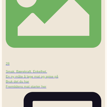
28
Smak. Bærekraft. Enkelhet.
En ny måte å lage mat og spise på
Bruk det du har
Fremtidens mat starter her