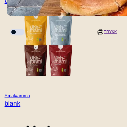
blank
Kokemodus
TRYKK
porsjoner
Forberedelsestid
5 minutter
-
+
Tilberedningstid
Smak/aroma
10 minutter
blank