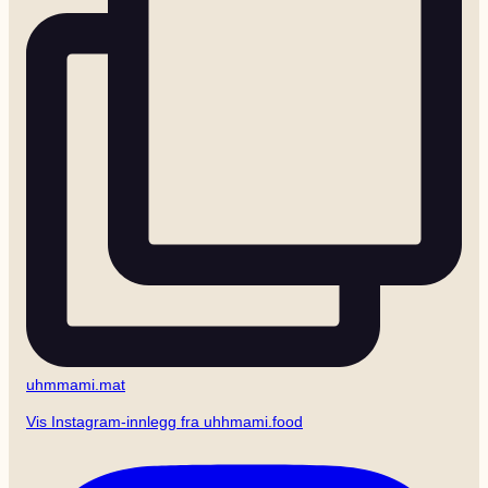
uhmmami.mat
Vis Instagram-innlegg fra uhhmami.food