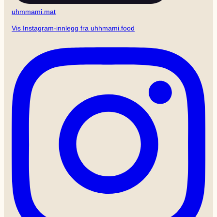
uhmmami.mat
Vis Instagram-innlegg fra uhhmami.food