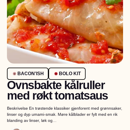
BACON'ISH
BOLO KIT
Ovnsbakte kålruller
med røkt tomatsaus
Beskrivelse En trøstende klassiker gjenforent med grønnsaker,
linser og dyp umami-smak. Møre kålblader er fylt med en rik
blanding av linser, løk og…