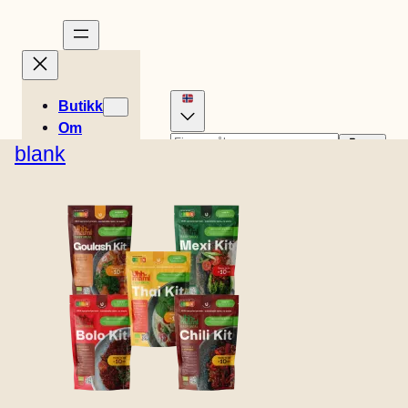
Butikk
Om
Historier
blank
Engelsk (USA)
Dansk
Oppskrifter
0
Tysk
Nederlandsk
Kurv
Easy Meals
€
0,00
Spansk
Svensk
Engelsk (UK)
Fransk
Butikkens
Italiensk
Finsk
beliggenhet
Kontakt
B2B
CHILI KIT