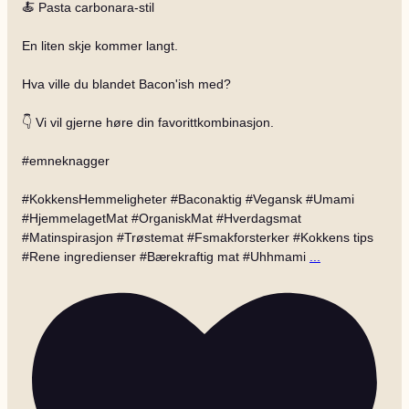
🍝 Pasta carbonara-stil
En liten skje kommer langt.
Hva ville du blandet Bacon'ish med?
👇 Vi vil gjerne høre din favorittkombinasjon.
#emneknagger
#KokkensHemmeligheter #Baconaktig #Vegansk #Umami
#HjemmelagetMat #OrganiskMat #Hverdagsmat
#Matinspirasjon #Trøstemat #Fsmakforsterker #Kokkens tips
#Rene ingredienser #Bærekraftig mat #Uhhmami
...