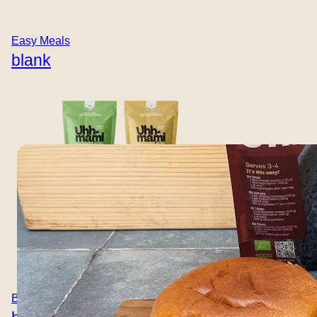
Chili Sloppy Joes
Easy Meals
En dristig og mettende plantebasert variant av den
blank
klassiske Sloppy Joe. Gulrøtter, grønnkål, løk, hvitløk og
paprika kokt i en fyldig chilisaus fra Uhhmami Chili Kit.
Perfekt rotete, dypt smakfull og klar på få minutter. Her
er oppskriften på Chili Sloppy Joes: Tips: Bruk bacon for
å få en røkt smak Bruk...
Boullion