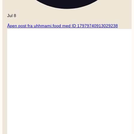
Jul 8
Åpen post fra uhhmami.food med ID 17979740913029238