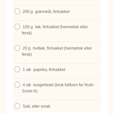
200 g
grønnkål, finhakket
100 g
løk, finhakket (hermetisk eller
fersk)
20 g
hvitløk, finhakket (hermetisk eller
fersk)
1 stk
paprika, finhakket
4 stk
burgerbrød (bruk fullkorn for Nutri-
Score A)
Salt, etter smak