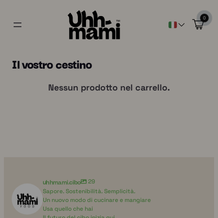
0
Il vostro cestino
Nessun prodotto nel carrello.
uhhmami.cibo
29
Sapore. Sostenibilità. Semplicità.
Un nuovo modo di cucinare e mangiare
Usa quello che hai
Il futuro del cibo inizia qui