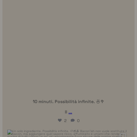
10 minuti. Possibilità infinite. 🍜🥦
Il
...
2
0
uhhmami.cibo