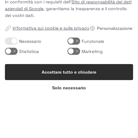
In conformità con i requisiti dell'
Sito di responsabilità dei dati
aziendali di Google
, garantiamo la trasparenza e il controllo
dei vostri dati.
Informativa sui cookie e sulla privacy
Personalizzazione
Necessario
Funzionale
+45
53 76 93 73 Telefono/WhatsApp
team@uhhmami.com
Statistica
Marketing
Collegamenti
Accettare tutto e chiudere
Info
Solo necessario
Uhhmami ApS
Henrik Steffens Vej 4 kld.th.
1866 Frederiksberg C
Danimarca