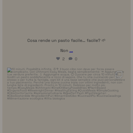
Cosa rende un pasto facile… facile? 🌱
Non
...
2
0
uhhmami.cibo
Ago 4