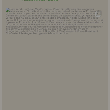
uhhmami.cibo
7 ago