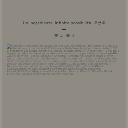
Un ingrediente. Infinite possibilità. 🥔🥣🍝
...
4
1
uhhmami.cibo
Luglio 7